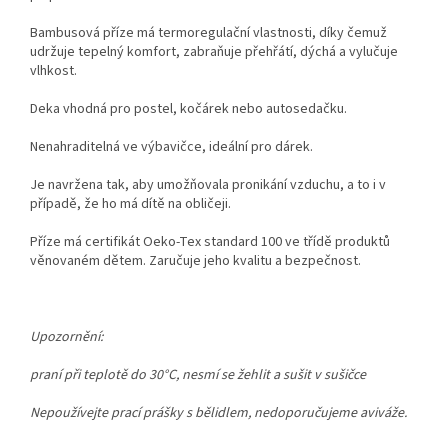
Bambusová příze má termoregulační vlastnosti, díky čemuž
udržuje tepelný komfort, zabraňuje přehřátí, dýchá a vylučuje
vlhkost.
Deka vhodná pro postel, kočárek nebo autosedačku.
Nenahraditelná ve výbavičce, ideální pro dárek.
Je navržena tak, aby umožňovala pronikání vzduchu, a to i v
případě, že ho má dítě na obličeji.
Příze má certifikát Oeko-Tex standard 100 ve třídě produktů
věnovaném dětem. Zaručuje jeho kvalitu a bezpečnost.
Upozornění:
praní při teplotě do 30°C, nesmí se žehlit a sušit v sušičce
Nepoužívejte prací prášky s bělidlem, nedoporučujeme aviváže.