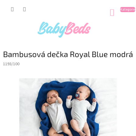
Přejít
na
NÁKUP
obsah
KOŠÍK
Bambusová dečka Royal Blue modrá
1193/100