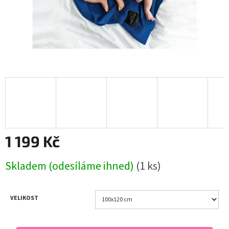
1 199 Kč
Měrná
Skladem (odesíláme ihned)
(1 ks)
cena:
VELIKOST