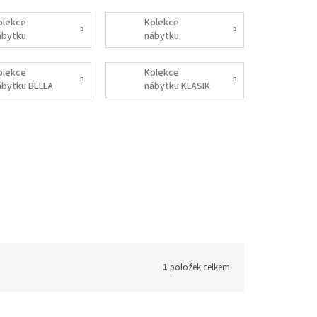
olekce
Kolekce
ábytku
nábytku
RDÍČKA
KOLEČKA
olekce
Kolekce
ábytku BELLA
nábytku KLASIK
1
položek celkem