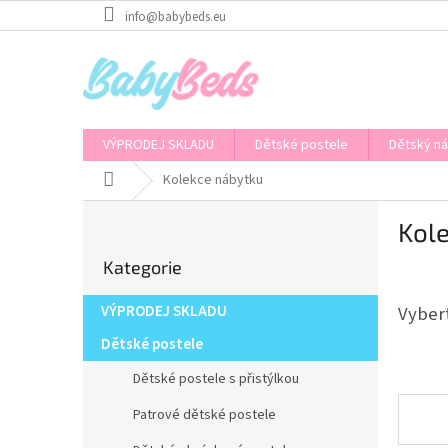
Přejít
info@babybeds.eu
na
obsah
VÝPRODEJ SKLADU
Dětské postele
Dětský n
Domů
Kolekce nábytku
P
Kol
o
Přeskočit
s
Kategorie
kategorie
t
r
VÝPRODEJ SKLADU
Vybert
a
n
Dětské postele
n
Dětské postele s přistýlkou
í
p
Patrové dětské postele
a