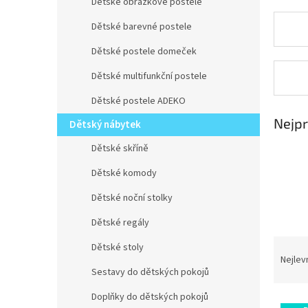
n
Dětské obrázkové postele
e
Dětské barevné postele
l
Dětské postele domeček
Dětské multifunkční postele
Dětské postele ADEKO
Nejpr
Dětský nábytek
Dětské skříně
Dětské komody
Dětské noční stolky
Dětské regály
Ř
Dětské stoly
a
Nejlev
Sestavy do dětských pokojů
z
e
Doplňky do dětských pokojů
V
n