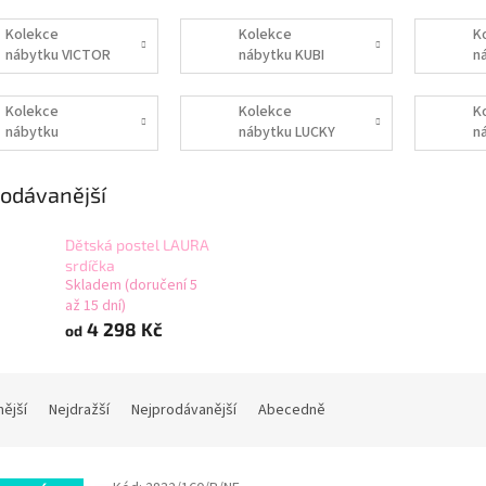
Kolekce
Kolekce
K
nábytku VICTOR
nábytku KUBI
n
S
Kolekce
Kolekce
K
nábytku
nábytku LUCKY
n
HVĚZDIČKY
odávanější
Dětská postel LAURA
srdíčka
Skladem (doručení 5
až 15 dní)
4 298 Kč
od
nější
Nejdražší
Nejprodávanější
Abecedně