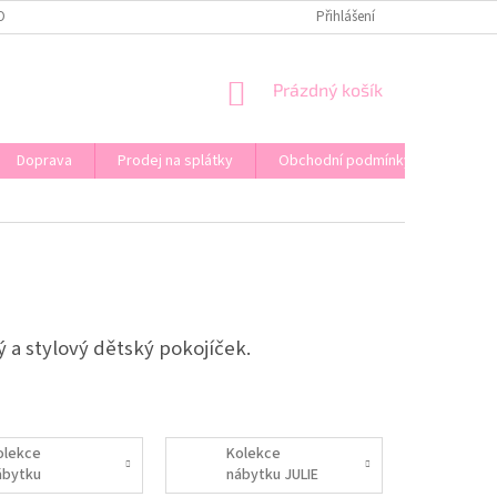
OPRAVA
KONTAKT
PRODEJ NA SPLÁTKY
Přihlášení
NÁKUPNÍ
Prázdný košík
KOŠÍK
Doprava
Prodej na splátky
Obchodní podmínky
ý a stylový dětský pokojíček.
olekce
Kolekce
ábytku
nábytku JULIE
ABYDREAMS