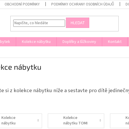
OBCHODNÍ PODMÍNKY
PODMÍNKY OCHRANY OSOBNÍCH ÚDAJŮ
D
HLEDAT
ábytek
Kolekce nábytku
Doplňky a lůžkoviny
Kontakt
ekce nábytku
e si z kolekce nábytku níže a sestavte pro dítě jedinečn
Kolekce
Kolekce
K
nábytku
nábytku TOMI
n
CLASSIC
B