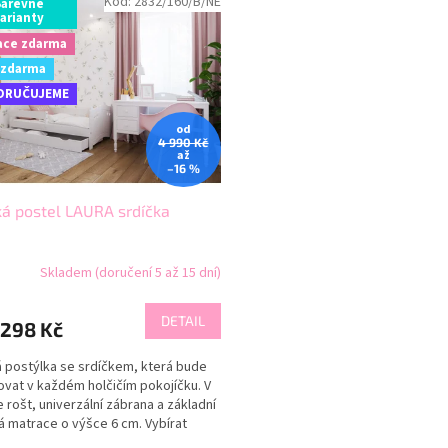
Kód:
2832/160/B/NE
Barevné
arianty
ace zdarma
 zdarma
ORUČUJEME
od
4 990 Kč
až
–16 %
á postel LAURA srdíčka
Skladem (doručení 5 až 15 dní)
DETAIL
298 Kč
 postýlka se srdíčkem, která bude
vat v každém holčičím pokojíčku. V
e rošt, univerzální zábrana a základní
 matrace o výšce 6 cm. Vybírat
 z...