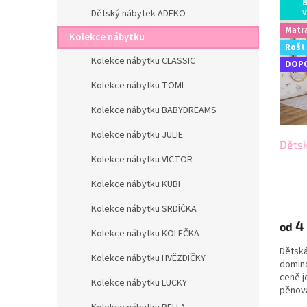
ý
í
v
Dětský nábytek ADEKO
p
p
Matr
Kolekce nábytku
i
r
Rošt
s
o
Kolekce nábytku CLASSIC
DOP
p
d
r
u
Kolekce nábytku TOMI
o
k
Kolekce nábytku BABYDREAMS
d
t
u
ů
Kolekce nábytku JULIE
Dětsk
k
Kolekce nábytku VICTOR
t
ů
Kolekce nábytku KUBI
Kolekce nábytku SRDÍČKA
4 
od
Kolekce nábytku KOLEČKA
Dětská
Kolekce nábytku HVĚZDIČKY
domino
ceně j
Kolekce nábytku LUCKY
pěnová
můžete