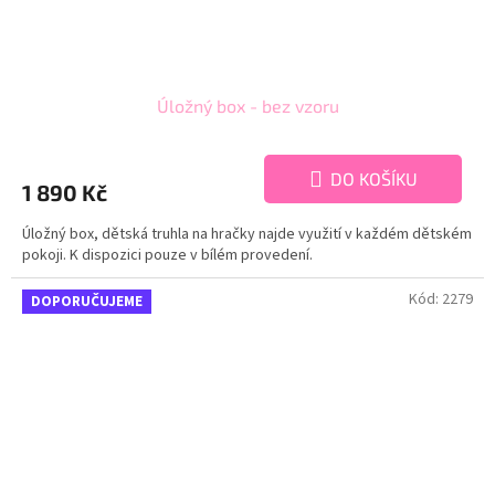
Úložný box - bez vzoru
DO KOŠÍKU
1 890 Kč
Úložný box, dětská truhla na hračky najde využití v každém dětském
pokoji. K dispozici pouze v bílém provedení.
Kód:
2279
DOPORUČUJEME