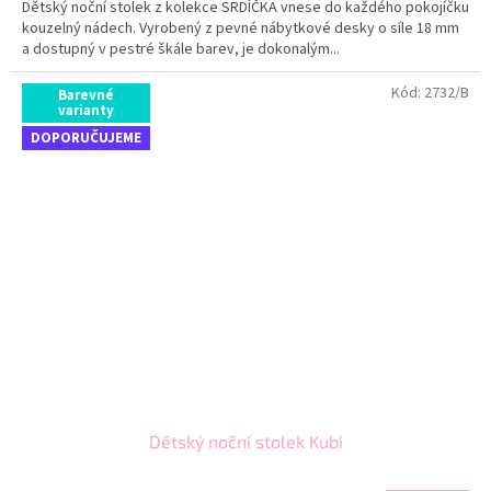
Dětský noční stolek z kolekce SRDÍČKA vnese do každého pokojíčku
kouzelný nádech. Vyrobený z pevné nábytkové desky o síle 18 mm
a dostupný v pestré škále barev, je dokonalým...
Kód:
2732/B
Barevné
varianty
DOPORUČUJEME
Dětský noční stolek Kubi