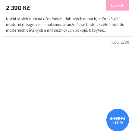
DETAIL
2 390 Kč
Noční stolek Kubi na dřevěných, dubových nohách, zdůrazňující
moderní design a minimalismus aranžmá, se bude skvěle hodit do
moderních dětských a mládežnických pokojů. Nábytek...
Kód:
2330
3 090 Kč
–22 %