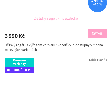
4 990 Kč
–20 %
Dětský regál - hvězdička
DETAIL
3 990 Kč
Dětský regál - s výřezem ve tvaru hvězdičky je dostupný v mnoha
barevných variantách.
Kód:
1985/B
Barevné
varianty
DOPORUČUJEME