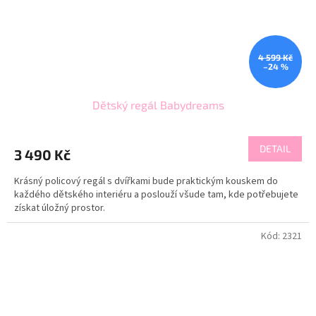
4 599 Kč
–24 %
Dětský regál Babydreams
DETAIL
3 490 Kč
Krásný policový regál s dvířkami bude praktickým kouskem do
každého dětského interiéru a poslouží všude tam, kde potřebujete
získat úložný prostor.
Kód:
2321