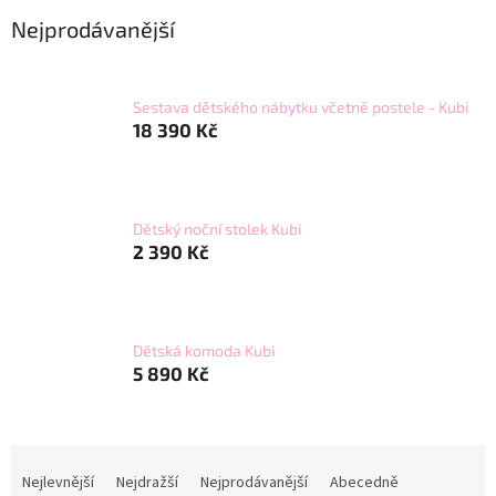
Nejprodávanější
Sestava dětského nábytku včetně postele - Kubi
18 390 Kč
Dětský noční stolek Kubi
2 390 Kč
Dětská komoda Kubi
5 890 Kč
Ř
a
Nejlevnější
Nejdražší
Nejprodávanější
Abecedně