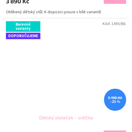
3 890 Kč
Oblíbený dětský stůl. K dispozici pouze v bílé variantě.
Kód:
1493/BIL
Barevné
varianty
DOPORUČUJEME
5 190 Kč
–25 %
Dětský stoleček - srdíčka