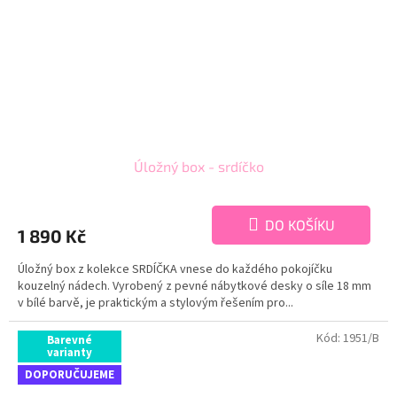
Úložný box - srdíčko
DO KOŠÍKU
1 890 Kč
Úložný box z kolekce SRDÍČKA vnese do každého pokojíčku
kouzelný nádech. Vyrobený z pevné nábytkové desky o síle 18 mm
v bílé barvě, je praktickým a stylovým řešením pro...
Kód:
1951/B
Barevné
varianty
DOPORUČUJEME