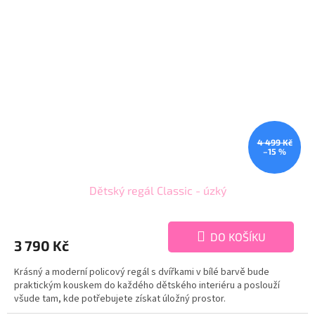
4 499 Kč
–15 %
Dětský regál Classic - úzký
DO KOŠÍKU
3 790 Kč
Krásný a moderní policový regál s dvířkami v bílé barvě bude
praktickým kouskem do každého dětského interiéru a poslouží
všude tam, kde potřebujete získat úložný prostor.