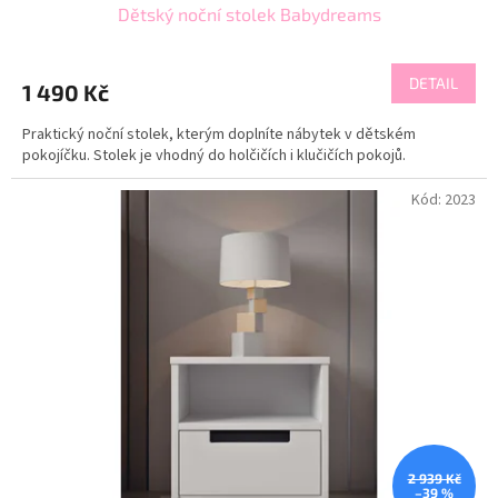
Dětský noční stolek Babydreams
DETAIL
1 490 Kč
Praktický noční stolek, kterým doplníte nábytek v dětském
pokojíčku. Stolek je vhodný do holčičích i klučičích pokojů.
Kód:
2023
2 939 Kč
–39 %