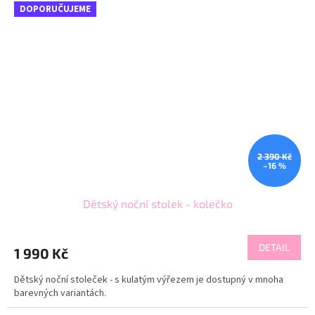
DOPORUČUJEME
2 390 Kč
–16 %
Dětský noční stolek - kolečko
DETAIL
1 990 Kč
Dětský noční stoleček - s kulatým výřezem je dostupný v mnoha
barevných variantách.