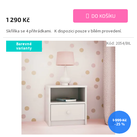
DO KOŠÍKU
1 290 Kč
Skříňka se 4 přihrádkami. K dispozici pouze v bílém provedení.
Kód:
2054/BIL
Barevné
varianty
1 999 Kč
–25 %