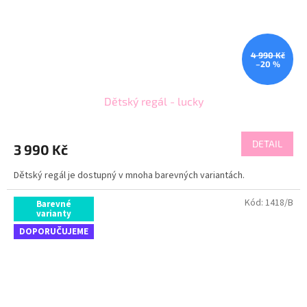
4 990 Kč
–20 %
Dětský regál - lucky
DETAIL
3 990 Kč
Dětský regál je dostupný v mnoha barevných variantách.
Kód:
1418/B
Barevné
varianty
DOPORUČUJEME