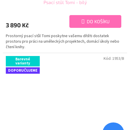
Psací stůl Tomi - bílý
DO KOŠÍKU
3 890 Kč
Prostorný psací stůl Tomi poskytne vašemu dítěti dostatek
prostoru pro práci na uměleckých projektech, domácí úkoly nebo
čtení knihy.
Kód:
1953/B
Barevné
varianty
DOPORUČUJEME