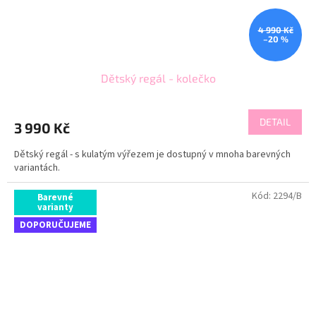
4 990 Kč
–20 %
Dětský regál - kolečko
DETAIL
3 990 Kč
Dětský regál - s kulatým výřezem je dostupný v mnoha barevných
variantách.
Kód:
2294/B
Barevné
varianty
DOPORUČUJEME