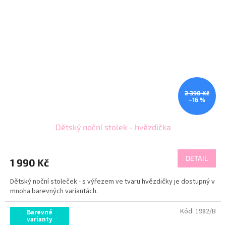
2 390 Kč
–16 %
Dětský noční stolek - hvězdička
DETAIL
1 990 Kč
Dětský noční stoleček - s výřezem ve tvaru hvězdičky je dostupný v
mnoha barevných variantách.
Kód:
1982/B
Barevné
varianty