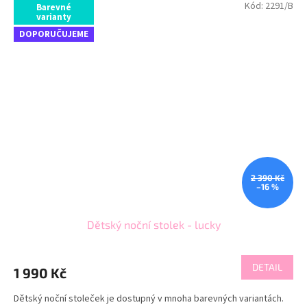
Kód:
2291/B
Barevné
varianty
DOPORUČUJEME
2 390 Kč
–16 %
Dětský noční stolek - lucky
DETAIL
1 990 Kč
Dětský noční stoleček je dostupný v mnoha barevných variantách.