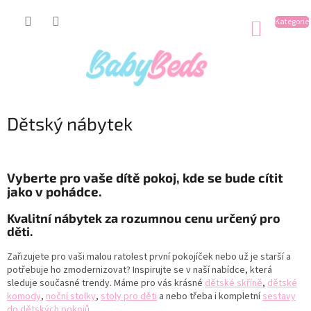
Přejít
na
NÁKUP
obsah
KOŠÍK
Dětský nábytek
Vyberte pro vaše dítě pokoj, kde se bude cítit
jako v pohádce.
Kvalitní nábytek za rozumnou cenu určený pro
děti.
Zařizujete pro vaši malou ratolest první pokojíček nebo už je starší a
potřebuje ho zmodernizovat? Inspirujte se v naší nabídce, která
sleduje současné trendy. Máme pro vás krásné
dětské skříně
,
dětské
komody
,
noční stolky
,
stoly pro děti
a nebo třeba i kompletní
sestavy
do dětských pokojů
.