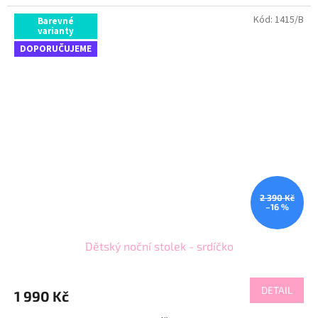
Kód:
1415/B
Barevné
varianty
DOPORUČUJEME
2 390 Kč
–16 %
Dětský noční stolek - srdíčko
DETAIL
1 990 Kč