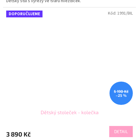
Dětský stůl s výřezy ve tvaru hvězdiček.
Kód:
1991/BIL
DOPORUČUJEME
5 190 Kč
–25 %
Dětský stoleček - kolečka
DETAIL
3 890 Kč