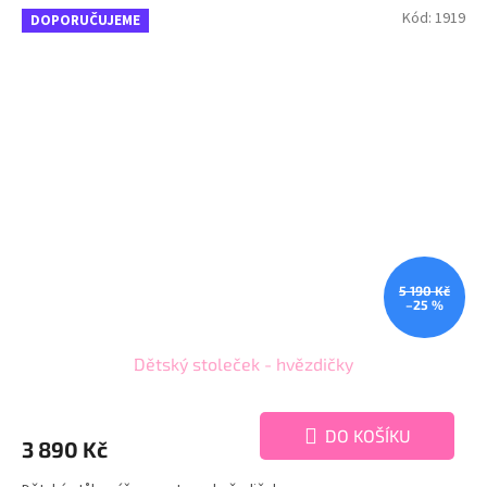
Kód:
1919
DOPORUČUJEME
5 190 Kč
–25 %
Dětský stoleček - hvězdičky
DO KOŠÍKU
3 890 Kč