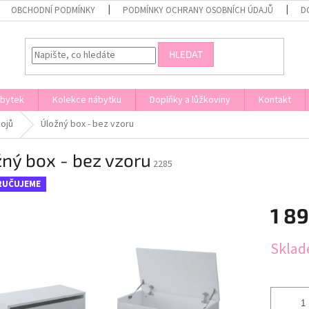
OBCHODNÍ PODMÍNKY
PODMÍNKY OCHRANY OSOBNÍCH ÚDAJŮ
D
HLEDAT
ábytek
Kolekce nábytku
Doplňky a lůžkoviny
Kontakt
ojů
Úložný box - bez vzoru
ný box - bez vzoru
2285
RUČUJEME
1 8
Měrná
Sklad
cena: