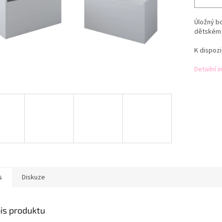
Úložný bo
dětském 
K dispozi
Detailní 
s
Diskuze
is produktu