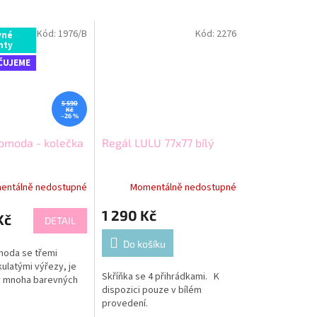
Kód:
1976/B
Kód:
2276
vné
nty
ČUJEME
5 590
Kč
–26 %
omoda - kolečka
Regál LULU 77x77 bílý
entálně nedostupné
Momentálně nedostupné
1 290 Kč
Kč
DETAIL
Do košíku
moda se třemi
 kulatými výřezy, je
Skříňka se 4 přihrádkami. K
v mnoha barevných
dispozici pouze v bílém
provedení.