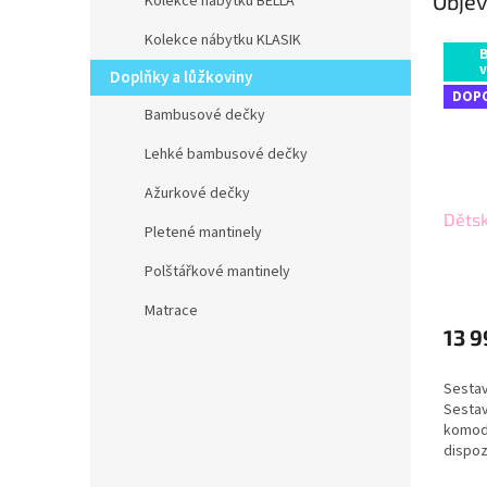
Objev
Kolekce nábytku BELLA
Kolekce nábytku KLASIK
v
Doplňky a lůžkoviny
DOP
Bambusové dečky
Lehké bambusové dečky
Ažurkové dečky
Dětsk
Pletené mantinely
Polštářkové mantinely
Matrace
13 9
Sesta
Sestav
komodu
dispoz
variant