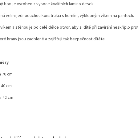
ný box je vyroben z vysoce kvalitních lamino desek.
má velmi jednoduchou konstrukci s horním, výklopným víkem na pantech.
víkem a stěnou je po celé délce otvor, aby si dítě při zavírání neskříplo prs
eré hrany jsou zaoblené a zajišťují tak bezpečnost dítěte.
měry
a 70 cm
a 40 cm
a 42 cm