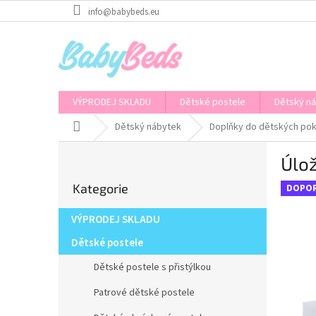
Přejít
info@babybeds.eu
na
obsah
VÝPRODEJ SKLADU
Dětské postele
Dětský n
Domů
Dětský nábytek
Doplňky do dětských pok
P
Úlož
o
Přeskočit
s
Kategorie
kategorie
DOPO
t
r
VÝPRODEJ SKLADU
a
n
Dětské postele
n
Dětské postele s přistýlkou
í
p
Patrové dětské postele
a