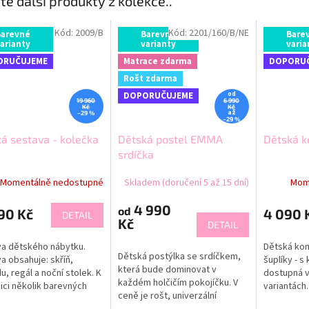
te další produkty z kolekce..
Kód:
2009/B
Kód:
2201/160/B/NE
Barevné
Barevné
Bare
arianty
varianty
varia
ORUČUJEME
Matrace zdarma
DOPORU
Rošt zdarma
od
DOPORUČUJEME
19 960
6 990
Kč
Kč
až
–29 %
–29 %
á sestava - kolečka
Dětská postel EMMA
Dětská k
srdíčka
Momentálně nedostupné
Skladem (doručení 5 až 15 dní)
Mom
4 990
od
90 Kč
4 090 
DETAIL
Kč
DETAIL
va dětského nábytku.
Dětská ko
Dětská postýlka se srdíčkem,
a obsahuje: skříň,
šuplíky - s
která bude dominovat v
, regál a noční stolek. K
dostupná 
každém holčičím pokojíčku. V
ici několik barevných
variantách.
ceně je rošt, univerzální
.