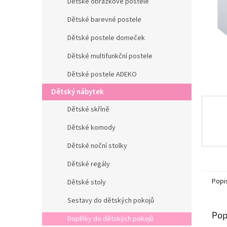
n
Dětské obrázkové postele
e
Dětské barevné postele
l
Dětské postele domeček
Dětské multifunkční postele
Dětské postele ADEKO
Dětský nábytek
Dětské skříně
Dětské komody
Dětské noční stolky
Dětské regály
Popi
Dětské stoly
Sestavy do dětských pokojů
Pop
Doplňky do dětských pokojů