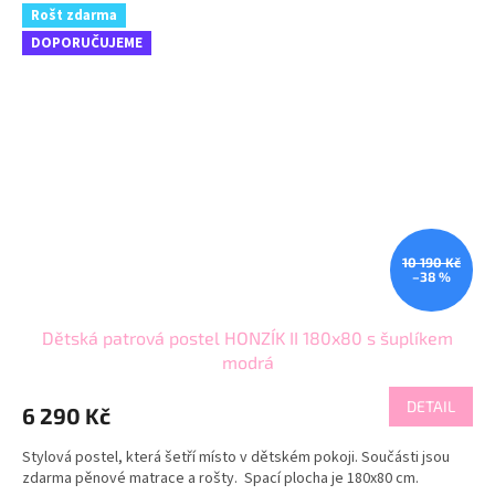
Rošt zdarma
DOPORUČUJEME
10 190 Kč
–38 %
Dětská patrová postel HONZÍK II 180x80 s šuplíkem
modrá
DETAIL
6 290 Kč
Stylová postel, která šetří místo v dětském pokoji. Součásti jsou
zdarma pěnové matrace a rošty. Spací plocha je 180x80 cm.