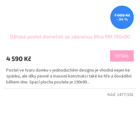
7 000 Kč
–34 %
Dětská postel domeček se zábranou Mila RM 190x90
DETAIL
4 590 Kč
Postel ve tvaru domku v jednoduchém designu je vhodná nejen ke
spánku, ale díky pevné a masivní konstrukci také ke hře a dovádění
během dne. Spací plocha postele je 190x90...
Kód:
2477/161