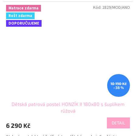
Kód:
2829/MOD/ANO
Matrace zdarma
Rošt zdarma
DOPORUČUJEME
10 190 Kč
–38 %
Dětská patrová postel HONZÍK II 180x80 s šuplíkem
růžová
DETAIL
6 290 Kč