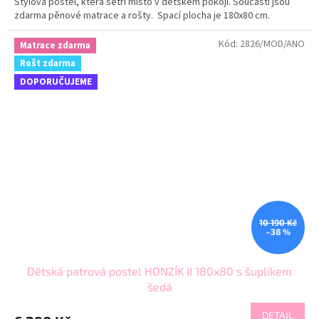
Stylová postel, která šetří místo v dětském pokoji. Součásti jsou
zdarma pěnové matrace a rošty. Spací plocha je 180x80 cm.
Kód:
2826/MOD/ANO
Matrace zdarma
Rošt zdarma
DOPORUČUJEME
10 190 Kč
–38 %
Dětská patrová postel HONZÍK II 180x80 s šuplíkem
šedá
DETAIL