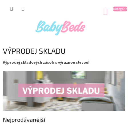
Přejít
na
NÁKUP
obsah
KOŠÍK
VÝPRODEJ SKLADU
Výprodej skladových zásob s výraznou slevou!
Nejprodávanější