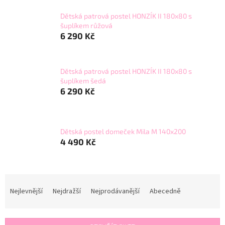
Dětská patrová postel HONZÍK II 180x80 s
šuplíkem růžová
6 290 Kč
Dětská patrová postel HONZÍK II 180x80 s
šuplíkem šedá
6 290 Kč
Dětská postel domeček Mila M 140x200
4 490 Kč
Ř
a
Nejlevnější
Nejdražší
Nejprodávanější
Abecedně
z
e
n