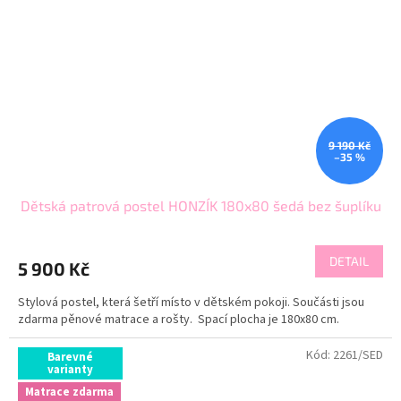
9 190 Kč
–35 %
Dětská patrová postel HONZÍK 180x80 šedá bez šuplíku
DETAIL
5 900 Kč
Stylová postel, která šetří místo v dětském pokoji. Součásti jsou
zdarma pěnové matrace a rošty. Spací plocha je 180x80 cm.
Kód:
2261/SED
Barevné
varianty
Matrace zdarma