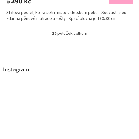
6 290 Kč
Stylová postel, která šetří místo v dětském pokoji. Součásti jsou
zdarma pěnové matrace a rošty. Spací plocha je 180x80 cm.
10
položek celkem
O
v
l
Z
á
á
d
p
a
a
Instagram
c
t
í
í
p
r
v
k
y
v
ý
p
i
s