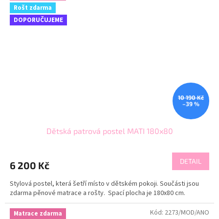
Rošt zdarma
DOPORUČUJEME
10 190 Kč
–39 %
Dětská patrová postel MATI 180x80
DETAIL
6 200 Kč
Stylová postel, která šetří místo v dětském pokoji. Součásti jsou
zdarma pěnové matrace a rošty. Spací plocha je 180x80 cm.
Kód:
2273/MOD/ANO
Matrace zdarma