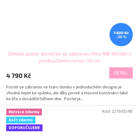
7 600 Kč
–36 %
Dětská postel domeček se zábranou Mila MB 160x80 s
prodloužením nohou 30 cm
DETAIL
4 790 Kč
Postel se zábranou ve tvaru domku v jednoduchém designu je
vhodná nejen ke spánku, ale díky pevné a masivní konstrukci také
ke hře a dovádění během dne. Postel je...
Kód:
2270/ED/NE
Matrace zdarma
Rošt zdarma
DOPORUČUJEME