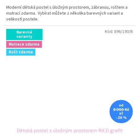
Moderní dětská postel s úložným prostorem, zábranou, roštem a
matrací zdarma. Vybírat můžete z několika barevných variant a
velikostí postele.
Kód:
896/190/B
Barevné
varianty
Matrace zdarma
Rošt zdarma
od
8 000 Kč
až
–26 %
Dětská postel s úložným prostorem RICO grafit