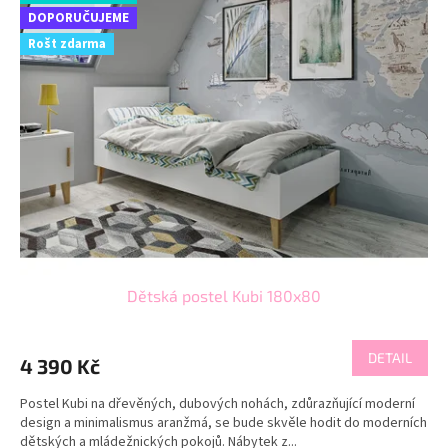
DOPORUČUJEME
Rošt zdarma
Dětská postel Kubi 180x80
DETAIL
4 390 Kč
Postel Kubi na dřevěných, dubových nohách, zdůrazňující moderní
design a minimalismus aranžmá, se bude skvěle hodit do moderních
dětských a mládežnických pokojů. Nábytek z...