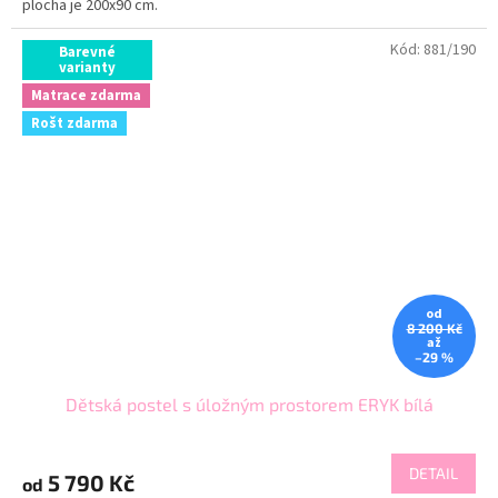
plocha je 200x90 cm.
Kód:
881/190
Barevné
varianty
Matrace zdarma
Rošt zdarma
od
8 200 Kč
až
–29 %
Dětská postel s úložným prostorem ERYK bílá
DETAIL
5 790 Kč
od