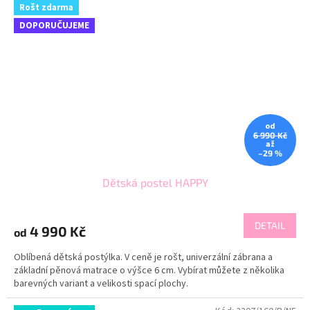
Rošt zdarma
DOPORUČUJEME
od
6 990 Kč
až
–29 %
Dětská postel HAPPY
DETAIL
4 990 Kč
od
Oblíbená dětská postýlka. V ceně je rošt, univerzální zábrana a
základní pěnová matrace o výšce 6 cm. Vybírat můžete z několika
barevných variant a velikosti spací plochy.