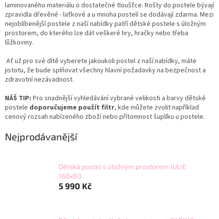
laminovaného materiálu o dostatečné tloušťce. Rošty do postele bývají
zpravidla dřevěné - laťkové a u mnoha postelí se dodávají zdarma. Mezi
nejoblíbenější postele z naší nabídky patří dětské postele s úložným
prostorem, do kterého lze dát veškeré hry,
hračky
nebo třeba
lůžkoviny.
Ať už pro své dítě vyberete jakoukoli postel z naší nabídky, máte
jistotu, že bude splňovat všechny hlavní požadavky na bezpečnost a
zdravotní nezávadnost.
NÁŠ TIP:
Pro snadnější vyhledávání vybrané velikosti a barvy dětské
postele
doporučujeme použít filtr
, kde
můžete zvolit například
cenový rozsah nabízeného zboží nebo přítomnost šuplíku u postele.
Nejprodávanější
Dětská postel s úložným prostorem JULIE
160x80
5 990 Kč