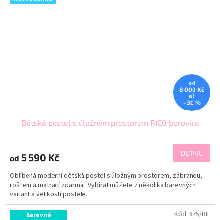
od
8 000 Kč
až
–30 %
Dětská postel s úložným prostorem RICO borovice
DETAIL
5 590 Kč
od
Oblíbená moderní dětská postel s úložným prostorem, zábranou,
roštem a matrací zdarma. Vybírat můžete z několika barevných
variant a velikostí postele.
Kód:
875/BIL
Barevné