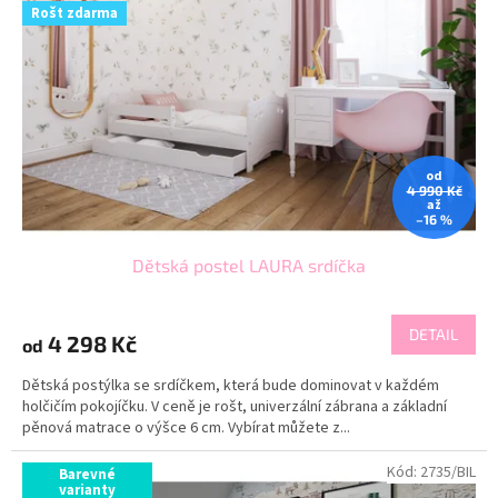
k
Rošt zdarma
p
t
r
ů
o
d
u
k
t
od
ů
4 990 Kč
až
–16 %
Dětská postel LAURA srdíčka
DETAIL
4 298 Kč
od
Dětská postýlka se srdíčkem, která bude dominovat v každém
holčičím pokojíčku. V ceně je rošt, univerzální zábrana a základní
pěnová matrace o výšce 6 cm. Vybírat můžete z...
Kód:
2735/BIL
Barevné
varianty