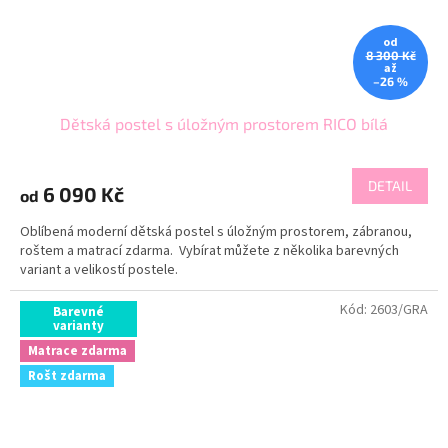
od
8 300 Kč
až
–26 %
Dětská postel s úložným prostorem RICO bílá
DETAIL
6 090 Kč
od
Oblíbená moderní dětská postel s úložným prostorem, zábranou,
roštem a matrací zdarma. Vybírat můžete z několika barevných
variant a velikostí postele.
Kód:
2603/GRA
Barevné
varianty
Matrace zdarma
Rošt zdarma