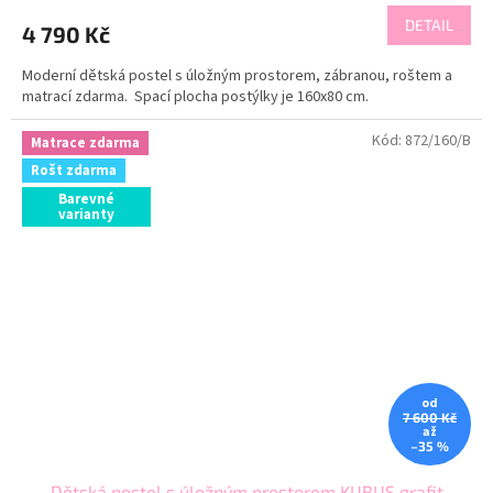
DETAIL
4 790 Kč
Moderní dětská postel s úložným prostorem, zábranou, roštem a
matrací zdarma. Spací plocha postýlky je 160x80 cm.
Kód:
872/160/B
Matrace zdarma
Rošt zdarma
Barevné
varianty
od
7 600 Kč
až
–35 %
Dětská postel s úložným prostorem KUBUS grafit