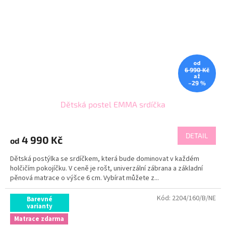
od
6 990 Kč
až
–29 %
Dětská postel EMMA srdíčka
DETAIL
4 990 Kč
od
Dětská postýlka se srdíčkem, která bude dominovat v každém
holčičím pokojíčku. V ceně je rošt, univerzální zábrana a základní
pěnová matrace o výšce 6 cm. Vybírat můžete z...
Kód:
2204/160/B/NE
Barevné
varianty
Matrace zdarma