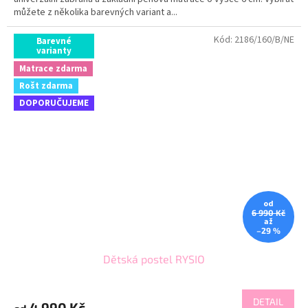
můžete z několika barevných variant a...
Kód:
2186/160/B/NE
Barevné
varianty
Matrace zdarma
Rošt zdarma
DOPORUČUJEME
od
6 990 Kč
až
–29 %
Dětská postel RYSIO
DETAIL
4 990 Kč