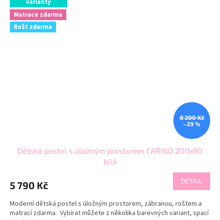
varianty
Matrace zdarma
Rošt zdarma
8 200 Kč
–29 %
Dětská postel s úložným prostorem CARINO 200x90
bílá
DETAIL
5 790 Kč
Moderní dětská postel s úložným prostorem, zábranou, roštem a
matrací zdarma. Vybírat můžete z několika barevných variant, spací