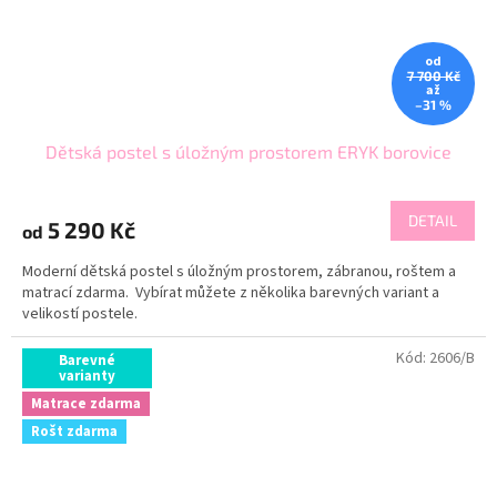
od
7 700 Kč
až
–31 %
Dětská postel s úložným prostorem ERYK borovice
DETAIL
5 290 Kč
od
Moderní dětská postel s úložným prostorem, zábranou, roštem a
matrací zdarma. Vybírat můžete z několika barevných variant a
velikostí postele.
Kód:
2606/B
Barevné
varianty
Matrace zdarma
Rošt zdarma