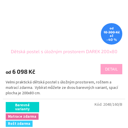
od
10 300 Kč
až
–40 %
Dětská postel s úložným prostorem DAREK 200x80
DETAIL
6 098 Kč
od
Velmi praktická dětská postel s úložným prostorem, roštem a
matrací zdarma. Vybírat můžete ze dvou barevných variant, spací
plocha je 200x80 cm.
Kód:
2048/160/B
Barevné
varianty
Matrace zdarma
Rošt zdarma