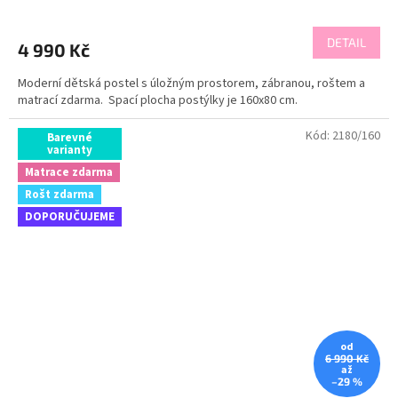
DETAIL
4 990 Kč
Moderní dětská postel s úložným prostorem, zábranou, roštem a
matrací zdarma. Spací plocha postýlky je 160x80 cm.
Kód:
2180/160
Barevné
varianty
Matrace zdarma
Rošt zdarma
DOPORUČUJEME
od
6 990 Kč
až
–29 %