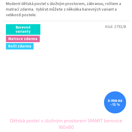
Moderní dětská postel s úložným prostorem, zábranou, roštem a
matrací zdarma. Vybírat můžete z několika barevných variant a
velikostí postele.
Kód:
2792/B
Barevné
varianty
Matrace zdarma
Rošt zdarma
5 700 Kč
–15 %
Dětská postel s úložným prostorem SMART borovice
160x80