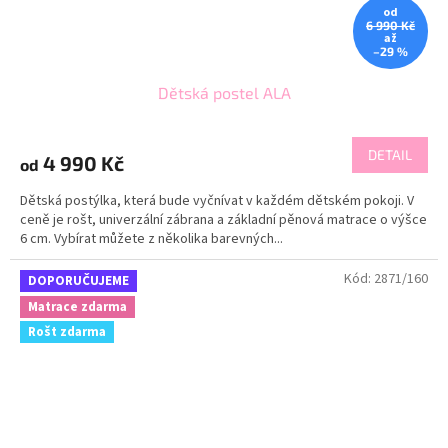
od
6 990 Kč
až
–29 %
Dětská postel ALA
DETAIL
4 990 Kč
od
Dětská postýlka, která bude vyčnívat v každém dětském pokoji. V
ceně je rošt, univerzální zábrana a základní pěnová matrace o výšce
6 cm. Vybírat můžete z několika barevných...
Kód:
2871/160
DOPORUČUJEME
Matrace zdarma
Rošt zdarma