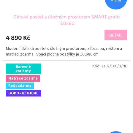
–15 %
Dětská postel s úložným prostorem SMART grafit
160x80
DETAIL
4 890 Kč
Moderní dětská postel s úložným prostorem, zábranou, roštem a
matrací zdarma. Spací plocha postýlky je 160x80 cm.
Kód:
2192/160/B/NE
Barevné
varianty
Matrace zdarma
Rošt zdarma
DOPORUČUJEME