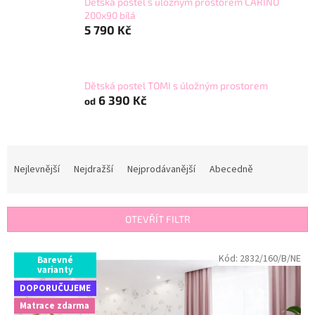
Dětská postel s úložným prostorem CARINO
200x90 bílá
5 790 Kč
Dětská postel TOMI s úložným prostorem
6 390 Kč
od
Ř
a
Nejlevnější
Nejdražší
Nejprodávanější
Abecedně
z
e
n
OTEVŘÍT FILTR
í
p
V
Kód:
2832/160/B/NE
r
Barevné
ý
varianty
o
p
DOPORUČUJEME
d
i
u
Matrace zdarma
s