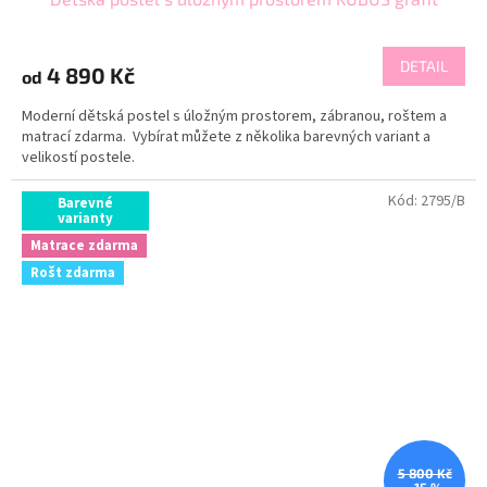
DETAIL
4 890 Kč
od
Moderní dětská postel s úložným prostorem, zábranou, roštem a
matrací zdarma. Vybírat můžete z několika barevných variant a
velikostí postele.
Kód:
2795/B
Barevné
varianty
Matrace zdarma
Rošt zdarma
5 800 Kč