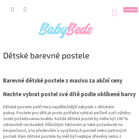
Přejít
na
NÁKUP
obsah
KOŠÍK
Dětské barevné postele
Barevné dětské postele z masivu za akční ceny
Nechte vybrat postel své dítě podle oblíbené barvy
Dětské postele patří mezi nejdůležitější nábytek v dětském
pokoji. Postele pro děti je proto potřeba vybírat pečlivě a při výběru
zvolit požadovanou kvalitu. Každá dětská postel by měla být 100 %
zdravotně nezávadná. Důležitým faktorem je také požadavek na
bezpečnost, a to především u
vyvýšených postelí
nebo
patrových
postelí
. Rám dětské postele by měl být nejlépe dřevěný nebo z