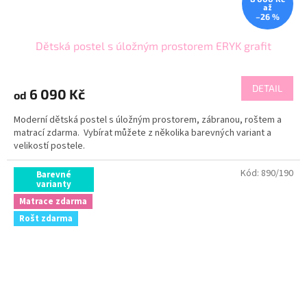
až
–26 %
Dětská postel s úložným prostorem ERYK grafit
DETAIL
6 090 Kč
od
Moderní dětská postel s úložným prostorem, zábranou, roštem a
matrací zdarma. Vybírat můžete z několika barevných variant a
velikostí postele.
Kód:
890/190
Barevné
varianty
Matrace zdarma
Rošt zdarma