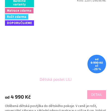
Kód:
2207/160/B/NE
Barevné
varianty
Matrace zdarma
Rošt zdarma
DOPORUČUJEME
od
6 990 Kč
až
–29 %
Dětská postel LILI
DETAIL
4 990 Kč
od
Oblíbená dětská postýlka do dětského pokoje. V ceně je rošt,
univerzální zábrana a základní pěnová matrace o výšce 6 cm. Vybírat