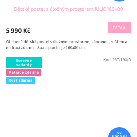
Dětská postel s úložným prostorem JULIE 160x80
DETAIL
5 990 Kč
Oblíbená dětská postel s úložným prostorem, zábranou, roštem a
matrací zdarma. Spací plocha je 160x80 cm.
Kód:
887/190/B
Barevné
varianty
Matrace zdarma
Rošt zdarma
od
8 000 Kč