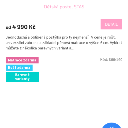
Dětská postel STAS
DETAIL
4 990 Kč
od
Jednoduchá a oblíbená postýlka pro ty nejmenší. V ceně je rošt,
univerzální zábrana a základní pěnová matrace o výšce 6 cm. Vybírat
můžete z několika barevných variant a...
Kód:
866/160
Matrace zdarma
Rošt zdarma
Barevné
varianty
od