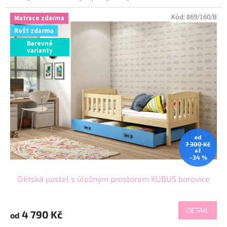
Kód:
869/160/B
Matrace zdarma
Rošt zdarma
Barevné
varianty
od
7 300 Kč
až
–34 %
Dětská postel s úložným prostorem KUBUS borovice
DETAIL
4 790 Kč
od