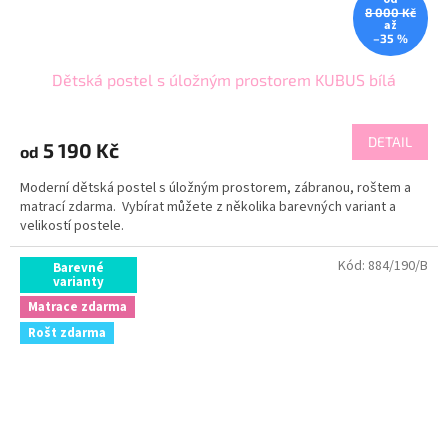
8 000 Kč
až
–35 %
Dětská postel s úložným prostorem KUBUS bílá
DETAIL
5 190 Kč
od
Moderní dětská postel s úložným prostorem, zábranou, roštem a
matrací zdarma. Vybírat můžete z několika barevných variant a
velikostí postele.
Kód:
884/190/B
Barevné
varianty
Matrace zdarma
Rošt zdarma