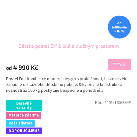
od
5 990 Kč
–16 %
Dětská postel EMIL bílá s úložným prostorem
DETAIL
4 990 Kč
od
Postel Emil kombinuje moderní design s praktičností, takže skvěle
zapadne do každého dětského pokoje. Díky pevné konstrukci a
nosnosti až 100 kg poskytuje bezpečné a pohodlné...
Kód:
2201/160/B/NE
Barevné
varianty
Matrace zdarma
Rošt zdarma
DOPORUČUJEME