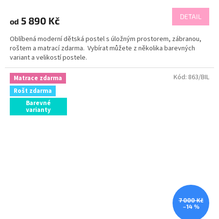
DETAIL
5 890 Kč
od
Oblíbená moderní dětská postel s úložným prostorem, zábranou,
roštem a matrací zdarma. Vybírat můžete z několika barevných
variant a velikostí postele.
Kód:
863/BIL
Matrace zdarma
Rošt zdarma
Barevné
varianty
7 000 Kč
–14 %