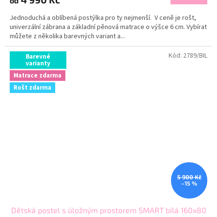
od
Jednoduchá a oblíbená postýlka pro ty nejmenší. V ceně je rošt,
univerzální zábrana a základní pěnová matrace o výšce 6 cm. Vybírat
můžete z několika barevných variant a...
Kód:
2789/BIL
Barevné
varianty
Matrace zdarma
Rošt zdarma
5 900 Kč
–15 %
Dětská postel s úložným prostorem SMART bílá 160x80