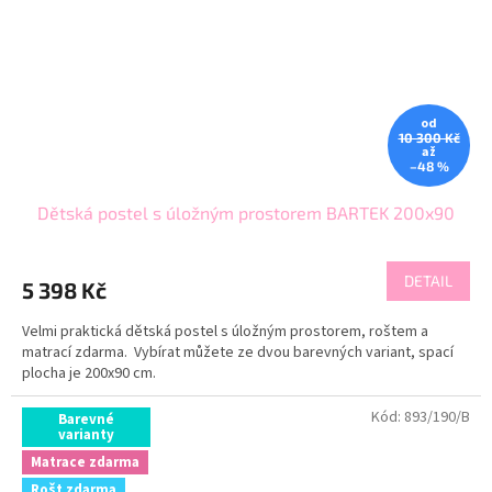
od
10 300 Kč
až
–48 %
Dětská postel s úložným prostorem BARTEK 200x90
DETAIL
5 398 Kč
Velmi praktická dětská postel s úložným prostorem, roštem a
matrací zdarma. Vybírat můžete ze dvou barevných variant, spací
plocha je 200x90 cm.
Kód:
893/190/B
Barevné
varianty
Matrace zdarma
Rošt zdarma