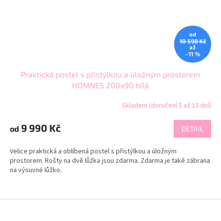
od
10 598 Kč
až
–11 %
Praktická postel s přistýlkou a úložným prostorem
HOMNES 200x90 bílá
Skladem (doručení 5 až 15 dní)
9 990 Kč
od
DETAIL
Velice praktická a oblíbená postel s přistýlkou a úložným
prostorem. Rošty na dvě lůžka jsou zdarma. Zdarma je také zábrana
na výsuvné lůžko.
Z
á