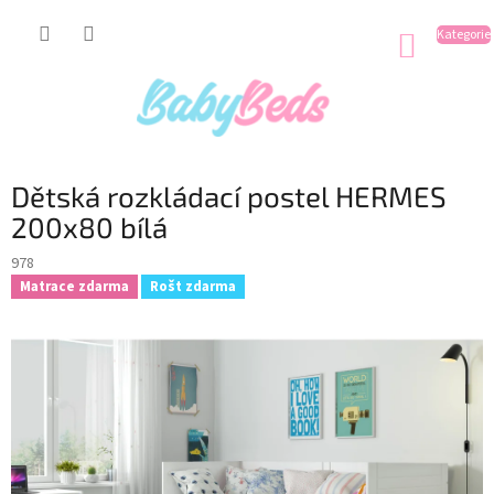
Přejít
na
NÁKUP
obsah
KOŠÍK
Dětská rozkládací postel HERMES
200x80 bílá
978
Matrace zdarma
Rošt zdarma