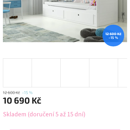
12 600 Kč
–15 %
12 600 Kč
–15 %
10 690 Kč
Měrná
Skladem (doručení 5 až 15 dní)
cena: