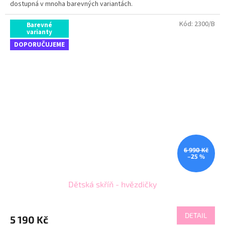
dostupná v mnoha barevných variantách.
Kód:
2300/B
Barevné
varianty
DOPORUČUJEME
6 990 Kč
–25 %
Dětská skříň - hvězdičky
DETAIL
5 190 Kč