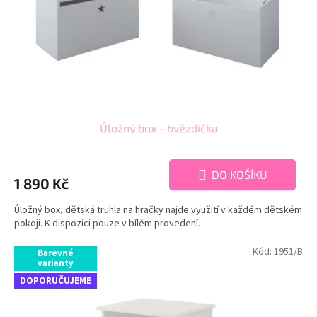
o
d
u
k
t
ů
Úložný box - hvězdička
DO KOŠÍKU
1 890 Kč
Úložný box, dětská truhla na hračky najde využití v každém dětském
pokoji. K dispozici pouze v bílém provedení.
Kód:
1951/B
Barevné
varianty
DOPORUČUJEME