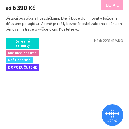
DETAIL
6 390 Kč
od
Dětská postýlka s hvězdičkami, která bude dominovat v každém
dětském pokojíčku. V ceně je rošt, bezpečnostní zábrana a základní
pěnová matrace o výšce 6 cm. Postel je v...
Kód:
2231/B/ANO
Barevné
varianty
Matrace zdarma
Rošt zdarma
DOPORUČUJEME
od
8 690 Kč
až
–23 %