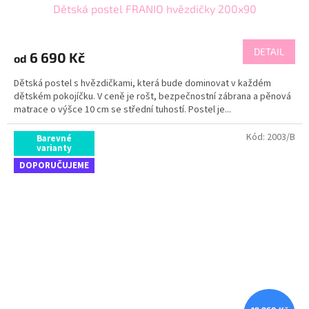
Dětská postel FRANIO hvězdičky 200x90
DETAIL
6 690 Kč
od
Dětská postel s hvězdičkami, která bude dominovat v každém
dětském pokojíčku. V ceně je rošt, bezpečnostní zábrana a pěnová
matrace o výšce 10 cm se střední tuhostí. Postel je...
Kód:
2003/B
Barevné
varianty
DOPORUČUJEME