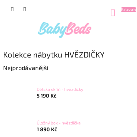
Přejít
na
NÁKUP
obsah
KOŠÍK
Kolekce nábytku HVĚZDIČKY
Nejprodávanější
Dětská skříň - hvězdičky
5 190 Kč
Úložný box - hvězdička
1 890 Kč