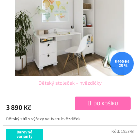
5 190 Kč
–25 %
Dětský stoleček - hvězdičky
DO KOŠÍKU
3 890 Kč
Dětský stůl s výřezy ve tvaru hvězdiček.
Kód:
1953/B
Barevné
varianty