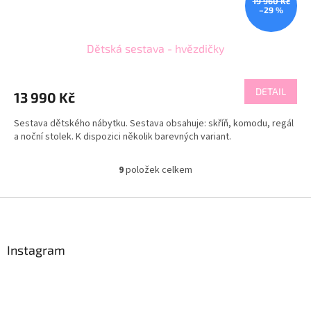
19 960 Kč
–29 %
Dětská sestava - hvězdičky
DETAIL
13 990 Kč
Sestava dětského nábytku. Sestava obsahuje: skříň, komodu, regál
a noční stolek. K dispozici několik barevných variant.
9
položek celkem
O
v
l
Z
á
á
d
p
a
a
Instagram
c
t
í
í
p
r
v