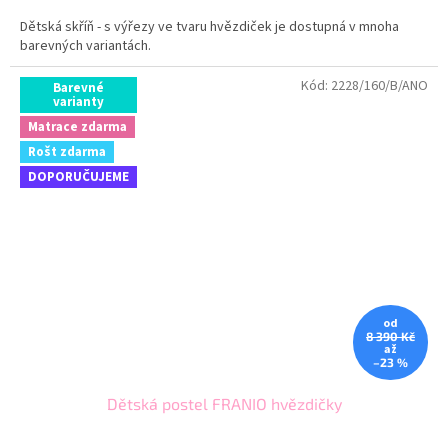
Dětská skříň - s výřezy ve tvaru hvězdiček je dostupná v mnoha
barevných variantách.
Kód:
2228/160/B/ANO
Barevné
varianty
Matrace zdarma
Rošt zdarma
DOPORUČUJEME
od
8 390 Kč
až
–23 %
Dětská postel FRANIO hvězdičky