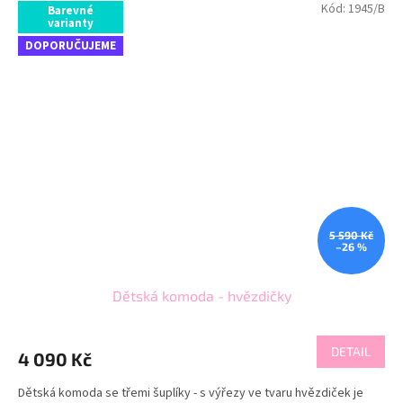
Kód:
1945/B
Barevné
varianty
DOPORUČUJEME
5 590 Kč
–26 %
Dětská komoda - hvězdičky
DETAIL
4 090 Kč
Dětská komoda se třemi šuplíky - s výřezy ve tvaru hvězdiček je