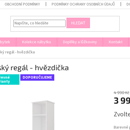
OBCHODNÍ PODMÍNKY
PODMÍNKY OCHRANY OSOBNÍCH ÚDAJŮ
D
HLEDAT
ábytek
Kolekce nábytku
Doplňky a lůžkoviny
Kontakt
ký regál - hvězdička
ký regál - hvězdička
revné
DOPORUČUJEME
rianty
4 990 Kč
3 9
Měrná
Zvolt
cena:
Barevné 