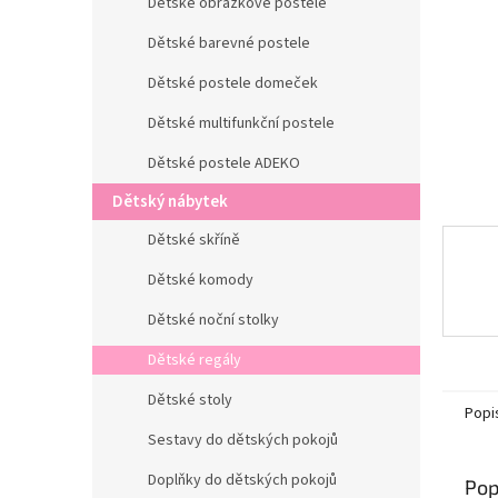
n
Dětské obrázkové postele
e
Dětské barevné postele
l
Dětské postele domeček
Dětské multifunkční postele
Dětské postele ADEKO
Dětský nábytek
Dětské skříně
Dětské komody
Dětské noční stolky
Dětské regály
Dětské stoly
Popi
Sestavy do dětských pokojů
Doplňky do dětských pokojů
Pop