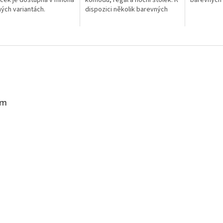
ček je dostupná v mnoha
komodu, regál a noční stolek. K
barevných 
ých variantách.
dispozici několik barevných
variant.
am