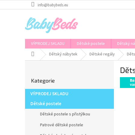
Přejít
info@babybeds.eu
na
obsah
VÝPRODEJ SKLADU
Dětské postele
Dětský n
Domů
Dětský nábytek
Dětské regály
Děts
P
Děts
o
Přeskočit
s
Kategorie
kategorie
Ba
t
va
r
VÝPRODEJ SKLADU
a
n
Dětské postele
n
Dětské postele s přistýlkou
í
p
Patrové dětské postele
a