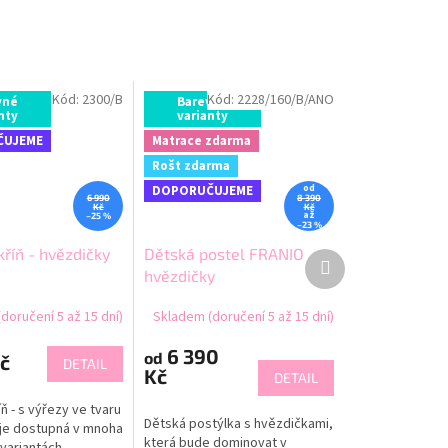
Kód:
2300/B
Kód:
2228/160/B/ANO
vné
Barevné
nty
varianty
ČUJEME
Matrace zdarma
Rošt zdarma
od
DOPORUČUJEME
6 990
8 390
Kč
Kč
až
–25 %
–23 %
říň - hvězdičky
Dětská postel FRANIO
Další
hvězdičky
produkt
doručení 5 až 15 dní)
Skladem (doručení 5 až 15 dní)
6 390
od
č
DETAIL
Kč
DETAIL
ň - s výřezy ve tvaru
Dětská postýlka s hvězdičkami,
je dostupná v mnoha
která bude dominovat v