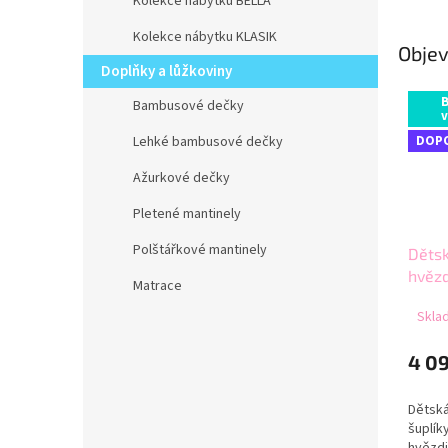
Kolekce nábytku BELLA
Kolekce nábytku KLASIK
Objev
Doplňky a lůžkoviny
Bambusové dečky
v
DOP
Lehké bambusové dečky
Ažurkové dečky
Pletené mantinely
Polštářkové mantinely
Děts
hvězd
Matrace
Sklad
4 0
Dětsk
šuplík