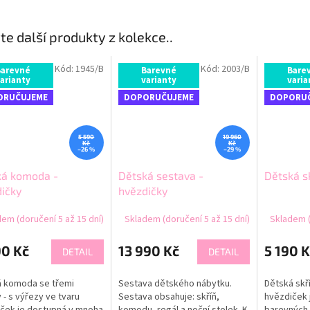
te další produkty z kolekce..
Kód:
1945/B
Kód:
2003/B
Barevné
Barevné
Bare
arianty
varianty
varia
ORUČUJEME
DOPORUČUJEME
DOPORU
5 590
19 960
Kč
Kč
–26 %
–29 %
ká komoda -
Dětská sestava -
Dětská sk
ičky
hvězdičky
em (doručení 5 až 15 dní)
Skladem (doručení 5 až 15 dní)
Skladem (
90 Kč
13 990 Kč
5 190 K
DETAIL
DETAIL
á komoda se třemi
Sestava dětského nábytku.
Dětská skří
y - s výřezy ve tvaru
Sestava obsahuje: skříň,
hvězdiček 