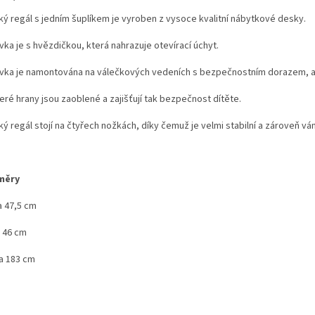
ký regál s jedním šuplíkem je vyroben z vysoce kvalitní nábytkové desky.
ka je s hvězdičkou, která nahrazuje otevírací úchyt.
vka je namontována na válečkových vedeních s bezpečnostním dorazem, 
eré hrany jsou zaoblené a zajišťují tak bezpečnost dítěte.
ý regál stojí na čtyřech nožkách, díky čemuž je velmi stabilní a zároveň vá
měry
a 47,5 cm
a 46 cm
a 183 cm