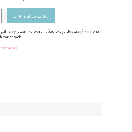
Přidat do košíku
gál - s výřezem ve tvaru hvězdičky je dostupný v mnoha
 variantách.
informace