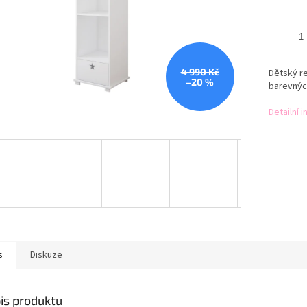
4 990 Kč
Dětský re
–20 %
barevných
Detailní 
s
Diskuze
is produktu