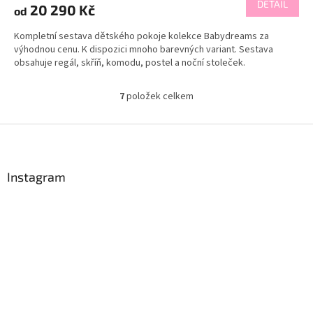
DETAIL
20 290 Kč
od
Kompletní sestava dětského pokoje kolekce Babydreams za
výhodnou cenu. K dispozici mnoho barevných variant. Sestava
obsahuje regál, skříň, komodu, postel a noční stoleček.
7
položek celkem
O
v
l
Z
á
á
d
p
a
a
Instagram
c
t
í
í
p
r
v
k
y
v
ý
p