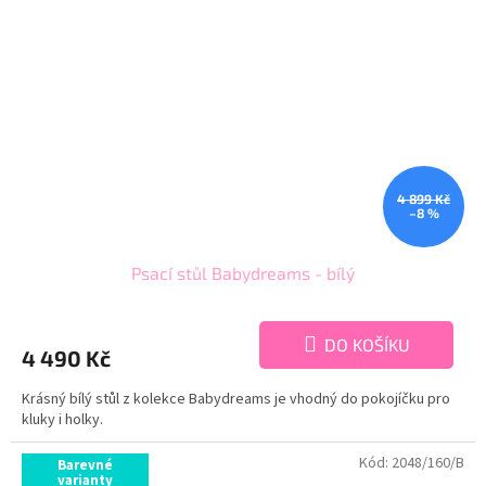
4 899 Kč
–8 %
Psací stůl Babydreams - bílý
DO KOŠÍKU
4 490 Kč
Krásný bílý stůl z kolekce Babydreams je vhodný do pokojíčku pro
kluky i holky.
Kód:
2048/160/B
Barevné
varianty