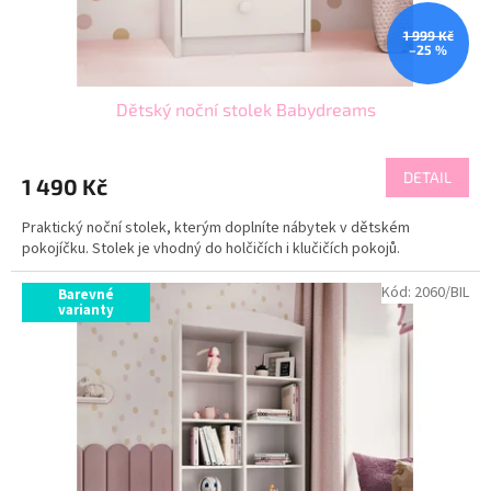
t
ů
1 999 Kč
–25 %
Dětský noční stolek Babydreams
DETAIL
1 490 Kč
Praktický noční stolek, kterým doplníte nábytek v dětském
pokojíčku. Stolek je vhodný do holčičích i klučičích pokojů.
Kód:
2060/BIL
Barevné
varianty