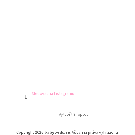
i
s
u
Sledovat na Instagramu
Vytvořil Shoptet
Copyright 2026
babybeds.eu
. Všechna práva vyhrazena.