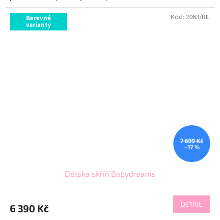
Kód:
2063/BIL
Barevné
varianty
7 699 Kč
–17 %
Dětská skříň Babydreams
DETAIL
6 390 Kč