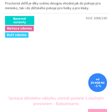
Prostorná skříň je díky svému designu vhodná jak do pokoje pro
miminko, tak i do dětského pokoje pro holky a pro kluky.
Kód:
2066/160
Barevné
varianty
Matrace zdarma
Rošt zdarma
od
21 450 Kč
–5 %
Sestava dětského nábytku včetně postele s úložným
prostorem - Babydreams