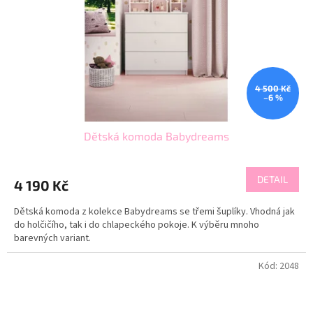
4 500 Kč
–6 %
Dětská komoda Babydreams
DETAIL
4 190 Kč
Dětská komoda z kolekce Babydreams se třemi šuplíky. Vhodná jak
do holčičího, tak i do chlapeckého pokoje. K výběru mnoho
barevných variant.
Kód:
2048