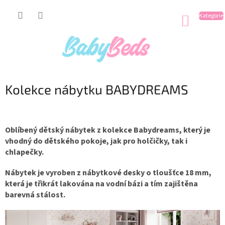
Přejít
na
NÁKUP
obsah
KOŠÍK
Kolekce nábytku BABYDREAMS
Oblíbený dětský nábytek z kolekce Babydreams, který je
vhodný do dětského pokoje, jak pro holčičky, tak i
chlapečky.
Nábytek je vyroben z nábytkové desky o tloušťce 18 mm,
která je třikrát lakována na vodní bázi a tím zajištěna
barevná stálost.