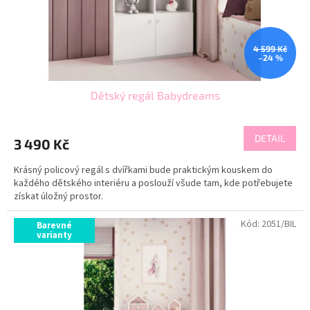
4 599 Kč
–24 %
Dětský regál Babydreams
DETAIL
3 490 Kč
Krásný policový regál s dvířkami bude praktickým kouskem do
každého dětského interiéru a poslouží všude tam, kde potřebujete
získat úložný prostor.
Kód:
2051/BIL
Barevné
varianty