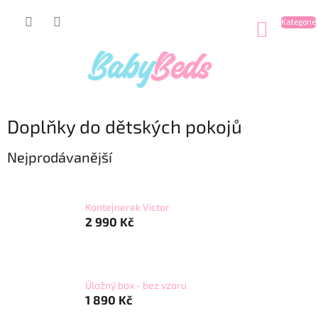
Přejít
na
NÁKUP
obsah
KOŠÍK
Doplňky do dětských pokojů
Nejprodávanější
Kontejnerek Victor
2 990 Kč
Úložný box - bez vzoru
1 890 Kč