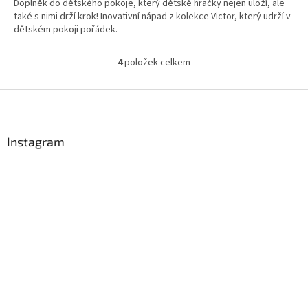
Doplněk do dětského pokoje, který dětské hračky nejen uloží, ale
také s nimi drží krok! Inovativní nápad z kolekce Victor, který udrží v
dětském pokoji pořádek.
4
položek celkem
O
v
l
Z
á
á
d
p
a
a
Instagram
c
t
í
í
p
r
v
k
y
v
ý
p
i
s
u