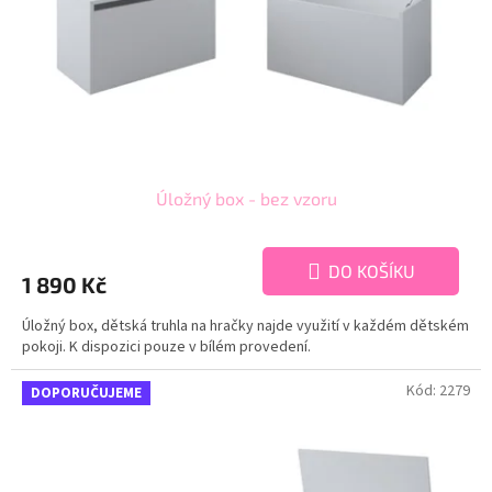
o
d
u
k
t
ů
Úložný box - bez vzoru
DO KOŠÍKU
1 890 Kč
Úložný box, dětská truhla na hračky najde využití v každém dětském
pokoji. K dispozici pouze v bílém provedení.
Kód:
2279
DOPORUČUJEME