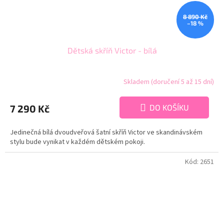
8 890 Kč
–18 %
Dětská skříň Victor - bílá
Skladem (doručení 5 až 15 dní)
7 290 Kč
DO KOŠÍKU
Jedinečná bílá dvoudveřová šatní skříň Victor ve skandinávském
stylu bude vynikat v každém dětském pokoji.
Kód:
2651