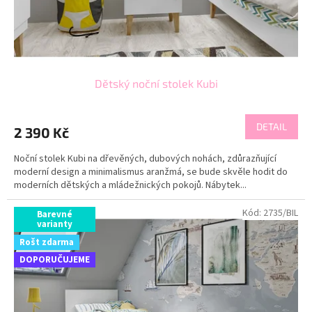
k
t
ů
Dětský noční stolek Kubi
DETAIL
2 390 Kč
Noční stolek Kubi na dřevěných, dubových nohách, zdůrazňující
moderní design a minimalismus aranžmá, se bude skvěle hodit do
moderních dětských a mládežnických pokojů. Nábytek...
Kód:
2735/BIL
Barevné
varianty
Rošt zdarma
DOPORUČUJEME