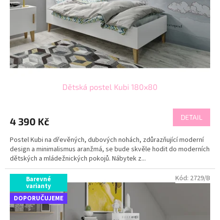
Dětská postel Kubi 180x80
DETAIL
4 390 Kč
Postel Kubi na dřevěných, dubových nohách, zdůrazňující moderní
design a minimalismus aranžmá, se bude skvěle hodit do moderních
dětských a mládežnických pokojů. Nábytek z...
Kód:
2729/B
Barevné
varianty
DOPORUČUJEME