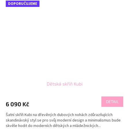
DOPORUČUJEME
Dětská skříň Kubi
DETAIL
6 090 Kč
Šatní skříň Kubi na dřevěných dubových nohách zdůrazňujících
skandinávský styl se pro svůj moderní design a minimalismus bude
skvěle hodit do moderních dětských a mládežnických...