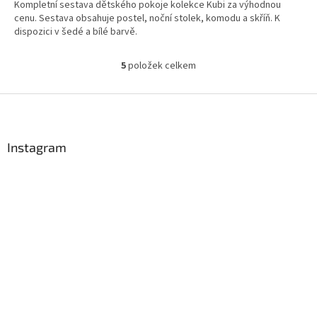
Kompletní sestava dětského pokoje kolekce Kubi za výhodnou
cenu. Sestava obsahuje postel, noční stolek, komodu a skříň. K
dispozici v šedé a bílé barvě.
5
položek celkem
O
v
l
Z
á
á
d
p
a
a
Instagram
c
t
í
í
p
r
v
k
y
v
ý
p
i
s
u