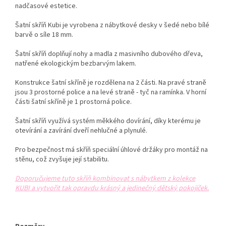
nadčasové estetice.
Šatní skříň Kubi je vyrobena z nábytkové desky v šedé nebo bílé
barvě o síle 18 mm.
Šatní skříň doplňují nohy a madla z masivního dubového dřeva,
natřené ekologickým bezbarvým lakem.
Konstrukce šatní skříně je rozdělena na 2 části. Na pravé straně
jsou 3 prostorné police a na levé straně - tyč na ramínka. V horní
části šatní skříně je 1 prostorná police.
Šatní skříň využívá systém měkkého dovírání, díky kterému je
otevírání a zavírání dveří nehlučné a plynulé.
Pro bezpečnost má skříň speciální úhlové držáky pro montáž na
stěnu, což zvyšuje její stabilitu.
Doporučujeme tuto skříň kombinovat s nábytkem z kolekce
KUBI a vytvořit tak opravdu krásný a jedinečný dětský pokojíček.