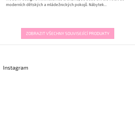
moderních dětských a mládežnických pokojů. Nábytek...
ZOBRAZIT VŠECHNY SOUVISEJÍCÍ PRODUKTY
Z
á
p
a
Instagram
t
í