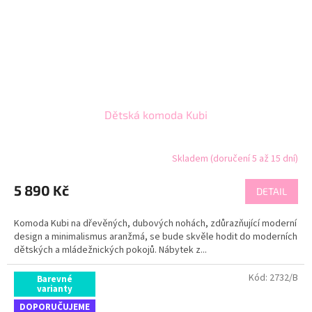
Dětská komoda Kubi
Skladem (doručení 5 až 15 dní)
5 890 Kč
DETAIL
Komoda Kubi na dřevěných, dubových nohách, zdůrazňující moderní
design a minimalismus aranžmá, se bude skvěle hodit do moderních
dětských a mládežnických pokojů. Nábytek z...
Kód:
2732/B
Barevné
varianty
DOPORUČUJEME