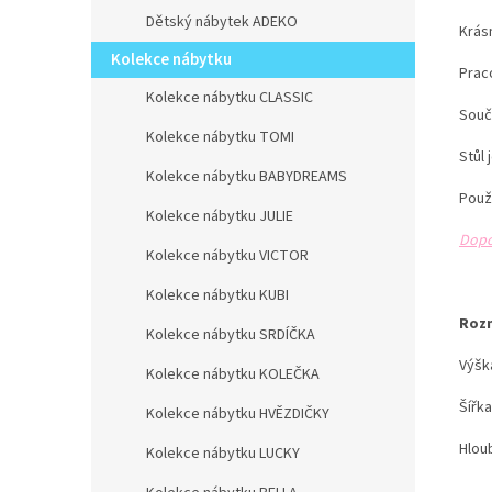
Dětský nábytek ADEKO
Krásn
Kolekce nábytku
Prac
Kolekce nábytku CLASSIC
Součá
Kolekce nábytku TOMI
Stůl
Kolekce nábytku BABYDREAMS
Použ
Kolekce nábytku JULIE
Dopo
Kolekce nábytku VICTOR
Kolekce nábytku KUBI
Roz
Kolekce nábytku SRDÍČKA
Výšk
Kolekce nábytku KOLEČKA
Šířk
Kolekce nábytku HVĚZDIČKY
Hlou
Kolekce nábytku LUCKY