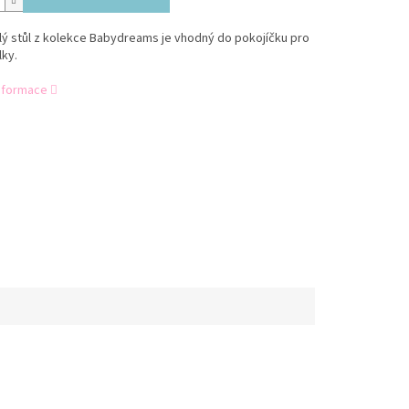
lý stůl z kolekce Babydreams je vhodný do pokojíčku pro
lky.
informace