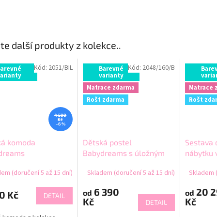
te další produkty z kolekce..
Kód:
2051/BIL
Kód:
2048/160/B
Barevné
Barevné
Bare
arianty
varianty
varia
Matrace zdarma
Matrace 
Rošt zdarma
Rošt zda
4 500
Kč
–6 %
ká komoda
Dětská postel
Sestava 
dreams
Babydreams s úložným
nábytku 
prostorem
úložným 
em (doručení 5 až 15 dní)
Skladem (doručení 5 až 15 dní)
Skladem (
Babydre
6 390
20 2
od
od
0 Kč
DETAIL
Kč
Kč
DETAIL