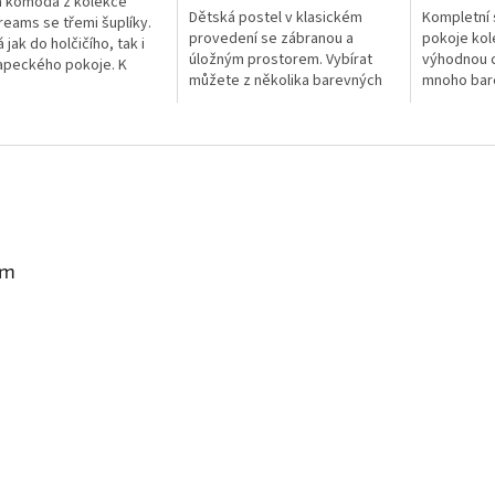
á komoda z kolekce
Dětská postel v klasickém
Kompletní
eams se třemi šuplíky.
provedení se zábranou a
pokoje ko
jak do holčičího, tak i
úložným prostorem. Vybírat
výhodnou c
apeckého pokoje. K
můžete z několika barevných
mnoho bare
u mnoho barevných
variant a spacích ploch.
Sestava obs
.
Součásti postele je rošt a
komodu, po
pěnová matrace o...
stoleček.
am