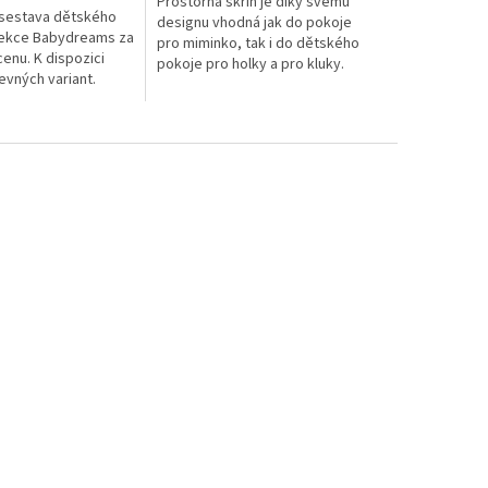
Prostorná skříň je díky svému
 sestava dětského
designu vhodná jak do pokoje
lekce Babydreams za
pro miminko, tak i do dětského
enu. K dispozici
pokoje pro holky a pro kluky.
vných variant.
ahuje regál, skříň,
stel a noční