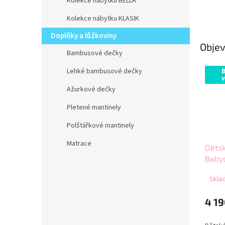
Kolekce nábytku BELLA
Kolekce nábytku KLASIK
Doplňky a lůžkoviny
Objev
Bambusové dečky
Lehké bambusové dečky
v
Ažurkové dečky
Pletené mantinely
Polštářkové mantinely
Matrace
Děts
Baby
Sklad
4 19