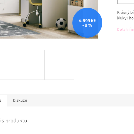
Krásný bí
kluky i ho
4 899 Kč
–8 %
Detailní 
s
Diskuze
is produktu