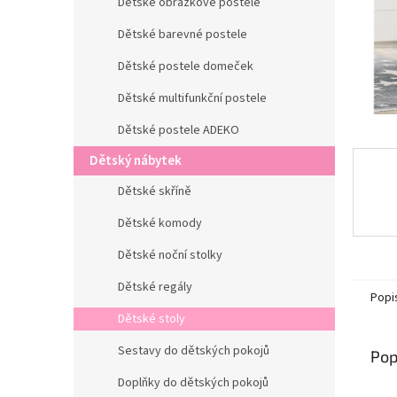
n
Dětské obrázkové postele
e
Dětské barevné postele
l
Dětské postele domeček
Dětské multifunkční postele
Dětské postele ADEKO
Dětský nábytek
Dětské skříně
Dětské komody
Dětské noční stolky
Dětské regály
Popi
Dětské stoly
Sestavy do dětských pokojů
Pop
Doplňky do dětských pokojů