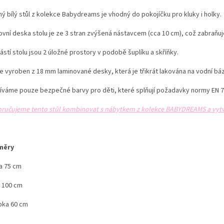
ý bílý stůl z kolekce Babydreams je vhodný do pokojíčku pro kluky i holky.
ovní deska stolu je ze 3 stran zvýšená nástavcem (cca 10 cm), což zabraňuj
stí stolu jsou 2 úložné prostory v podobě šuplíku a skříňky.
 je vyroben z 18 mm laminované desky,
která je třikrát lakována na vodní bá
íváme pouze bezpečné barvy pro děti, které splňují požadavky normy EN 7
ručujeme tento stůl kombinovat s nábytkem z kolekce BABYDREAMS a vytvoř
měry
a 75 cm
a 100 cm
bka 60 cm