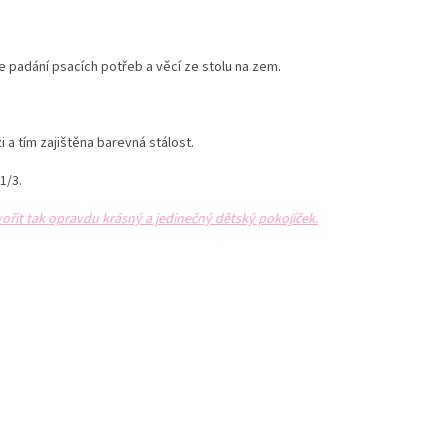
e padání psacích potřeb a věcí ze stolu na zem.
zi a tím zajištěna barevná stálost.
1/3.
it tak opravdu krásný a jedinečný dětský pokojíček.