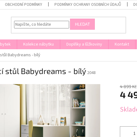
OBCHODNÍ PODMÍNKY
PODMÍNKY OCHRANY OSOBNÍCH ÚDAJŮ
D
HLEDAT
ábytek
Kolekce nábytku
Doplňky a lůžkoviny
Kontakt
 stůl Babydreams - bílý
í stůl Babydreams - bílý
2048
4 899 Kč
4 4
Měrná
Sklad
cena: