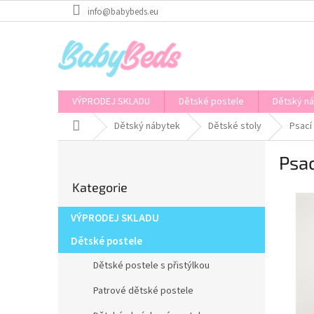
Přejít
info@babybeds.eu
na
obsah
VÝPRODEJ SKLADU
Dětské postele
Dětský n
Domů
Dětský nábytek
Dětské stoly
Psací
P
Psac
o
Přeskočit
s
Kategorie
kategorie
t
r
VÝPRODEJ SKLADU
a
n
Dětské postele
n
Dětské postele s přistýlkou
í
p
Patrové dětské postele
a