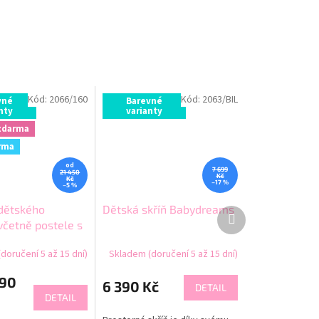
Kód:
2066/160
Kód:
2063/BIL
vné
Barevné
nty
varianty
zdarma
rma
od
7 699
21 450
Kč
Kč
–17 %
–5 %
dětského
Dětská skříň Babydreams
Další
včetně postele s
produkt
prostorem -
doručení 5 až 15 dní)
Skladem (doručení 5 až 15 dní)
ams
90
6 390 Kč
DETAIL
DETAIL