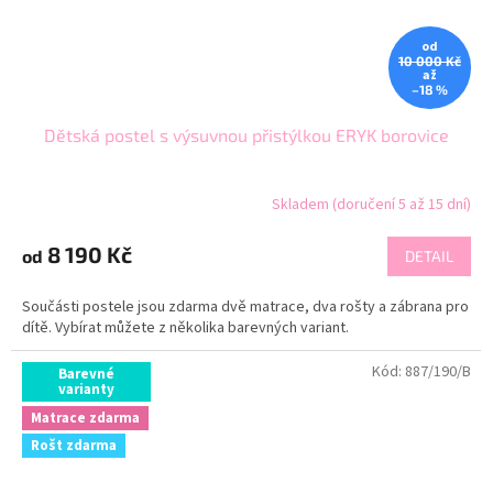
od
10 000 Kč
až
–18 %
Dětská postel s výsuvnou přistýlkou ERYK borovice
Skladem (doručení 5 až 15 dní)
8 190 Kč
od
DETAIL
Součásti postele jsou zdarma dvě matrace, dva rošty a zábrana pro
dítě. Vybírat můžete z několika barevných variant.
Kód:
887/190/B
Barevné
varianty
Matrace zdarma
Rošt zdarma