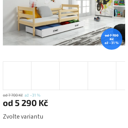
od 7 700
Kč
až –31 %
od 7 700 Kč
až –31 %
od
5 290 Kč
Měrná
Zvolte variantu
cena: