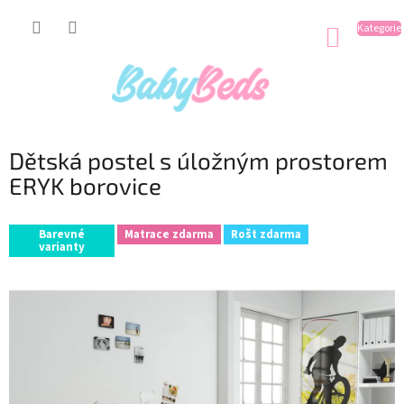
Přejít
na
NÁKUP
obsah
KOŠÍK
Dětská postel s úložným prostorem
ERYK borovice
Barevné
Matrace zdarma
Rošt zdarma
varianty