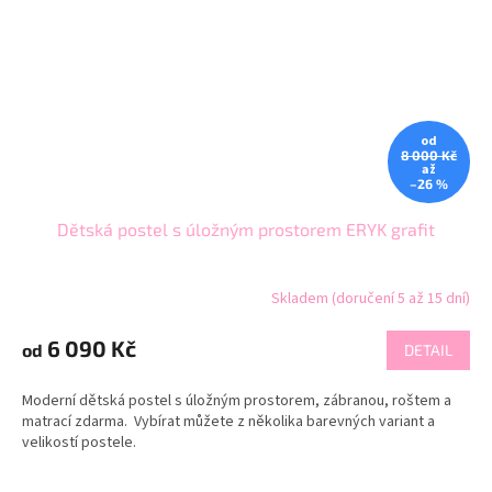
od
8 000 Kč
až
–26 %
Dětská postel s úložným prostorem ERYK grafit
Skladem (doručení 5 až 15 dní)
6 090 Kč
od
DETAIL
Moderní dětská postel s úložným prostorem, zábranou, roštem a
matrací zdarma. Vybírat můžete z několika barevných variant a
velikostí postele.