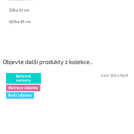
Šířka 97 cm
Výška 65 cm
Objevte další produkty z kolekce..
Kód:
905/190/B
Barevné
varianty
Matrace zdarma
Rošt zdarma