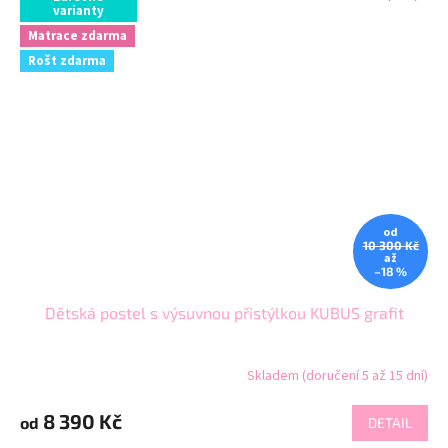
varianty
Matrace zdarma
Rošt zdarma
od
10 300 Kč
až
–18 %
Dětská postel s výsuvnou přistýlkou KUBUS grafit
Skladem (doručení 5 až 15 dní)
8 390 Kč
od
DETAIL