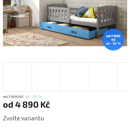
od 7 600
Kč
až –35 %
od 7 600 Kč
až –35 %
od
4 890 Kč
Měrná
Zvolte variantu
cena: