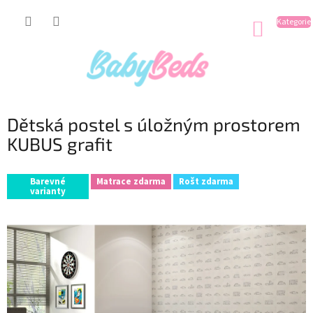
Přejít
na
NÁKUP
obsah
KOŠÍK
Dětská postel s úložným prostorem
KUBUS grafit
Barevné
Matrace zdarma
Rošt zdarma
varianty