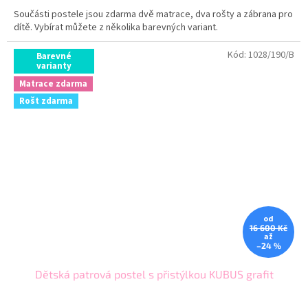
Součásti postele jsou zdarma dvě matrace, dva rošty a zábrana pro
dítě. Vybírat můžete z několika barevných variant.
Kód:
1028/190/B
Barevné
varianty
Matrace zdarma
Rošt zdarma
od
16 600 Kč
až
–24 %
Dětská patrová postel s přistýlkou KUBUS grafit