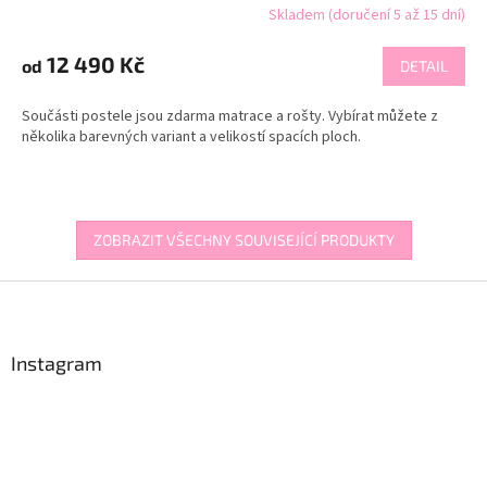
Skladem (doručení 5 až 15 dní)
12 490 Kč
od
DETAIL
Součásti postele jsou zdarma matrace a rošty. Vybírat můžete z
několika barevných variant a velikostí spacích ploch.
ZOBRAZIT VŠECHNY SOUVISEJÍCÍ PRODUKTY
Z
á
p
a
Instagram
t
í