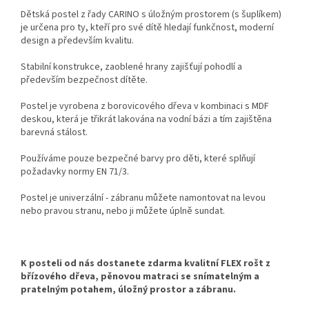
Dětská postel z řady CARINO s úložným prostorem (s šuplíkem)
je určena pro ty, kteří pro své dítě hledají funkčnost, moderní
design a především kvalitu.
Stabilní konstrukce, zaoblené hrany zajišťují pohodlí a
především bezpečnost dítěte.
Postel je vyrobena z borovicového dřeva v kombinaci s MDF
deskou, která je třikrát lakována na vodní bázi a tím zajištěna
barevná stálost.
Používáme pouze bezpečné barvy pro děti, které splňují
požadavky normy EN 71/3.
Postel je univerzální - zábranu můžete namontovat na levou
nebo pravou stranu, nebo ji můžete úplně sundat.
K posteli od nás dostanete zdarma kvalitní FLEX rošt z
břízového dřeva, pěnovou matraci se snímatelným a
pratelným potahem, úložný prostor a zábranu.