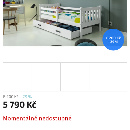
8 200 Kč
–29 %
8 200 Kč
–29 %
5 790 Kč
Měrná
Momentálně nedostupné
cena: