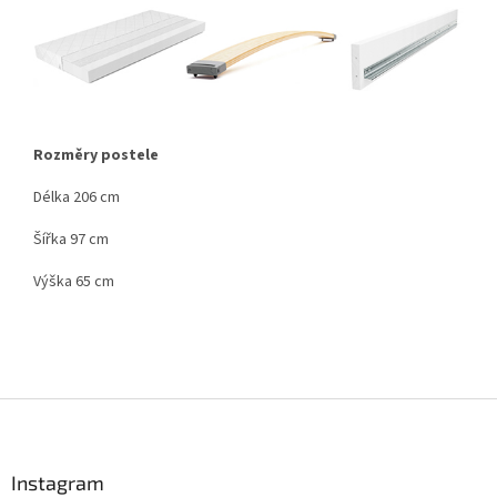
Rozměry postele
Délka 206 cm
Šířka 97 cm
Výška 65 cm
Z
á
p
a
Instagram