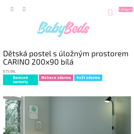
Přejít
na
NÁKUP
obsah
KOŠÍK
Dětská postel s úložným prostorem
CARINO 200x90 bílá
875/BIL
Barevné
Matrace zdarma
Rošt zdarma
varianty