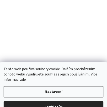
Tento web používá soubory cookie. Dalším procházením
tohoto webu vyjadřujete souhlas s jejich používáním.. Více
informací
zde
.
Nastavení
Vážení zákazníci, u vybraných produktů se může dodací
lhůta dočasně prodloužit. Doporučujeme nás kontaktovat
pro ověření aktuálního termínu doručení. Děkujeme za Vaši