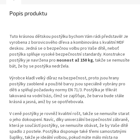
Popis produktu
Tuto krásnou dětskou postýlku bychom Vám rádi představili! Je
vyrobena z borovicového dřeva a kombinována s kvalitní MDF
deskou. Jedná se o bezpečnou volbu pro Vaše dítě, neboť
postýlka splňuje vysoké bezpečnostní standardy. Konstrukce
postýlky je navržena pro
nosnost až 150 kg
, takže se nemusíte
bát, že by se postýlka nedržela.
Výrobce kladl velký důraz na bezpečnost, proto jsou hrany
postýlky zaoblené a použité barvy jsou speciálně vybrány pro
děti a splňují požadavky normy EN 71/3. Postýlka je třikrát
lakovaná na vodní bázi, čímž se zajišťuje, že barva bude stále
krásná a jasná, aniž by se opotřebovala.
V ceně postýlky je rovněž kvalitní rošt, takže se nemusíte starat
o jeho dokoupení. Navíc, díky univerzální bezpečnostní zábraně,
která je součástí postýlky, se nemusíte obávat, že by Vaše dítě
spadlo z postele. Postýlka disponuje také třemi samostatnými
šuplíky, takže je ideální volbou, pokud máte málo místa na