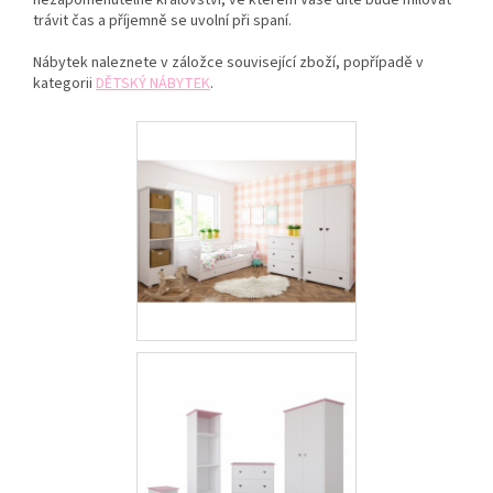
nezapomenutelné království, ve kterém Vaše dítě bude milovat
trávit čas a příjemně se uvolní při spaní.
Nábytek naleznete v záložce související zboží, popřípadě v
kategorii
DĚTSKÝ NÁBYTEK
.