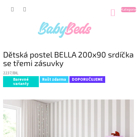
Přejít
na
NÁKUP
obsah
KOŠÍK
Dětská postel BELLA 200x90 srdíčka
se třemi zásuvky
2237/BIL
Barevné
Rošt zdarma
DOPORUČUJEME
varianty