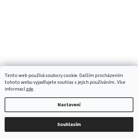
Tento web používá soubory cookie. Dalším procházením
tohoto webu vyjadřujete souhlas s jejich používáním.. Více
informací
zde
.
Nastavení
Vážení zákazníci, u vybraných produktů se může dodací
lhůta dočasně prodloužit. Doporučujeme nás kontaktovat
pro ověření aktuálního termínu doručení. Děkujeme za Vaši
Souhlasím
trpělivost a pochopení.