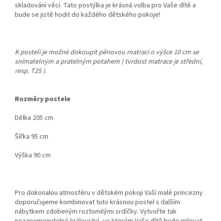
skladování věcí. Tato postýlka je krásná volba pro Vaše dítě a
bude se jistě hodit do každého dětského pokoje!
K posteli je možné dokoupit pěnovou matraci o výšce 10 cm se
snímatelným a pratelným potahem ( tvrdost matrace je střední,
resp. T25 ).
Rozměry postele
Délka 205 cm
Šířka 95 cm
Výška 90 cm
Pro dokonalou atmosféru v dětském pokoji Vaší malé princezny
doporučujeme kombinovat tuto krásnou postel s dalším
nábytkem zdobeným roztomilými srdíčky. Vytvořte tak