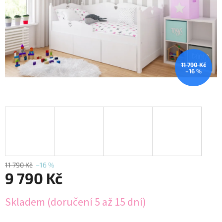
11 790 Kč
–16 %
11 790 Kč
–16 %
9 790 Kč
Měrná
Skladem (doručení 5 až 15 dní)
cena: