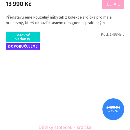
13 990 Kč
DETAIL
Představujeme kouzelný nábytek z kolekce srdíčka pro malé
princezny, který okouzlí krásným designem a praktickými...
Kód:
1493/BIL
Barevné
varianty
DOPORUČUJEME
5 190 Kč
–25 %
Dětský stoleček - srdíčka