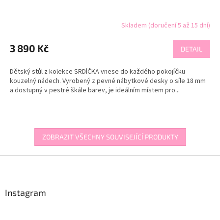
Skladem (doručení 5 až 15 dní)
3 890 Kč
DETAIL
Dětský stůl z kolekce SRDÍČKA vnese do každého pokojíčku
kouzelný nádech. Vyrobený z pevné nábytkové desky o síle 18 mm
a dostupný v pestré škále barev, je ideálním místem pro...
ZOBRAZIT VŠECHNY SOUVISEJÍCÍ PRODUKTY
Z
á
p
a
Instagram
t
í