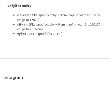
Vnější rozměry
délka
= délka spací plochy + 9 cm (např. u rozměru 160x70
cm je to 160+9)
šířka
= šířka spací plochy + 6 cm (např. u rozměru 160x70
cm je to 70+6 cm)
výška
123 cm (pro šířku 70 cm)
Z
á
p
a
Instagram
t
í