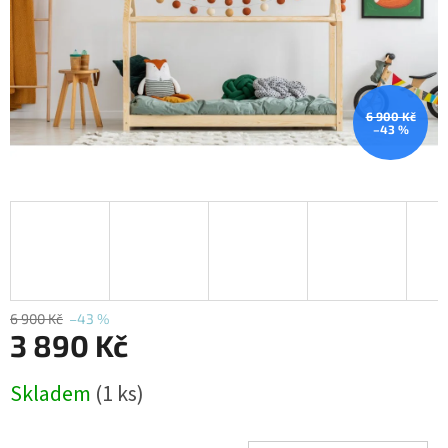
6 900 Kč
–43 %
6 900 Kč
–43 %
3 890 Kč
Měrná
Skladem
(1 ks)
cena: