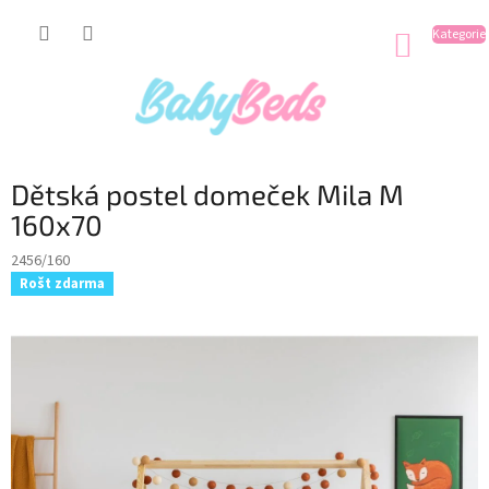
Přejít
na
NÁKUP
obsah
KOŠÍK
Dětská postel domeček Mila M
160x70
2456/160
Rošt zdarma