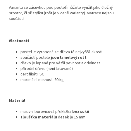
Variantu se zásuvkou pod postelí můžete využít jako úložný
prostor, či přistýlku (rošt je v ceně varianty). Matrace nejsou
součástí.
Vlastnosti
postel je vyrobená ze dřeva té nejvyšší jakosti
součástí postele
jsou lamelový rošt
dřevo je lepené pro větší pevnost a odolnost
přírodní dřevo (není lakované)
certifikát FSC
maximální nosnost: 90 kg
Materiál
masivní borovicová překližka
bez suků
tloušťka materiálu
desek je 15 mm