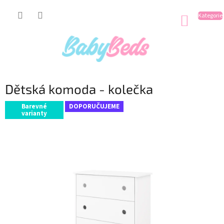
Přejít
na
NÁKUP
obsah
KOŠÍK
Dětská komoda - kolečka
Barevné
DOPORUČUJEME
varianty