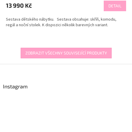
13 990 Kč
DETAIL
Sestava dětského nábytku. Sestava obsahuje: skříň, komodu,
regál a noční stolek. K dispozici několik barevných variant.
ZOBRAZIT VŠECHNY SOUVISEJÍCÍ PRODUKTY
Z
á
p
a
Instagram
t
í