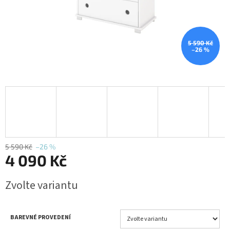
5 590 Kč
–26 %
5 590 Kč
–26 %
4 090 Kč
Měrná
Zvolte variantu
cena:
BAREVNÉ PROVEDENÍ