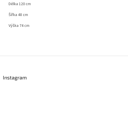
Délka 120 cm
Šířka 48 cm
Výška 74 cm
Z
á
p
a
Instagram
t
í