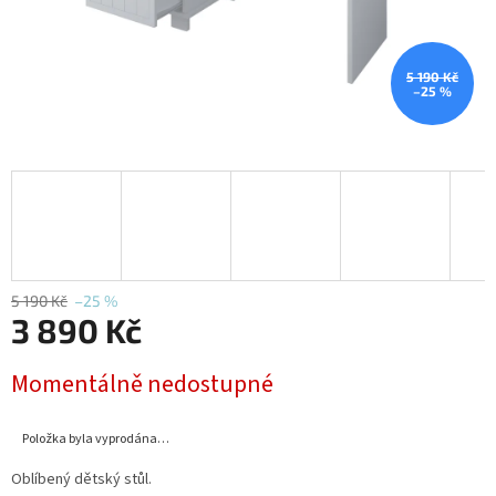
5 190 Kč
–25 %
5 190 Kč
–25 %
3 890 Kč
Měrná
Momentálně nedostupné
cena:
Položka byla vyprodána…
Oblíbený dětský stůl.