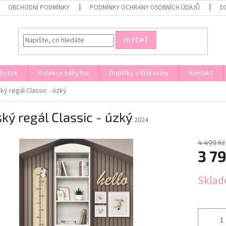
OBCHODNÍ PODMÍNKY
PODMÍNKY OCHRANY OSOBNÍCH ÚDAJŮ
D
HLEDAT
ábytek
Kolekce nábytku
Doplňky a lůžkoviny
Kontakt
ký regál Classic - úzký
ký regál Classic - úzký
2024
4 499 Kč
3 7
Měrná
Sklad
cena: