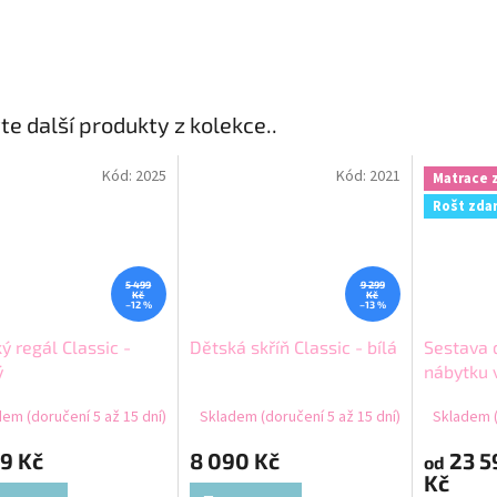
te další produkty z kolekce..
Kód:
2025
Kód:
2021
Matrace 
Rošt zda
5 499
9 299
Kč
Kč
–12 %
–13 %
ý regál Classic -
Dětská skříň Classic - bílá
Sestava 
ý
nábytku 
úložným 
em (doručení 5 až 15 dní)
Skladem (doručení 5 až 15 dní)
Skladem (
Classic
9 Kč
8 090 Kč
23 5
od
Kč