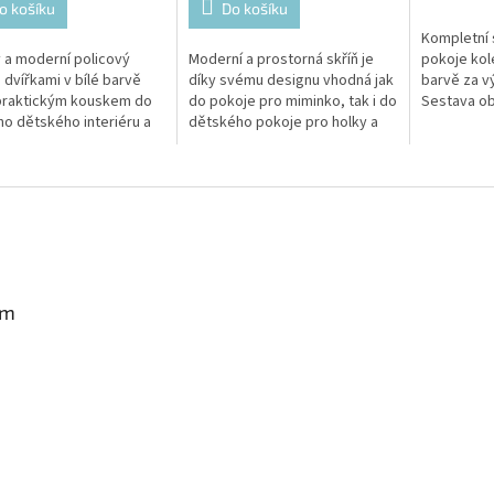
o košíku
Do košíku
Kompletní
 a moderní policový
Moderní a prostorná skříň je
pokoje kole
s dvířkami v bílé barvě
díky svému designu vhodná jak
barvě za v
praktickým kouskem do
do pokoje pro miminko, tak i do
Sestava ob
o dětského interiéru a
dětského pokoje pro holky a
regál, kom
ží všude tam, kde
pro kluky.
stoleček.
ujete získat úložný
r.
am