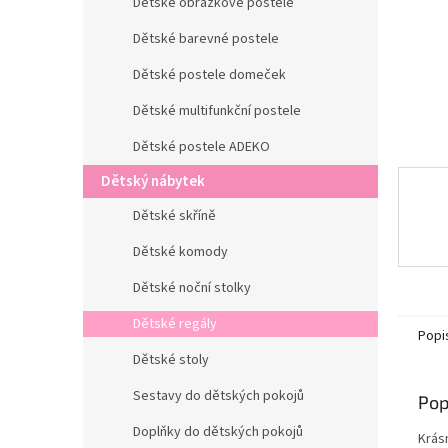
n
Dětské obrázkové postele
e
Dětské barevné postele
l
Dětské postele domeček
Dětské multifunkční postele
Dětské postele ADEKO
Dětský nábytek
Dětské skříně
Dětské komody
Dětské noční stolky
Dětské regály
Popi
Dětské stoly
Sestavy do dětských pokojů
Pop
Doplňky do dětských pokojů
Krás