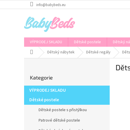
Přejít
info@babybeds.eu
na
obsah
VÝPRODEJ SKLADU
Dětské postele
Dětský n
Domů
Dětský nábytek
Dětské regály
Děts
P
Děts
o
Přeskočit
s
Kategorie
kategorie
t
r
VÝPRODEJ SKLADU
a
n
Dětské postele
n
Dětské postele s přistýlkou
í
p
Patrové dětské postele
a