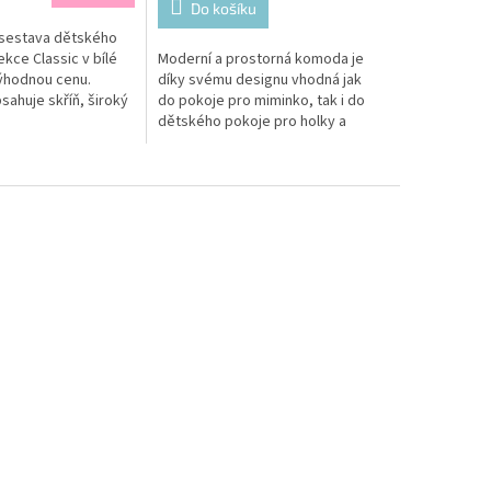
Do košíku
 sestava dětského
kce Classic v bílé
Moderní a prostorná komoda je
ýhodnou cenu.
díky svému designu vhodná jak
sahuje skříň, široký
do pokoje pro miminko, tak i do
odu, postel a noční
dětského pokoje pro holky a
pro kluky.