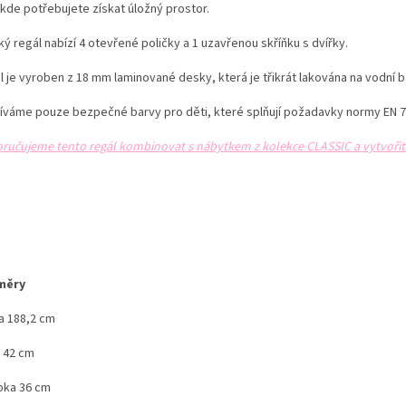
 kde potřebujete získat úložný prostor.
ý regál nabízí 4 otevřené poličky a 1 uzavřenou skříňku s dvířky.
l je vyroben z 18 mm laminované desky,
která je třikrát lakována na vodní 
íváme pouze bezpečné barvy pro děti, které splňují požadavky normy EN 7
ručujeme tento regál kombinovat s nábytkem z kolekce CLASSIC a vytvořit 
měry
a 188,2 cm
a 42 cm
bka 36 cm