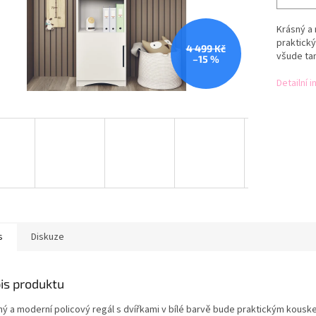
Krásný a 
praktick
4 499 Kč
všude tam
–15 %
Detailní 
s
Diskuze
is produktu
ný a moderní policový regál s dvířkami v bílé barvě bude praktickým kous