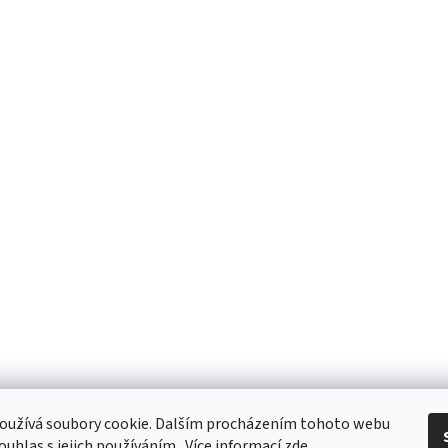
oužívá soubory cookie. Dalším procházením tohoto webu
ouhlas s jejich používáním.. Více informací
zde
.