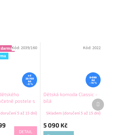
Kód:
2039/160
Kód:
2022
zdarma
rma
od
6 090
25 759
Kč
Kč
–16 %
–8 %
dětského
Dětská komoda Classic -
včetně postele s
bílá
Další
produkt
prostorem -
doručení 5 až 15 dní)
Skladem (doručení 5 až 15 dní)
99
5 090 Kč
DETAIL