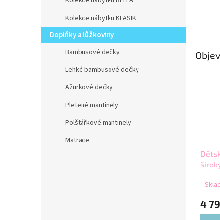
Kolekce nábytku BELLA
Kolekce nábytku KLASIK
Doplňky a lůžkoviny
Bambusové dečky
Objev
Lehké bambusové dečky
Ažurkové dečky
Pletené mantinely
Polštářkové mantinely
Matrace
Dětsk
širok
Sklad
4 79