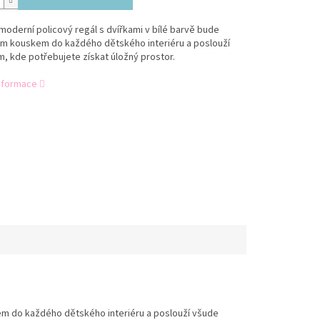
moderní policový regál s dvířkami v bílé barvě bude
ým kouskem do každého dětského interiéru a poslouží
, kde potřebujete získat úložný prostor.
informace
kem do každého dětského interiéru a poslouží všude