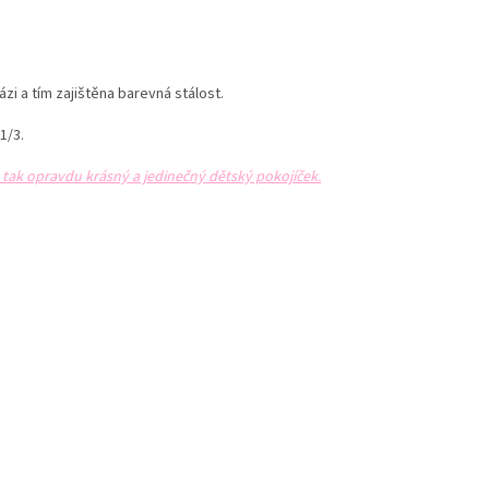
bázi a tím zajištěna barevná stálost.
1/3.
tak opravdu krásný a jedinečný dětský pokojíček.