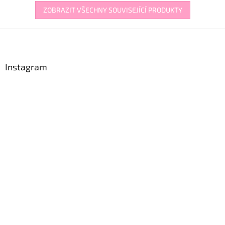
ZOBRAZIT VŠECHNY SOUVISEJÍCÍ PRODUKTY
Z
á
p
a
Instagram
t
í