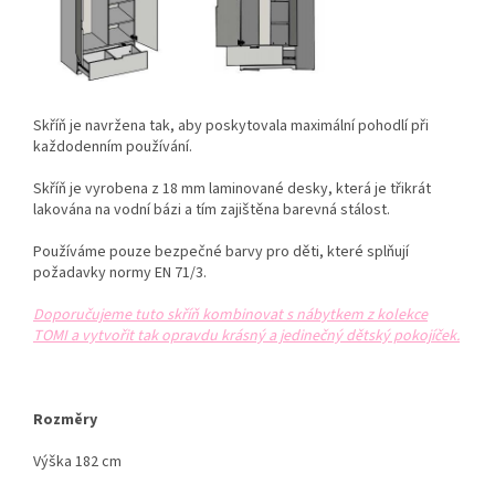
Skříň je navržena tak, aby poskytovala maximální pohodlí při
každodenním používání.
Skříň je vyrobena z 18 mm laminované desky,
která je třikrát
lakována na vodní bázi a tím zajištěna barevná stálost.
Používáme pouze bezpečné barvy pro děti, které splňují
požadavky normy EN 71/3.
Doporučujeme tuto skříň kombinovat s nábytkem z kolekce
TOMI a vytvořit tak opravdu krásný a jedinečný dětský pokojíček.
Rozměry
Výška 182 cm