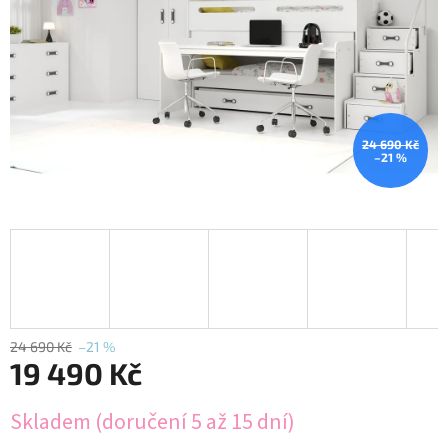
24 690 Kč
–21 %
24 690 Kč
–21 %
19 490 Kč
Měrná
Skladem (doručení 5 až 15 dní)
cena: