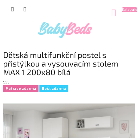
Přejít
na
NÁKUP
obsah
KOŠÍK
Dětská multifunkční postel s
přistýlkou a vysouvacím stolem
MAX 1 200x80 bílá
958
Matrace zdarma
Rošt zdarma