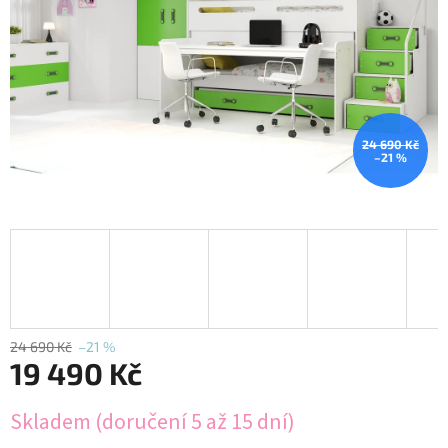
24 690 Kč
–21 %
24 690 Kč
–21 %
19 490 Kč
Měrná
Skladem (doručení 5 až 15 dní)
cena: