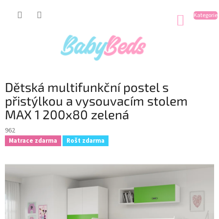
Přejít
na
NÁKUP
obsah
KOŠÍK
Dětská multifunkční postel s
přistýlkou a vysouvacím stolem
MAX 1 200x80 zelená
962
Matrace zdarma
Rošt zdarma