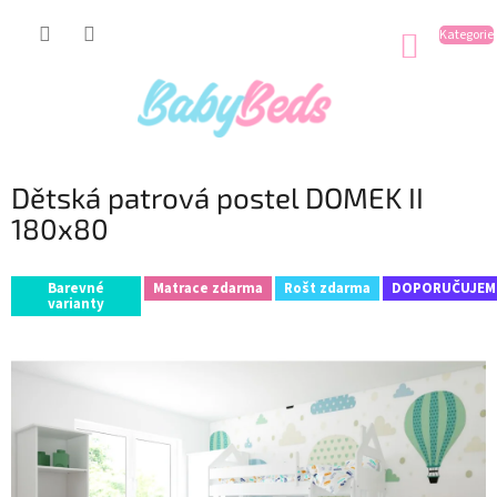
Přejít
na
NÁKUP
obsah
KOŠÍK
Dětská patrová postel DOMEK II
180x80
Barevné
Matrace zdarma
Rošt zdarma
DOPORUČUJEM
varianty