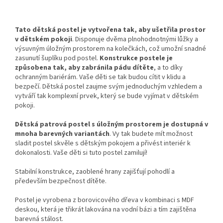
Tato dětská postel je vytvořena tak, aby ušetřila prostor
v dětském pokoji
. Disponuje dvěma plnohodnotnými lůžky a
výsuvným úložným prostorem na kolečkách, což umožní snadné
zasunutí šuplíku pod postel.
Konstrukce postele je
způsobena tak, aby zabránila pádu dítěte
, a to díky
ochranným bariérám. Vaše děti se tak budou cítit v klidu a
bezpečí. Dětská postel zaujme svým jednoduchým vzhledem a
vytváří tak komplexní prvek, který se bude vyjímat v dětském
pokoji.
Dětská patrová postel s úložným prostorem je dostupná v
mnoha barevných variantách
. Vy tak budete mít možnost
sladit postel skvěle s dětským pokojem a přivést interiér k
dokonalosti. Vaše děti si tuto postel zamilují!
Stabilní konstrukce, zaoblené hrany zajišťují pohodlí a
především bezpečnost dítěte.
Postel je vyrobena z borovicového dřeva v kombinaci s MDF
deskou, která je třikrát lakována na vodní bázi a tím zajištěna
barevná stálost.