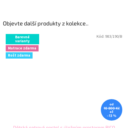
Objevte další produkty z kolekce..
Kód:
983/190/B
Barevné
varianty
Matrace zdarma
Rošt zdarma
od
10 800 Kč
až
–13 %
Dětská patrová postel s úložným prostorem RICO