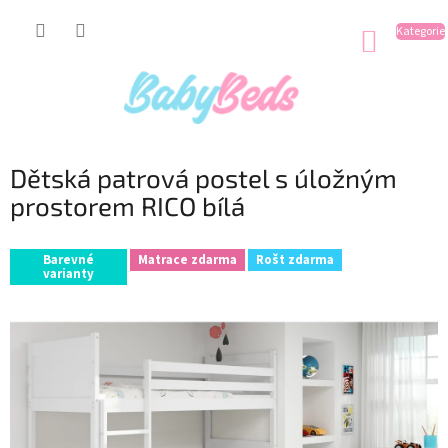
Přejít
na
NÁKUP
obsah
KOŠÍK
Dětská patrová postel s úložným
prostorem RICO bílá
Barevné
Matrace zdarma
Rošt zdarma
varianty