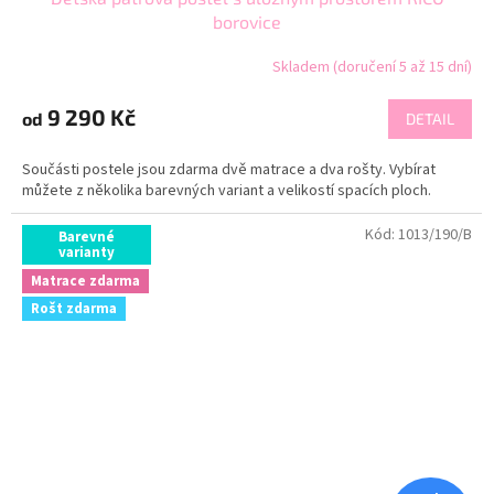
borovice
Skladem (doručení 5 až 15 dní)
9 290 Kč
od
DETAIL
Součásti postele jsou zdarma dvě matrace a dva rošty. Vybírat
můžete z několika barevných variant a velikostí spacích ploch.
Kód:
1013/190/B
Barevné
varianty
Matrace zdarma
Rošt zdarma