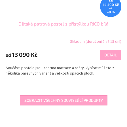
od
14 500 Kč
až
–9 %
Dětská patrová postel s přistýlkou RICO bílá
Skladem (doručení 5 až 15 dní)
13 090 Kč
od
DETAIL
Součásti postele jsou zdarma matrace a rošty. Vybírat můžete z
několika barevných variant a velikostí spacích ploch.
ZOBRAZIT VŠECHNY SOUVISEJÍCÍ PRODUKTY
Z
á
p