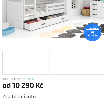
od 11 300
Kč
až –8 %
od 11 300 Kč
až –8 %
od
10 290 Kč
Měrná
Zvolte variantu
cena: