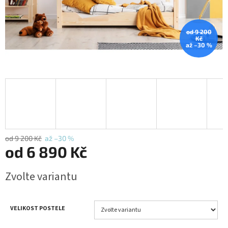
od 9 200
Kč
až –30 %
od 9 200 Kč
až –30 %
od
6 890 Kč
Měrná
Zvolte variantu
cena:
VELIKOST POSTELE