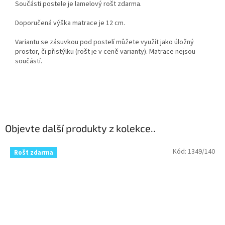
Součásti postele je lamelový rošt zdarma.
Doporučená výška matrace je 12 cm.
Variantu se zásuvkou pod postelí můžete využít jako úložný
prostor, či přistýlku (rošt je v ceně varianty). Matrace nejsou
součástí.
Objevte další produkty z kolekce..
Kód:
1349/140
Rošt zdarma