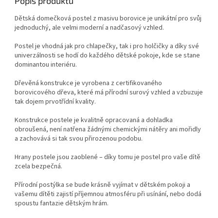
Popis produktu
Dětská domečková postel z masivu borovice je unikátní pro svůj
jednoduchý, ale velmi moderní a nadčasový vzhled.
Postel je vhodná jak pro chlapečky, tak i pro holčičky a díky své
univerzálnosti se hodí do každého dětské pokoje, kde se stane
dominantou interiéru.
Dřevěná konstrukce je vyrobena z certifikovaného
borovicového dřeva, které má přírodní surový vzhled a vzbuzuje
tak dojem prvotřídní kvality.
Konstrukce postele je kvalitně opracovaná a dohladka
obroušená, není natřena žádnými chemickými nátěry ani mořidly
a zachovává si tak svou přirozenou podobu.
Hrany postele jsou zaoblené – díky tomu je postel pro vaše dítě
zcela bezpečná.
Přírodní postýlka se bude krásně vyjímat v dětském pokoji a
vašemu dítěti zajistí příjemnou atmosféru při usínání, nebo dodá
spoustu fantazie dětským hrám.