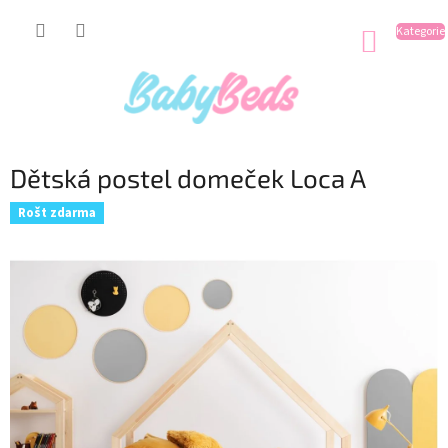
Přejít
na
NÁKUP
obsah
KOŠÍK
Dětská postel domeček Loca A
Rošt zdarma