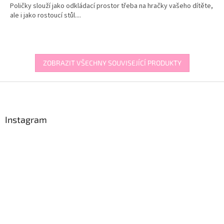
Poličky slouží jako odkládací prostor třeba na hračky vašeho dítěte,
ale i jako rostoucí stůl....
ZOBRAZIT VŠECHNY SOUVISEJÍCÍ PRODUKTY
Z
á
p
a
Instagram
t
í