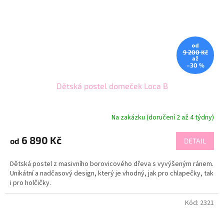
od
9 200 Kč
až
–30 %
Dětská postel domeček Loca B
Na zakázku (doručení 2 až 4 týdny)
6 890 Kč
od
DETAIL
Dětská postel z masivního borovicového dřeva s vyvýšeným ránem.
Unikátní a nadčasový design, který je vhodný, jak pro chlapečky, tak
i pro holčičky.
Kód:
2321