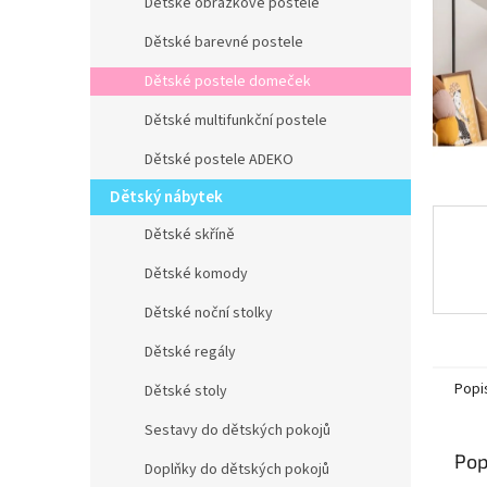
n
Dětské obrázkové postele
e
Dětské barevné postele
l
Dětské postele domeček
Dětské multifunkční postele
Dětské postele ADEKO
Dětský nábytek
Dětské skříně
Dětské komody
Dětské noční stolky
Dětské regály
Popi
Dětské stoly
Sestavy do dětských pokojů
Pop
Doplňky do dětských pokojů