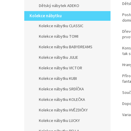
Děts
Dětský nábytek ADEKO
Post
Kolekce nábytku
domi
Kolekce nábytku CLASSIC
Dřev
Kolekce nábytku TOMI
prvot
Kolekce nábytku BABYDREAMS
Kons
tak 
Kolekce nábytku JULIE
Hran
Kolekce nábytku VICTOR
Přír
Kolekce nábytku KUBI
fant
Kolekce nábytku SRDÍČKA
Souč
Kolekce nábytku KOLEČKA
Dopo
Kolekce nábytku HVĚZDIČKY
Varia
Kolekce nábytku LUCKY