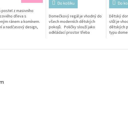
Do košíku
Do ko
 postel z masivního
cového dřeva s
Domečkový regál je vhodný do
Dětský do
eným ránem a komínem.
všech moderních dětských
stůl je vh
ní a nadčasový design,
pokojů. Poličky slouží jako
dětských p
je vhodný, jak pro
odkládací prostor třeba
typu domeč
čky, tak i pro holčičky.
na hračky vašeho dítěte, ale i
také vytvo
jako rostoucí stůl....
pro...
am