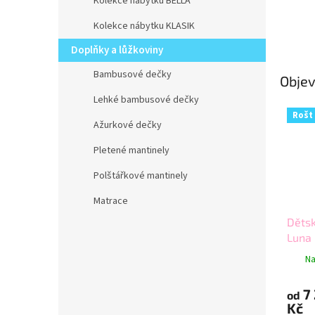
Kolekce nábytku BELLA
Kolekce nábytku KLASIK
Doplňky a lůžkoviny
Bambusové dečky
Objev
Lehké bambusové dečky
Rošt
Ažurkové dečky
Pletené mantinely
Polštářkové mantinely
Matrace
Děts
Luna
Na
7
od
Kč