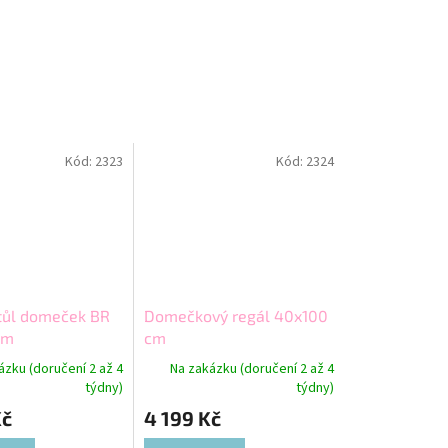
Kód:
2323
Kód:
2324
tůl domeček BR
Domečkový regál 40x100
cm
cm
ázku (doručení 2 až 4
Na zakázku (doručení 2 až 4
týdny)
týdny)
Kč
4 199 Kč