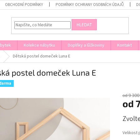
OBCHODNÍ PODMÍNKY
PODMÍNKY OCHRANY OSOBNÍCH ÚDAJŮ
D
HLEDAT
ábytek
Kolekce nábytku
Doplňky a lůžkoviny
Kontakt
k
Dětská postel domeček Luna E
ská postel domeček Luna E
zdarma
od 9 300
od
7
Měrná
Zvolt
cena:
Velikost 