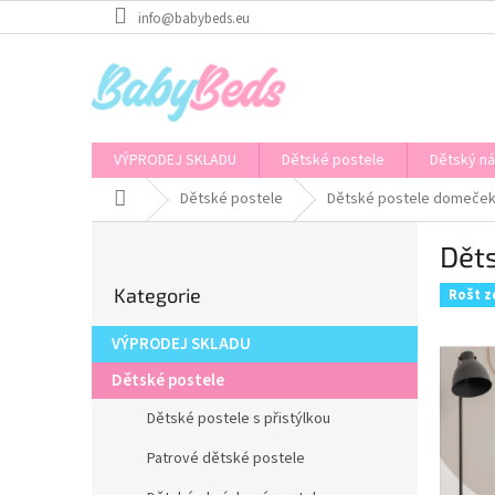
Přejít
info@babybeds.eu
na
obsah
VÝPRODEJ SKLADU
Dětské postele
Dětský n
Domů
Dětské postele
Dětské postele domeče
P
Dět
o
Přeskočit
s
Kategorie
kategorie
Rošt 
t
r
VÝPRODEJ SKLADU
a
n
Dětské postele
n
Dětské postele s přistýlkou
í
p
Patrové dětské postele
a