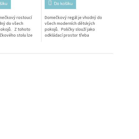
šíku
Do košíku
mečkový rostoucí
Domečkový regál je vhodný do
odný do všech
všech moderních dětských
okojů. Z tohoto
pokojů. Poličky slouží jako
kového stolu lze
odkládací prostor třeba
řit příjemné místo
na hračky vašeho dítěte, ale i
jako rostoucí stůl....