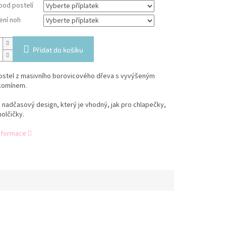
pod postelí
ení noh
Přidat do košíku
ostel z masivního borovicového dřeva s vyvýšeným
komínem.
a nadčasový design, který je vhodný, jak pro chlapečky,
holčičky.
informace