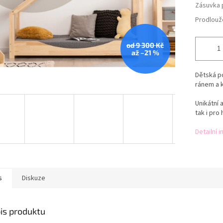
Zásuvka 
Prodlouž
od 9 300 Kč
až –21 %
Dětská p
ránem a 
Unikátní 
tak i pro 
Detailní 
s
Diskuze
is produktu