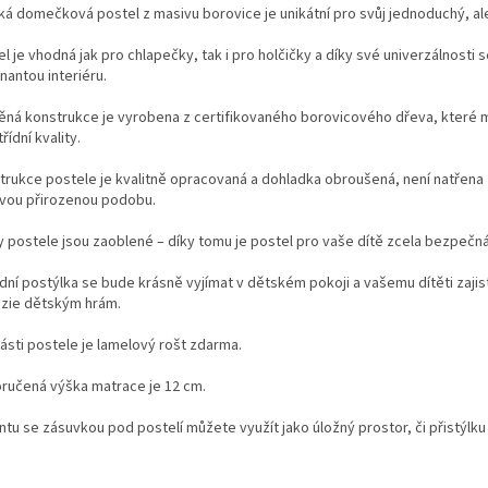
ká domečková postel z masivu borovice je unikátní pro svůj jednoduchý, al
el je vhodná jak pro chlapečky, tak i pro holčičky a díky své univerzálnost
nantou interiéru.
ěná konstrukce je vyrobena z certifikovaného borovicového dřeva, které m
řídní kvality.
trukce postele je kvalitně opracovaná a dohladka obroušená, není natřena
svou přirozenou podobu.
y postele jsou zaoblené – díky tomu je postel pro vaše dítě zcela bezpečná
odní postýlka se bude krásně vyjímat v dětském pokoji a vašemu dítěti zaji
azie dětským hrám.
ásti postele je lamelový rošt zdarma.
ručená výška matrace je 12 cm.
ntu se zásuvkou pod postelí můžete využít jako úložný prostor, či přistýlku 