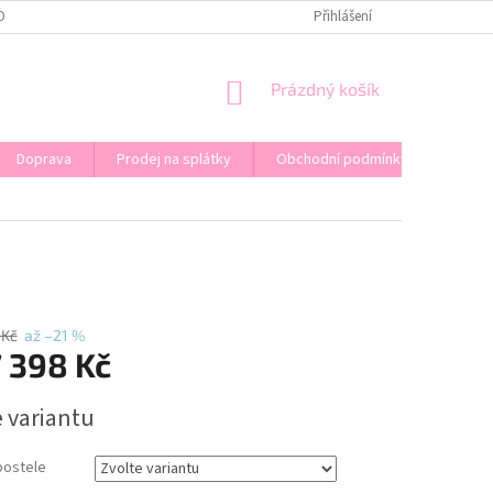
OPRAVA
KONTAKT
PRODEJ NA SPLÁTKY
Přihlášení
NÁKUPNÍ
Prázdný košík
KOŠÍK
Doprava
Prodej na splátky
Obchodní podmínky
 Kč
až –21 %
 398 Kč
e variantu
postele