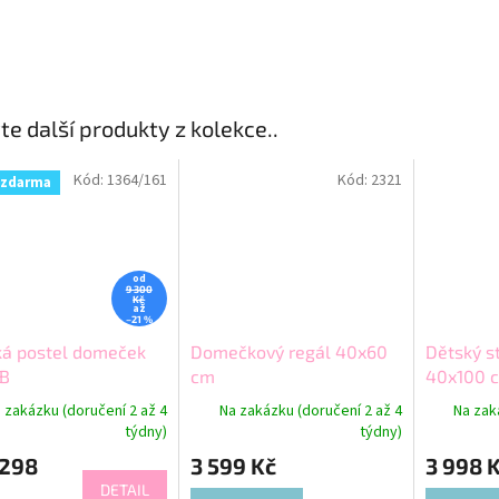
te další produkty z kolekce..
Kód:
1364/161
Kód:
2321
 zdarma
od
9 300
Kč
až
–21 %
ká postel domeček
Domečkový regál 40x60
Dětský s
 B
cm
40x100 
 zakázku (doručení 2 až 4
Na zakázku (doručení 2 až 4
Na zak
týdny)
týdny)
 298
3 599 Kč
3 998 
DETAIL