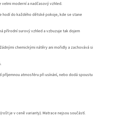
e velmi moderní a nadčasový vzhled.
i se hodí do každého dětské pokoje, kde se stane
á přírodní surový vzhled a vzbuzuje tak dojem
 žádnými chemickými nátěry ani mořidly a zachovává si
.
stí příjemnou atmosféru při usínání, nebo dodá spoustu
(rošt je v ceně varianty). Matrace nejsou součástí.