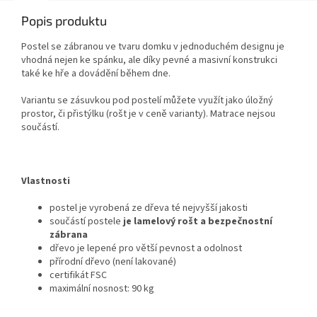
Popis produktu
Postel se zábranou ve tvaru domku v jednoduchém designu je
vhodná nejen ke spánku, ale díky pevné a masivní konstrukci
také ke hře a dovádění během dne.
Variantu se zásuvkou pod postelí můžete využít jako úložný
prostor, či přistýlku (rošt je v ceně varianty). Matrace nejsou
součástí.
Vlastnosti
postel je vyrobená ze dřeva té nejvyšší jakosti
součástí postele
je lamelový rošt a bezpečnostní
zábrana
dřevo je lepené pro větší pevnost a odolnost
přírodní dřevo (není lakované)
certifikát FSC
maximální nosnost: 90 kg