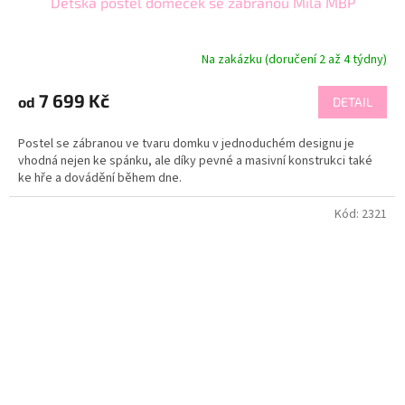
Dětská postel domeček se zábranou Mila MBP
Na zakázku (doručení 2 až 4 týdny)
7 699 Kč
od
DETAIL
Postel se zábranou ve tvaru domku v jednoduchém designu je
vhodná nejen ke spánku, ale díky pevné a masivní konstrukci také
ke hře a dovádění během dne.
Kód:
2321