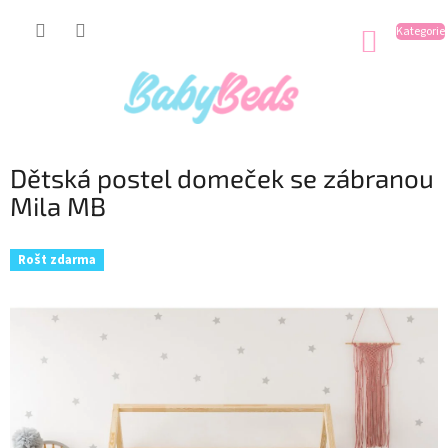
Přejít
na
NÁKUP
obsah
KOŠÍK
Dětská postel domeček se zábranou
Mila MB
Rošt zdarma