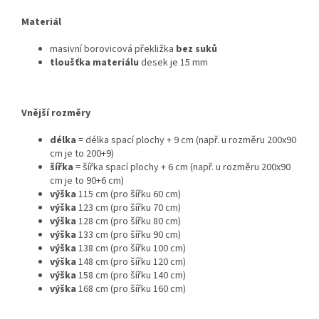
Materiál
masivní borovicová překližka
bez suků
tloušťka materiálu
desek je 15 mm
Vnější rozměry
délka
= délka spací plochy + 9 cm (např. u rozměru 200x90
cm je to 200+9)
šířka
= šířka spací plochy + 6 cm (např. u rozměru 200x90
cm je to 90+6 cm)
výška
115 cm (pro šířku 60 cm)
výška
123 cm (pro šířku 70 cm)
výška
128 cm (pro šířku 80 cm)
výška
133 cm (pro šířku 90 cm)
výška
138 cm (pro šířku 100 cm)
výška
148 cm (pro šířku 120 cm)
výška
158 cm (pro šířku 140 cm)
výška
168 cm (pro šířku 160 cm)