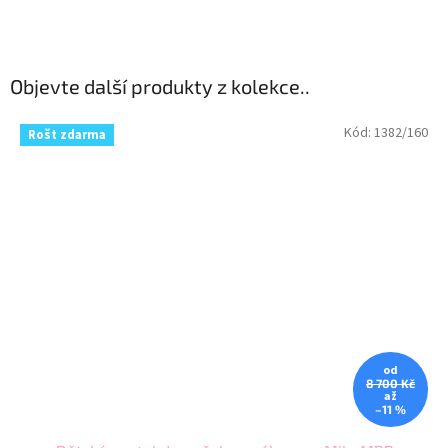
Objevte další produkty z kolekce..
Kód:
1382/160
Rošt zdarma
od
8 700 Kč
až
–11 %