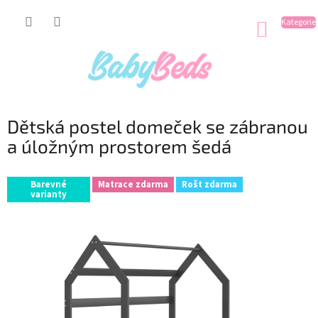
Přejít
na
NÁKUP
obsah
KOŠÍK
Dětská postel domeček se zábranou
a úložným prostorem šedá
Barevné
Matrace zdarma
Rošt zdarma
varianty