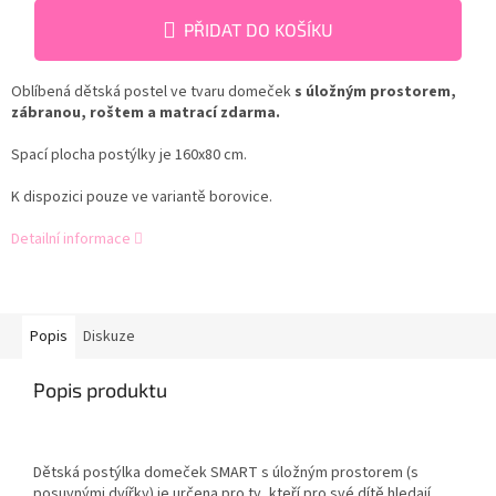
PŘIDAT DO KOŠÍKU
Oblíbená dětská postel ve tvaru domeček
s úložným prostorem,
zábranou, roštem a matrací zdarma.
Spací plocha postýlky je 160x80 cm.
K dispozici pouze ve variantě borovice.
Detailní informace
Popis
Diskuze
Popis produktu
Dětská postýlka domeček SMART s úložným prostorem (s
posuvnými dvířky) je určena pro ty, kteří pro své dítě hledají