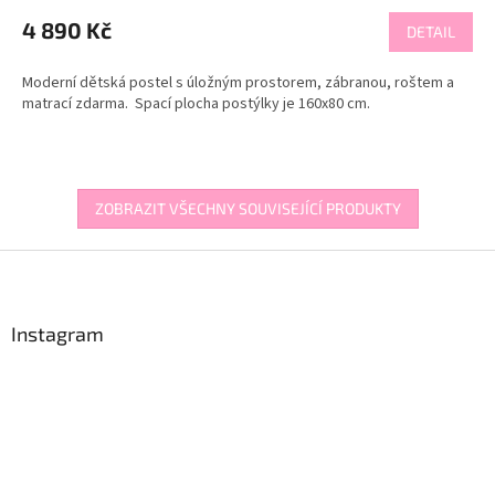
4 890 Kč
DETAIL
Moderní dětská postel s úložným prostorem, zábranou, roštem a
matrací zdarma. Spací plocha postýlky je 160x80 cm.
ZOBRAZIT VŠECHNY SOUVISEJÍCÍ PRODUKTY
Z
á
p
a
Instagram
t
í