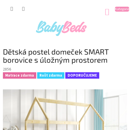
Přejít
na
NÁKUP
obsah
KOŠÍK
Dětská postel domeček SMART
borovice s úložným prostorem
2856
Matrace zdarma
Rošt zdarma
DOPORUČUJEME