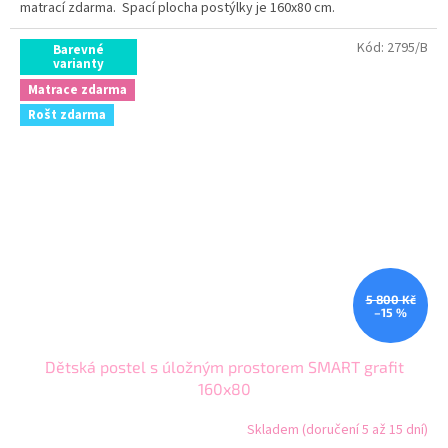
matrací zdarma. Spací plocha postýlky je 160x80 cm.
Kód:
2795/B
Barevné
varianty
Matrace zdarma
Rošt zdarma
5 800 Kč
–15 %
Dětská postel s úložným prostorem SMART grafit
160x80
Skladem (doručení 5 až 15 dní)