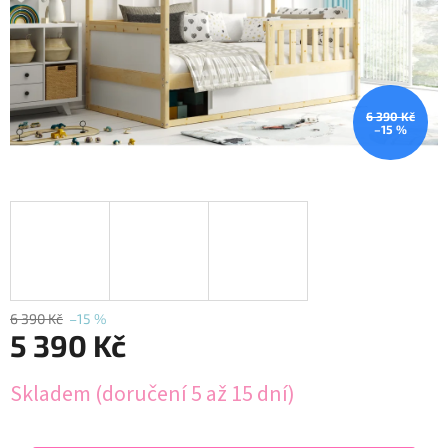
6 390 Kč
–15 %
6 390 Kč
–15 %
5 390 Kč
Měrná
Skladem (doručení 5 až 15 dní)
cena: