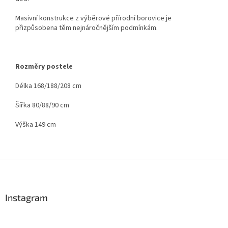
Masivní konstrukce z výběrové přírodní borovice je
přizpůsobena těm nejnáročnějším podmínkám.
Rozměry postele
Délka 168/188/208 cm
Šířka 80/88/90 cm
Výška 149 cm
Z
á
p
a
Instagram
t
í