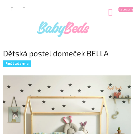
Přejít
na
NÁKUP
obsah
KOŠÍK
Dětská postel domeček BELLA
Rošt zdarma