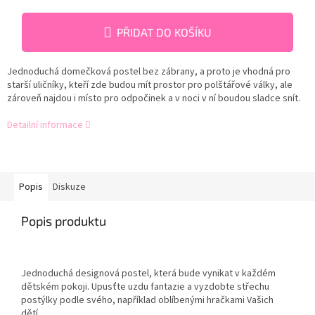
PŘIDAT DO KOŠÍKU
Jednoduchá domečková postel bez zábrany, a proto je vhodná pro
starší uličníky, kteří zde budou mít prostor pro polštářové války, ale
zároveň najdou i místo pro odpočinek a v noci v ní boudou sladce snít.
Detailní informace
Popis
Diskuze
Popis produktu
Jednoduchá designová postel, která bude vynikat v každém
dětském pokoji. Upusťte uzdu fantazie a vyzdobte střechu
postýlky podle svého, například oblíbenými hračkami Vašich
dětí.