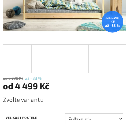
od 6 790
Kč
až –33 %
od 6 790 Kč
až –33 %
od
4 499 Kč
Měrná
Zvolte variantu
cena:
VELIKOST POSTELE