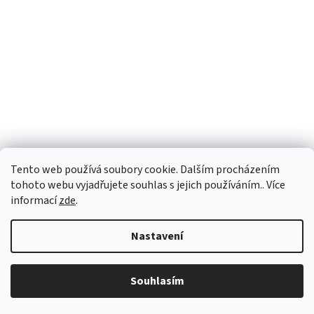
Tento web používá soubory cookie. Dalším procházením
tohoto webu vyjadřujete souhlas s jejich používáním.. Více
informací
zde
.
Nastavení
Vážení zákazníci, u vybraných produktů se může dodací
lhůta dočasně prodloužit. Doporučujeme nás kontaktovat
pro ověření aktuálního termínu doručení. Děkujeme za Vaši
Souhlasím
trpělivost a pochopení.