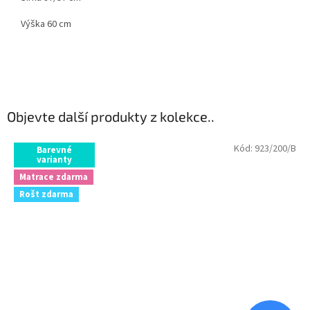
Výška 60 cm
Objevte další produkty z kolekce..
Kód:
923/200/B
Barevné
varianty
Matrace zdarma
Rošt zdarma