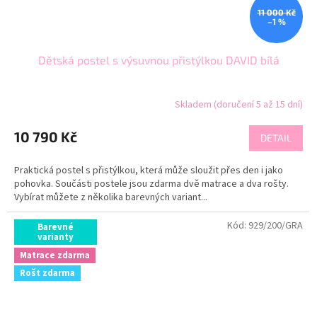
11 000 Kč
–1 %
Dětská postel s výsuvnou přistýlkou DAVID bílá
Skladem (doručení 5 až 15 dní)
10 790 Kč
DETAIL
Praktická postel s přistýlkou, která může sloužit přes den i jako
pohovka. Součásti postele jsou zdarma dvě matrace a dva rošty.
Vybírat můžete z několika barevných variant...
Kód:
929/200/GRA
Barevné
varianty
Matrace zdarma
Rošt zdarma