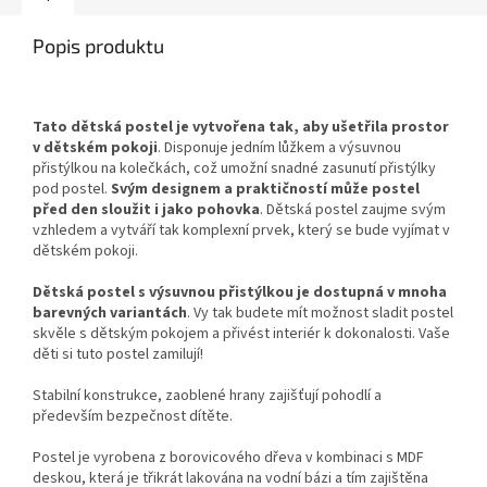
Popis produktu
Tato dětská postel je vytvořena tak, aby ušetřila prostor
v dětském pokoji
. Disponuje jedním lůžkem a výsuvnou
přistýlkou na kolečkách, což umožní snadné zasunutí přistýlky
pod postel.
Svým designem a praktičností může postel
před den sloužit i jako pohovka
. Dětská postel zaujme svým
vzhledem a vytváří tak komplexní prvek, který se bude vyjímat v
dětském pokoji.
Dětská postel s výsuvnou přistýlkou je dostupná v mnoha
barevných variantách
. Vy tak budete mít možnost sladit postel
skvěle s dětským pokojem a přivést interiér k dokonalosti. Vaše
děti si tuto postel zamilují!
Stabilní konstrukce, zaoblené hrany zajišťují pohodlí a
především bezpečnost dítěte.
Postel je vyrobena z borovicového dřeva v kombinaci s MDF
deskou, která je třikrát lakována na vodní bázi a tím zajištěna