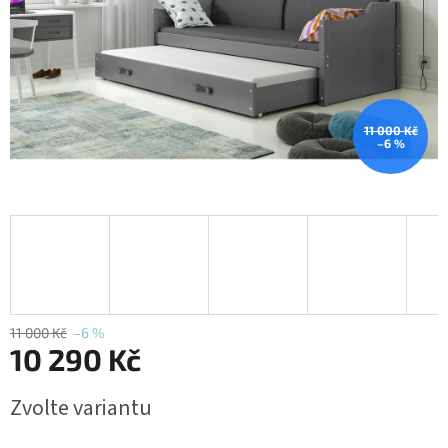
11 000 Kč
–6 %
11 000 Kč
–6 %
10 290 Kč
Měrná
Zvolte variantu
cena: