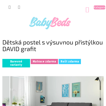
Přejít
na
NÁKUP
obsah
KOŠÍK
Dětská postel s výsuvnou přistýlkou
DAVID grafit
Barevné
Matrace zdarma
Rošt zdarma
varianty