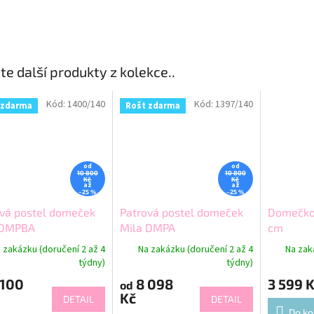
te další produkty z kolekce..
Kód:
1400/140
Kód:
1397/140
 zdarma
Rošt zdarma
od
od
10 800
10 800
Kč
Kč
až
až
–25 %
–25 %
vá postel domeček
Patrová postel domeček
Domečko
 DMPBA
Mila DMPA
cm
 zakázku (doručení 2 až 4
Na zakázku (doručení 2 až 4
Na zak
týdny)
týdny)
 100
8 098
3 599 
od
Kč
DETAIL
DETAIL
Do ko