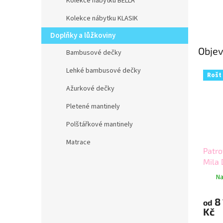
Kolekce nábytku BELLA
Kolekce nábytku KLASIK
Doplňky a lůžkoviny
Objev
Bambusové dečky
Lehké bambusové dečky
Rošt
Ažurkové dečky
Pletené mantinely
Polštářkové mantinely
Matrace
Patro
Mila
Na
8
od
Kč