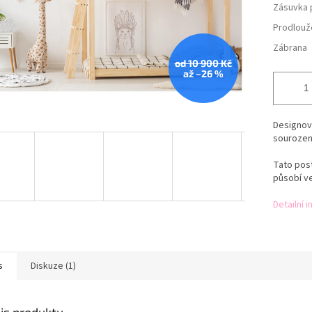
Zásuvka 
Prodlouž
Zábrana
od 10 900 Kč
až –26 %
Designová
sourozen
Tato post
působí ve
Detailní 
s
Diskuze (1)