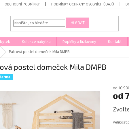
OBCHODNÍ PODMÍNKY
PODMÍNKY OCHRANY OSOBNÍCH ÚDAJŮ
D
HLEDAT
ábytek
Kolekce nábytku
Doplňky a lůžkoviny
Kontakt
Patrová postel domeček Mila DMPB
rová postel domeček Mila DMPB
zdarma
od 10 90
od
7
Měrná
Zvolt
cena:
Velikost 