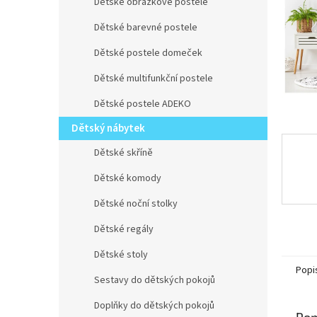
n
Dětské obrázkové postele
e
Dětské barevné postele
l
Dětské postele domeček
Dětské multifunkční postele
Dětské postele ADEKO
Dětský nábytek
Dětské skříně
Dětské komody
Dětské noční stolky
Dětské regály
Dětské stoly
Popi
Sestavy do dětských pokojů
Doplňky do dětských pokojů