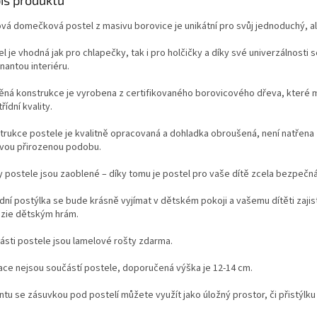
is produktu
ová domečková postel z masivu borovice je unikátní pro svůj jednoduchý, a
el je vhodná jak pro chlapečky, tak i pro holčičky a díky své univerzálnost
nantou interiéru.
ěná konstrukce je vyrobena z certifikovaného borovicového dřeva, které m
řídní kvality.
trukce postele je kvalitně opracovaná a dohladka obroušená, není natřena
svou přirozenou podobu.
y postele jsou zaoblené – díky tomu je postel pro vaše dítě zcela bezpečná
odní postýlka se bude krásně vyjímat v dětském pokoji a vašemu dítěti zaji
azie dětským hrám.
ásti postele jsou lamelové rošty zdarma.
ace nejsou součástí postele, doporučená výška je 12-14 cm.
ntu se zásuvkou pod postelí můžete využít jako úložný prostor, či přistýlku 