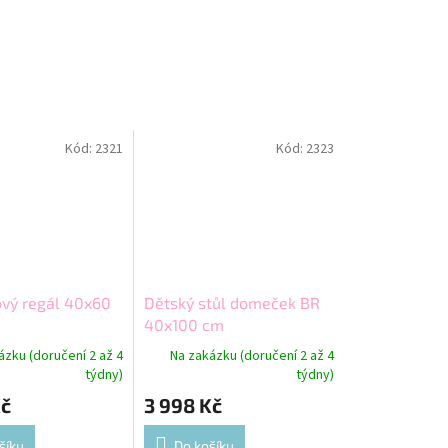
Kód:
2321
Kód:
2323
vý regál 40x60
Dětský stůl domeček BR
40x100 cm
ázku (doručení 2 až 4
Na zakázku (doručení 2 až 4
týdny)
týdny)
Kč
3 998 Kč
šíku
Do košíku