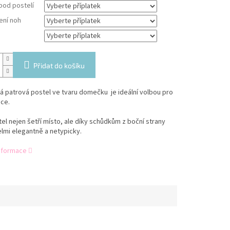
pod postelí
ení noh
Přidat do košíku
 patrová postel ve tvaru domečku je ideální volbou pro
ce.
el nejen šetří místo, ale díky schůdkům z boční strany
lmi elegantně a netypicky.
informace