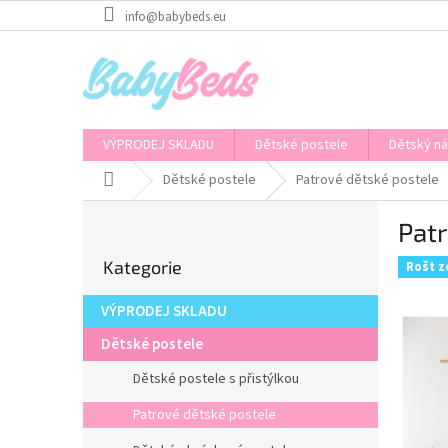
Přejít
info@babybeds.eu
na
obsah
VÝPRODEJ SKLADU
Dětské postele
Dětský n
Domů
Dětské postele
Patrové dětské postele
P
Pat
o
Přeskočit
s
Kategorie
kategorie
Rošt 
t
r
VÝPRODEJ SKLADU
a
n
Dětské postele
n
Dětské postele s přistýlkou
í
p
Patrové dětské postele
a