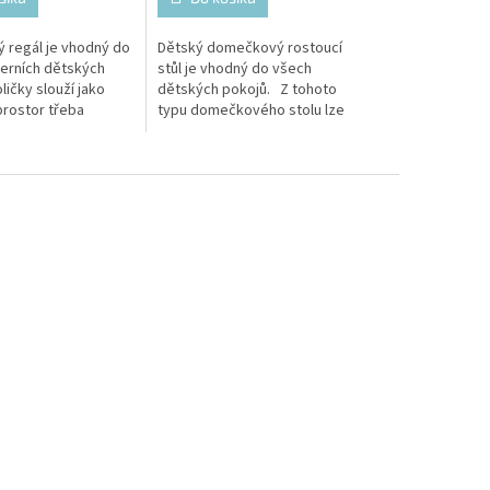
regál je vhodný do
Dětský domečkový rostoucí
erních dětských
stůl je vhodný do všech
ičky slouží jako
dětských pokojů. Z tohoto
prostor třeba
typu domečkového stolu lze
ašeho dítěte, ale i
také vytvořit příjemné místo
í stůl....
pro...