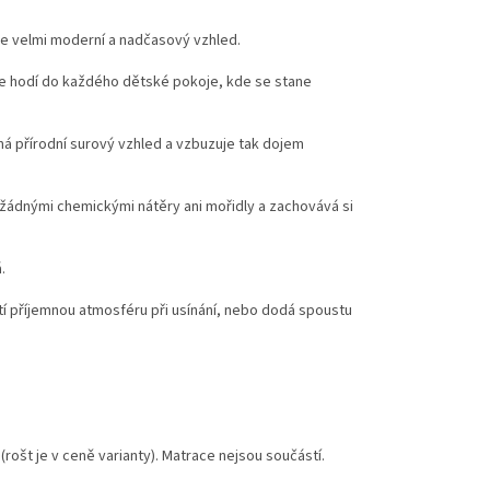
le velmi moderní a nadčasový vzhled.
i se hodí do každého dětské pokoje, kde se stane
á přírodní surový vzhled a vzbuzuje tak dojem
 žádnými chemickými nátěry ani mořidly a zachovává si
.
stí příjemnou atmosféru při usínání, nebo dodá spoustu
(rošt je v ceně varianty). Matrace nejsou součástí.