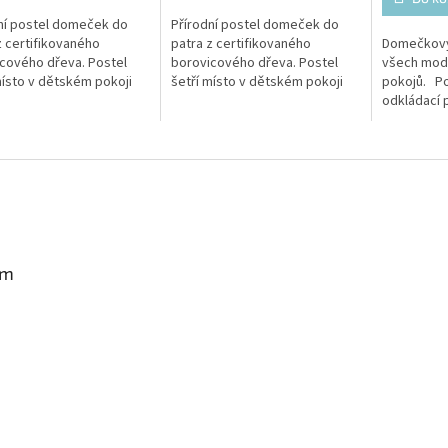
ní postel domeček do
Přírodní postel domeček do
z certifikovaného
patra z certifikovaného
Domečkový 
cového dřeva. Postel
borovicového dřeva. Postel
všech mod
místo v dětském pokoji
šetří místo v dětském pokoji
pokojů. Pol
yvýšenému patru. Vaše
díky vyvýšenému patru. Vaše
odkládací 
ak bude mít prostor na
dítě tak bude mít prostor na
na hračky v
i...
hraní, či...
jako rostouc
am