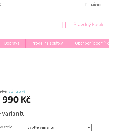
OPRAVA
KONTAKT
PRODEJ NA SPLÁTKY
Přihlášení
NÁKUPNÍ
Prázdný košík
KOŠÍK
Doprava
Prodej na splátky
Obchodní podmínky
0 Kč
až –26 %
 990 Kč
e variantu
postele