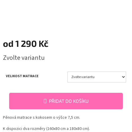
od
1 290 Kč
Měrná
Zvolte variantu
cena:
VELIKOST MATRACE
PŘIDAT DO KOŠÍKU
Pěnová matrace s kokosem o výšce 7,5 cm.
K dispozici dva rozměry (160x80 cm a 180x80 cm).