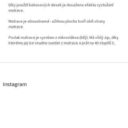
Díky použití kokosových desek je dosaženo efektu vyztužení
matrace.
Matrace je oboustranná - užitnou plochu tvoří obě strany
matrace.
Povlak matrace je vyroben z mikrovlákna (bílý). Má všitý zip, díky
kterému jej lze snadno sundat z matrace a prát na 40 stupňů C.
Z
á
p
a
Instagram
t
í