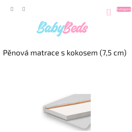
Přejít
na
NÁKUP
obsah
KOŠÍK
Pěnová matrace s kokosem (7,5 cm)