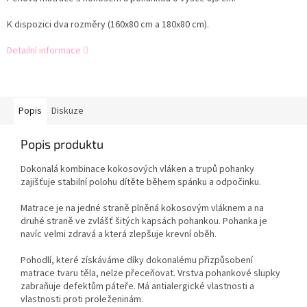
K dispozici dva rozměry (160x80 cm a 180x80 cm).
Detailní informace
Popis
Diskuze
Popis produktu
Dokonalá kombinace kokosových vláken a trupů pohanky
zajišťuje stabilní polohu dítěte během spánku a odpočinku.
Matrace je na jedné straně plněná kokosovým vláknem a na
druhé straně ve zvlášť šitých kapsách pohankou. Pohanka je
navíc velmi zdravá a která zlepšuje krevní oběh.
Pohodlí, které získáváme díky dokonalému přizpůsobení
matrace tvaru těla, nelze přeceňovat. Vrstva pohankové slupky
zabraňuje defektům páteře. Má antialergické vlastnosti a
vlastnosti proti proleženinám.