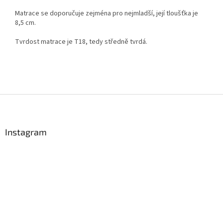
Matrace se doporučuje zejména pro nejmladší, její tloušťka je
8,5 cm.
Tvrdost matrace je T18, tedy středně tvrdá.
Z
á
p
a
Instagram
t
í