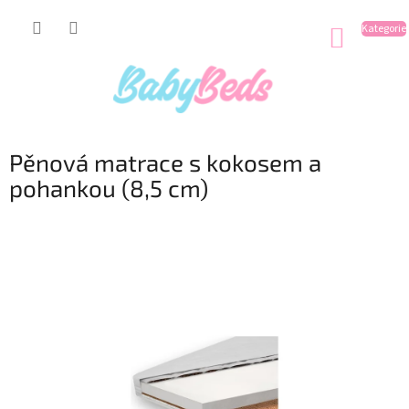
Přejít
na
NÁKUP
obsah
KOŠÍK
Pěnová matrace s kokosem a
pohankou (8,5 cm)