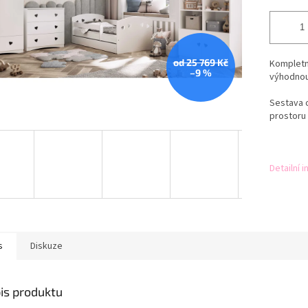
od 25 769 Kč
Kompletní
–9 %
výhodnou
Sestava o
prostoru 
Detailní 
s
Diskuze
is produktu