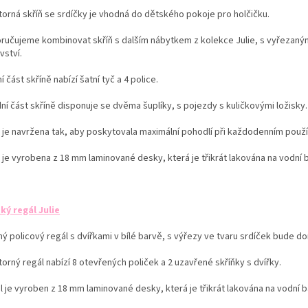
torná skříň se srdíčky je vhodná do dětského pokoje pro holčičku.
ručujeme kombinovat skříň s dalším nábytkem z kolekce Julie, s vyřezanými
vství.
í část skříně nabízí šatní tyč a 4 police.
ní část skříně disponuje se dvěma šuplíky, s pojezdy s kuličkovými ložisky.
ň je navržena tak, aby poskytovala maximální pohodlí při každodenním použí
ň je vyrobena z 18 mm laminované desky,
která je třikrát lakována na vodní 
ký regál Julie
ý policový regál s dvířkami v bílé barvě, s výřezy ve tvaru srdíček bude do
orný regál nabízí 8 otevřených poliček a 2 uzavřené skříňky s dvířky.
l je vyroben z 18 mm laminované desky,
která je třikrát lakována na vodní 