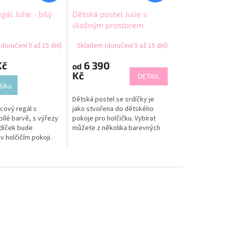
gál Julie - bílý
Dětská postel Julie s
úložným prostorem
doručení 5 až 15 dní)
Skladem (doručení 5 až 15 dní)
Kč
6 390
od
Kč
DETAIL
šíku
Dětská postel se srdíčky je
cový regál s
jako stvořena do dětského
bílé barvě, s výřezy
pokoje pro holčičku. Vybírat
rdíček bude
můžete z několika barevných
 holčičím pokoji.
variant a spacích ploch.
eme kombinovat
Součásti postele je kvalitní
lším nábytkem z
FLEX rošt...
e, s...