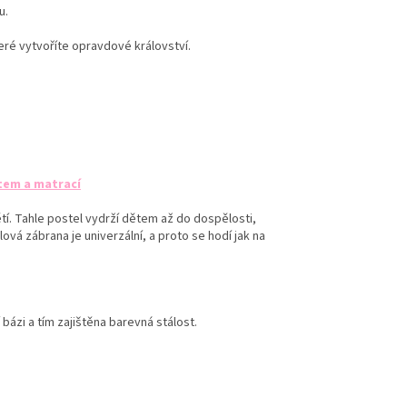
u.
eré vytvoříte opravdové království.
tem a matrací
í. Tahle postel vydrží dětem až do dospělosti,
vá zábrana je univerzální, a proto se hodí jak na
í bázi a tím zajištěna barevná stálost.