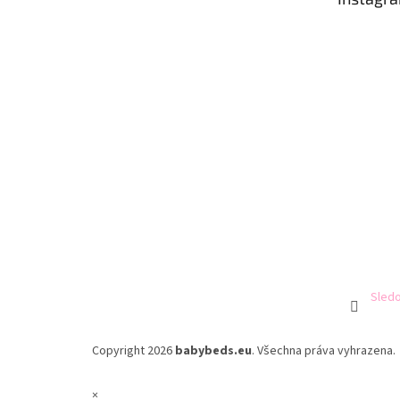
í
Sledo
Copyright 2026
babybeds.eu
. Všechna práva vyhrazena.
×