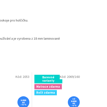
pokoje pro holčičku.
užívání a je vyrobena z 18 mm laminované
Kód:
2053
Kód:
2069/160
Barevné
varianty
Matrace zdarma
Rošt zdarma
od
5 990
6 690
Kč
Kč
–15 %
–4 %