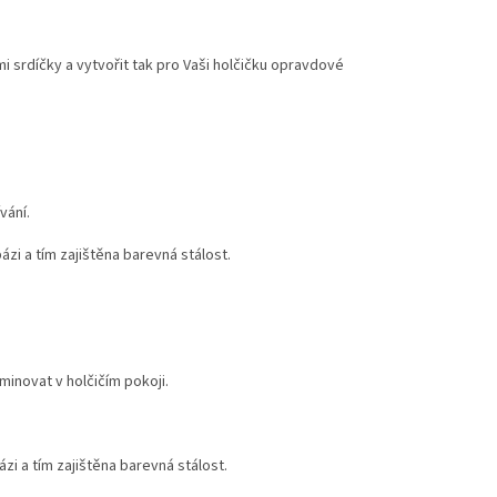
 srdíčky a vytvořit tak pro Vaši holčičku opravdové
vání.
bázi a tím zajištěna barevná stálost.
minovat v holčičím pokoji.
bázi a tím zajištěna barevná stálost.