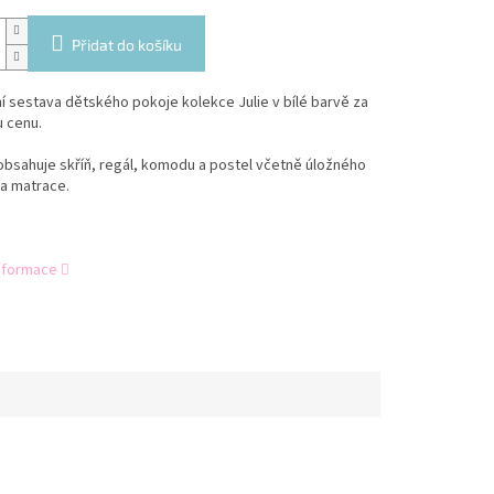
Přidat do košíku
 sestava dětského pokoje kolekce Julie v bílé barvě za
 cenu.
bsahuje skříň, regál, komodu a postel včetně úložného
a matrace.
informace