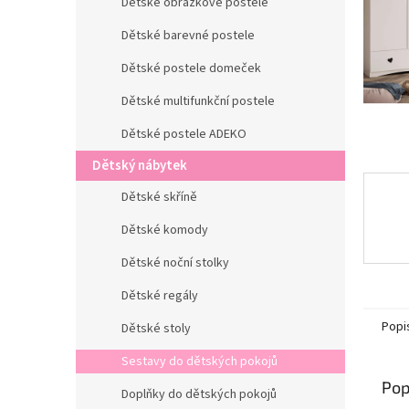
n
Dětské obrázkové postele
e
Dětské barevné postele
l
Dětské postele domeček
Dětské multifunkční postele
Dětské postele ADEKO
Dětský nábytek
Dětské skříně
Dětské komody
Dětské noční stolky
Dětské regály
Popi
Dětské stoly
Sestavy do dětských pokojů
Pop
Doplňky do dětských pokojů