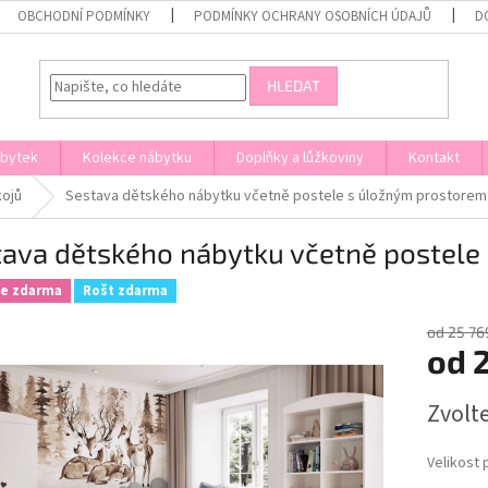
OBCHODNÍ PODMÍNKY
PODMÍNKY OCHRANY OSOBNÍCH ÚDAJŮ
D
HLEDAT
ábytek
Kolekce nábytku
Doplňky a lůžkoviny
Kontakt
kojů
Sestava dětského nábytku včetně postele s úložným prostorem -
ava dětského nábytku včetně postele 
ce zdarma
Rošt zdarma
od 25 76
od
Měrná
Zvolt
cena:
Velikost 