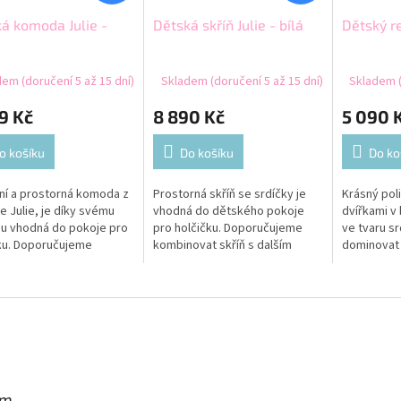
á komoda Julie -
Dětská skříň Julie - bílá
Dětský re
em (doručení 5 až 15 dní)
Skladem (doručení 5 až 15 dní)
Skladem (
9 Kč
8 890 Kč
5 090 
o košíku
Do košíku
Do ko
í a prostorná komoda z
Prostorná skříň se srdíčky je
Krásný poli
e Julie, je díky svému
vhodná do dětského pokoje
dvířkami v 
u vhodná do pokoje pro
pro holčičku. Doporučujeme
ve tvaru s
ku. Doporučujeme
kombinovat skříň s dalším
dominovat v
novat komodu s dalším
nábytkem z kolekce Julie, s
Doporučuj
em z kolekce Julie, s
vyřezanými srdíčky a vytvořit
regál s da
nými...
tak pro...
kolekce Juli
am