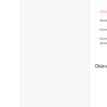
Děts
Mode
Komo
Komo
desky
Objev