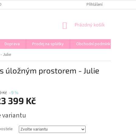
OPRAVA
KONTAKT
PRODEJ NA SPLÁTKY
Přihlášení
NÁKUPNÍ
Prázdný košík
KOŠÍK
Doprava
Prodej na splátky
Obchodní podmínky
 Julie
s úložným prostorem - Julie
9 Kč
–9 %
23 399 Kč
e variantu
postele