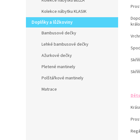
Kolekce nábytku BELLA
Pros
Kolekce nábytku KLASIK
Dopo
Doplňky a lůžkoviny
králo
Bambusové dečky
Vrchn
Lehké bambusové dečky
Spod
Ažurkové dečky
Skří
Pletené mantinely
Skří
Polštářkové mantinely
Matrace
Děts
Krásn
Prost
Regá