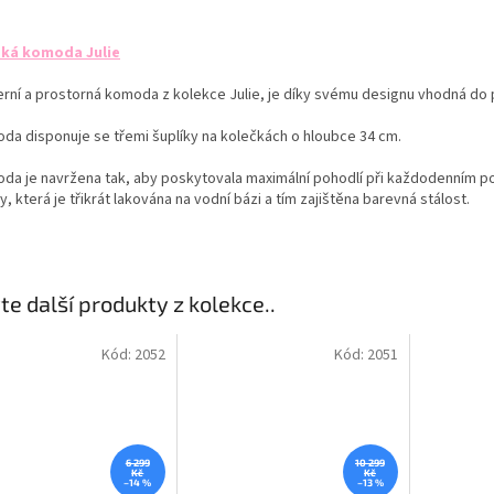
ká komoda Julie
rní a prostorná komoda z kolekce Julie, je díky svému designu vhodná do 
da disponuje se třemi šuplíky na kolečkách o hloubce 34 cm.
da je navržena tak, aby poskytovala maximální pohodlí při každodenním po
, která je třikrát lakována na vodní bázi a tím zajištěna barevná stálost.
te další produkty z kolekce..
Kód:
2052
Kód:
2051
6 299
10 299
Kč
Kč
–14 %
–13 %