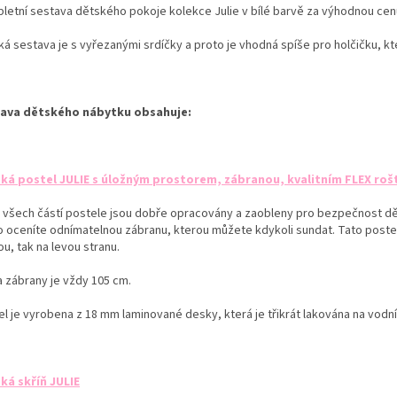
letní sestava dětského pokoje kolekce Julie v bílé barvě za výhodnou cen
ká sestava je s vyřezanými srdíčky a proto je vhodná spíše pro holčičku, kt
ava dětského nábytku obsahuje:
ká postel JULIE s úložným prostorem, zábranou, kvalitním FLEX roš
 všech částí postele jsou dobře opracovány a zaobleny pro bezpečnost dět
o oceníte odnímatelnou zábranu, kterou můžete kdykoli sundat. Tato postelo
u, tak na levou stranu.
a zábrany je vždy 105 cm.
el je vyrobena z 18 mm laminované desky,
která je třikrát lakována na vodn
ká skříň JULIE