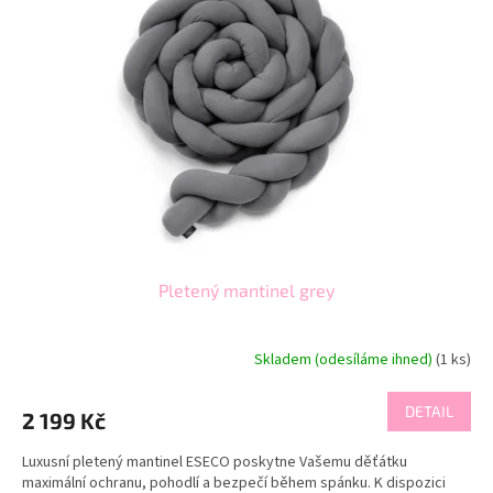
i
r
s
o
p
d
r
u
o
k
d
t
u
ů
k
t
ů
Pletený mantinel grey
Skladem (odesíláme ihned)
(1 ks)
DETAIL
2 199 Kč
Luxusní pletený mantinel ESECO poskytne Vašemu děťátku
maximální ochranu, pohodlí a bezpečí během spánku. K dispozici