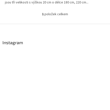
jsou tři velikosti s výškou 20 cm o délce 180 cm, 220 cm...
1
položek celkem
O
v
l
Z
á
á
d
p
a
a
Instagram
c
t
í
í
p
r
v
k
y
v
ý
p
i
s
u