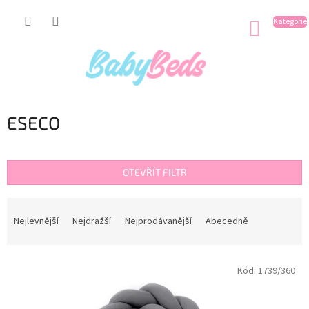
Přejít
na
NÁKUP
obsah
KOŠÍK
ESECO
OTEVŘÍT FILTR
Ř
a
Nejlevnější
Nejdražší
Nejprodávanější
Abecedně
z
e
V
n
Kód:
1739/360
ý
í
p
p