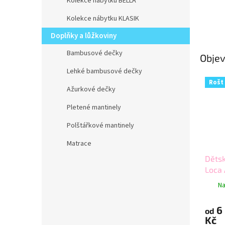
Kolekce nábytku BELLA
Kolekce nábytku KLASIK
Doplňky a lůžkoviny
Bambusové dečky
Objev
Lehké bambusové dečky
Rošt
Ažurkové dečky
Pletené mantinely
Polštářkové mantinely
Matrace
Děts
Loca 
Na
6
od
Kč