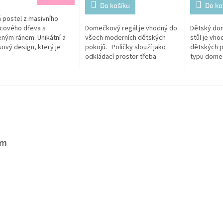
Do košíku
Do ko
 postel z masivního
cového dřeva s
Domečkový regál je vhodný do
Dětský do
ným ránem. Unikátní a
všech moderních dětských
stůl je vh
ový design, který je
pokojů. Poličky slouží jako
dětských p
, jak pro chlapečky, tak i
odkládací prostor třeba
typu domeč
lčičky.
na hračky vašeho dítěte, ale i
také vytvo
jako rostoucí stůl....
pro...
am