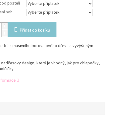
pod postelí
ení noh
Přidat do košíku
ostel z masivního borovicového dřeva s vyvýšeným
a nadčasový design, který je vhodný, jak pro chlapečky,
holčičky.
informace