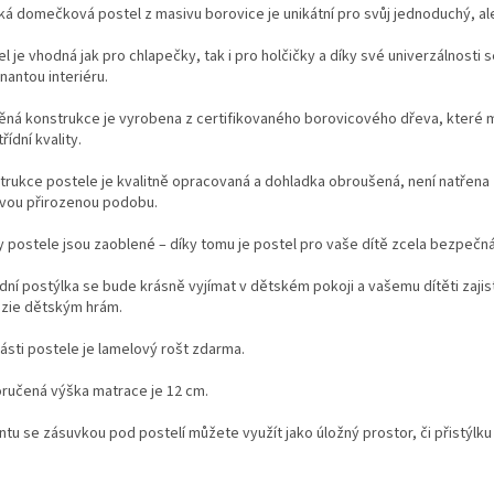
ká domečková postel z masivu borovice je unikátní pro svůj jednoduchý, al
el je vhodná jak pro chlapečky, tak i pro holčičky a díky své univerzálnost
nantou interiéru.
ěná konstrukce je vyrobena z certifikovaného borovicového dřeva, které m
řídní kvality.
trukce postele je kvalitně opracovaná a dohladka obroušená, není natřena
svou přirozenou podobu.
y postele jsou zaoblené – díky tomu je postel pro vaše dítě zcela bezpečná
odní postýlka se bude krásně vyjímat v dětském pokoji a vašemu dítěti zaji
azie dětským hrám.
ásti postele je lamelový rošt zdarma.
ručená výška matrace je 12 cm.
ntu se zásuvkou pod postelí můžete využít jako úložný prostor, či přistýlku 