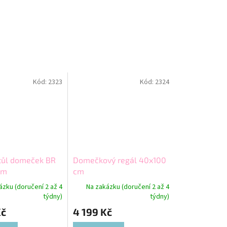
Kód:
2323
Kód:
2324
tůl domeček BR
Domečkový regál 40x100
cm
cm
ázku (doručení 2 až 4
Na zakázku (doručení 2 až 4
týdny)
týdny)
Kč
4 199 Kč