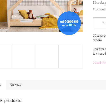
Zásuvka 
Prodlouž
od 9 200 Kč
až –30 %
Dětská p
ránem.
Unikátní 
tak i pro 
Detailní 
s
Diskuze
is produktu