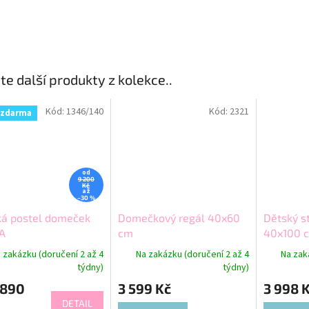
te další produkty z kolekce..
Kód:
1346/140
Kód:
2321
 zdarma
od
9 200
Kč
až
–30 %
ká postel domeček
Domečkový regál 40x60
Dětský s
A
cm
40x100 
 zakázku (doručení 2 až 4
Na zakázku (doručení 2 až 4
Na zak
týdny)
týdny)
 890
3 599 Kč
3 998 
DETAIL