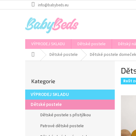
Přejít
info@babybeds.eu
na
obsah
VÝPRODEJ SKLADU
Dětské postele
Dětský n
Domů
Dětské postele
Dětské postele domeče
P
Dět
o
Přeskočit
s
Kategorie
kategorie
Rošt 
t
r
VÝPRODEJ SKLADU
a
n
Dětské postele
n
Dětské postele s přistýlkou
í
p
Patrové dětské postele
a