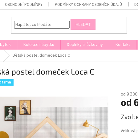
OBCHODNÍ PODMÍNKY
PODMÍNKY OCHRANY OSOBNÍCH ÚDAJŮ
D
HLEDAT
ábytek
Kolekce nábytku
Doplňky a lůžkoviny
Kontakt
k
Dětská postel domeček Loca C
ská postel domeček Loca C
zdarma
od 9 200
od
Měrná
Zvolt
cena:
Velikost 