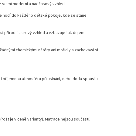
e velmi moderní a nadčasový vzhled.
i se hodí do každého dětské pokoje, kde se stane
á přírodní surový vzhled a vzbuzuje tak dojem
 žádnými chemickými nátěry ani mořidly a zachovává si
.
stí příjemnou atmosféru při usínání, nebo dodá spoustu
(rošt je v ceně varianty). Matrace nejsou součástí.