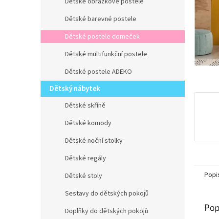
n
Dětské obrázkové postele
e
Dětské barevné postele
l
Dětské postele domeček
Dětské multifunkční postele
Dětské postele ADEKO
Dětský nábytek
Dětské skříně
Dětské komody
Dětské noční stolky
Dětské regály
Popi
Dětské stoly
Sestavy do dětských pokojů
Pop
Doplňky do dětských pokojů