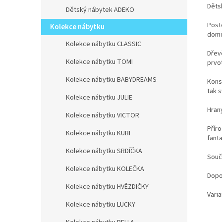
Děts
Dětský nábytek ADEKO
Post
Kolekce nábytku
domi
Kolekce nábytku CLASSIC
Dřev
Kolekce nábytku TOMI
prvot
Kolekce nábytku BABYDREAMS
Kons
tak 
Kolekce nábytku JULIE
Hran
Kolekce nábytku VICTOR
Přír
Kolekce nábytku KUBI
fant
Kolekce nábytku SRDÍČKA
Souč
Kolekce nábytku KOLEČKA
Dopo
Kolekce nábytku HVĚZDIČKY
Varia
Kolekce nábytku LUCKY