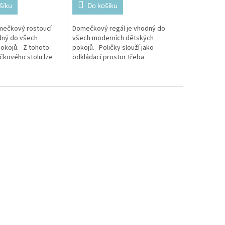
šíku
Do košíku
mečkový rostoucí
Domečkový regál je vhodný do
odný do všech
všech moderních dětských
okojů. Z tohoto
pokojů. Poličky slouží jako
kového stolu lze
odkládací prostor třeba
řit příjemné místo
na hračky vašeho dítěte, ale i
jako rostoucí stůl....