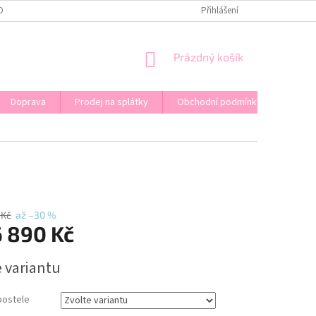
OPRAVA
KONTAKT
PRODEJ NA SPLÁTKY
Přihlášení
NÁKUPNÍ
Prázdný košík
KOŠÍK
Doprava
Prodej na splátky
Obchodní podmínky
 Kč
až –30 %
6 890 Kč
e variantu
postele