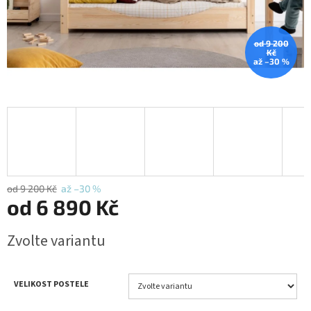
od 9 200
Kč
až –30 %
od 9 200 Kč
až –30 %
od
6 890 Kč
Měrná
Zvolte variantu
cena:
VELIKOST POSTELE