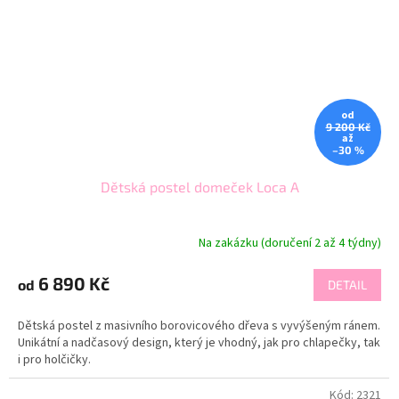
od
9 200 Kč
až
–30 %
Dětská postel domeček Loca A
Na zakázku (doručení 2 až 4 týdny)
6 890 Kč
od
DETAIL
Dětská postel z masivního borovicového dřeva s vyvýšeným ránem.
Unikátní a nadčasový design, který je vhodný, jak pro chlapečky, tak
i pro holčičky.
Kód:
2321