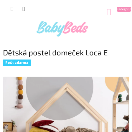
Přejít
na
NÁKUP
obsah
KOŠÍK
Dětská postel domeček Loca E
Rošt zdarma