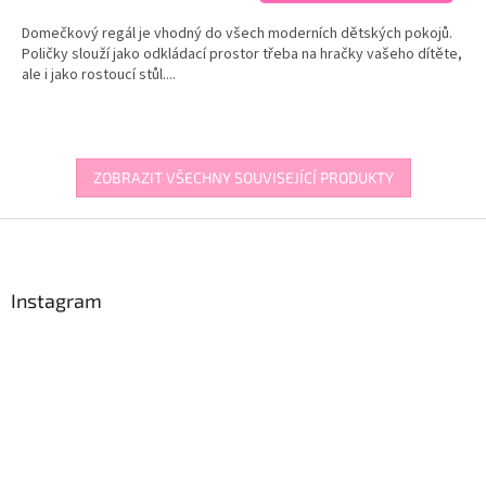
Domečkový regál je vhodný do všech moderních dětských pokojů.
Poličky slouží jako odkládací prostor třeba na hračky vašeho dítěte,
ale i jako rostoucí stůl....
ZOBRAZIT VŠECHNY SOUVISEJÍCÍ PRODUKTY
Z
á
p
a
Instagram
t
í