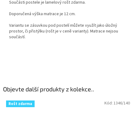
Součásti postele je lamelový rošt zdarma.
Doporučená výška matrace je 12 cm.
Variantu se zásuvkou pod postelí můžete využít jako úložný
prostor, či přistýlku (rošt je v ceně varianty). Matrace nejsou
součástí.
Objevte další produkty z kolekce..
Kód:
1346/140
Rošt zdarma