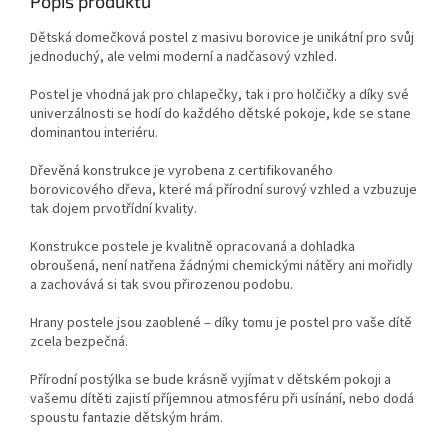
Popis produktu
Dětská domečková postel z masivu borovice je unikátní pro svůj
jednoduchý, ale velmi moderní a nadčasový vzhled.
Postel je vhodná jak pro chlapečky, tak i pro holčičky a díky své
univerzálnosti se hodí do každého dětské pokoje, kde se stane
dominantou interiéru.
Dřevěná konstrukce je vyrobena z certifikovaného
borovicového dřeva, které má přírodní surový vzhled a vzbuzuje
tak dojem prvotřídní kvality.
Konstrukce postele je kvalitně opracovaná a dohladka
obroušená, není natřena žádnými chemickými nátěry ani mořidly
a zachovává si tak svou přirozenou podobu.
Hrany postele jsou zaoblené – díky tomu je postel pro vaše dítě
zcela bezpečná.
Přírodní postýlka se bude krásně vyjímat v dětském pokoji a
vašemu dítěti zajistí příjemnou atmosféru při usínání, nebo dodá
spoustu fantazie dětským hrám.