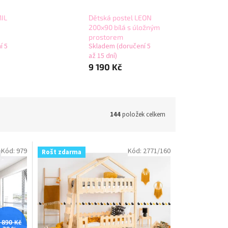
MIL
Dětská postel LEON
200x90 bílá s úložným
prostorem
í 5
Skladem (doručení 5
až 15 dní)
9 190 Kč
144
položek celkem
Kód:
979
Kód:
2771/160
Rošt zdarma
9 890 Kč