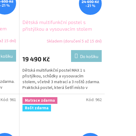
 690 Kč
24 690 Kč
–21 %
–21 %
s
Dětská multifunkční postel s
lem
přistýlkou a vysouvacím stolem
MAX 1 200x80 grafit
ž 15 dní)
Skladem (doručení 5 až 15 dní)
 košíku
Do košíku
19 490 Kč
Dětská multifunkční postel MAX 1 s
přistýlkou, schůdky a vysouvacím
 zdarma.
stolem, včetně 3 matrací a 3 roštů zdarma.
 v
Praktická postel, která šetří místo v
dětském pokoji.
Kód:
961
Kód:
962
Matrace zdarma
Rošt zdarma