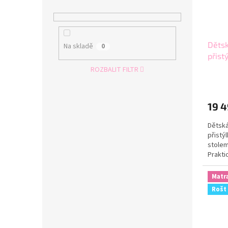
Dětsk
Na skladě
0
přist
MAX 
ROZBALIT FILTR
19 4
Dětská
přistý
stolem
Prakti
dětské
Matr
Rošt