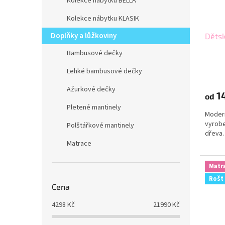
Kolekce nábytku BELLA
Kolekce nábytku KLASIK
Doplňky a lůžkoviny
Dětsk
Bambusové dečky
Lehké bambusové dečky
Ažurkové dečky
14
od
Pletené mantinely
Modern
vyrobe
Polštářkové mantinely
dřeva.
Matrace
Matr
Rošt
Cena
4298
Kč
21990
Kč