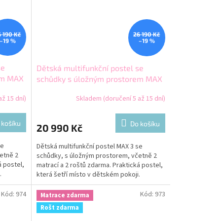
6 190 Kč
26 190 Kč
–19 %
–19 %
se
Dětská multifunkční postel se
em MAX
schůdky s úložným prostorem MAX
3 200x120 růžová
ž 15 dní)
Skladem (doručení 5 až 15 dní)
 košíku
Do košíku
20 990 Kč
se
Dětská multifunkční postel MAX 3 se
etně 2
schůdky, s úložným prostorem, včetně 2
á postel,
matrací a 2 roštů zdarma. Praktická postel,
.
která šetří místo v dětském pokoji.
Kód:
974
Kód:
973
Matrace zdarma
Rošt zdarma