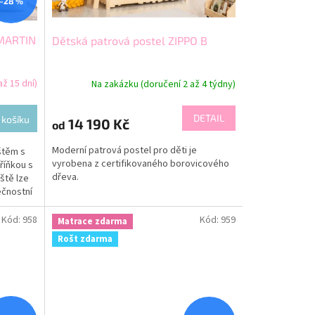
–28 %
 MARTIN
Dětská patrová postel ZIPPO B
ž 15 dní)
Na zakázku (doručení 2 až 4 týdny)
DETAIL
 košíku
14 190 Kč
od
Moderní patrová postel pro děti je
štěm s
vyrobena z certifikovaného borovicového
říňkou s
dřeva.
ště lze
ečnostní
Kód:
958
Kód:
959
Matrace zdarma
Rošt zdarma