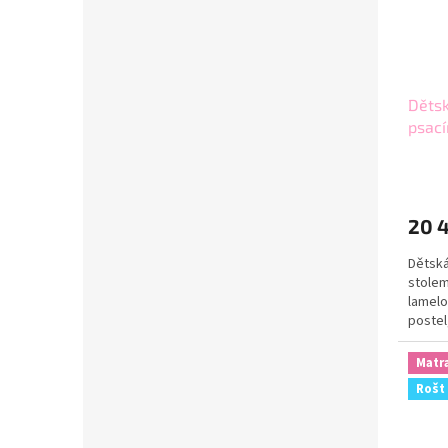
Dětsk
psací
200x8
20 
Dětská
stolem
lamelo
postel
Matr
Rošt