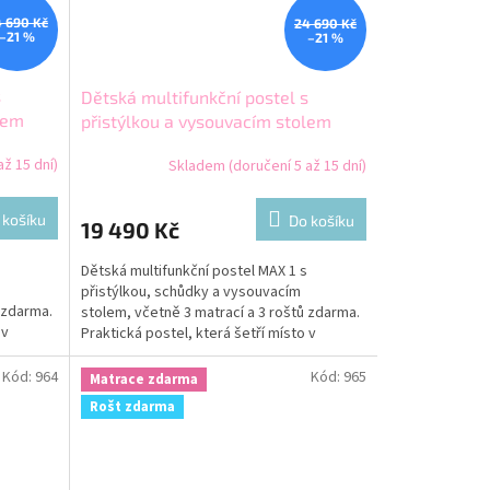
 690 Kč
24 690 Kč
–21 %
–21 %
s
Dětská multifunkční postel s
lem
přistýlkou a vysouvacím stolem
MAX 1 200x80 zelená
ž 15 dní)
Skladem (doručení 5 až 15 dní)
 košíku
Do košíku
19 490 Kč
Dětská multifunkční postel MAX 1 s
přistýlkou, schůdky a vysouvacím
 zdarma.
stolem, včetně 3 matrací a 3 roštů zdarma.
 v
Praktická postel, která šetří místo v
dětském pokoji.
Kód:
964
Kód:
965
Matrace zdarma
Rošt zdarma