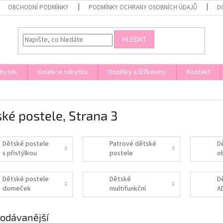
OBCHODNÍ PODMÍNKY
PODMÍNKY OCHRANY OSOBNÍCH ÚDAJŮ
D
HLEDAT
ábytek
Kolekce nábytku
Doplňky a lůžkoviny
Kontakt
ské postele
, Strana 3
Dětské postele
Patrové dětské
D
s přistýlkou
postele
o
p
Dětské postele
Dětské
D
domeček
multifunkční
A
postele
odávanější