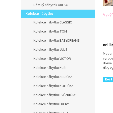
d
t
Dětský nábytek ADEKO
u
ů
Kolekce nábytku
Vyvýš
k
t
Kolekce nábytku CLASSIC
ů
Kolekce nábytku TOMI
Kolekce nábytku BABYDREAMS
13
od
Kolekce nábytku JULIE
Modern
vyrobe
Kolekce nábytku VICTOR
dřeva.
Kolekce nábytku KUBI
díky v
mít pro
Kolekce nábytku SRDÍČKA
Rošt
Kolekce nábytku KOLEČKA
Kolekce nábytku HVĚZDIČKY
Kolekce nábytku LUCKY