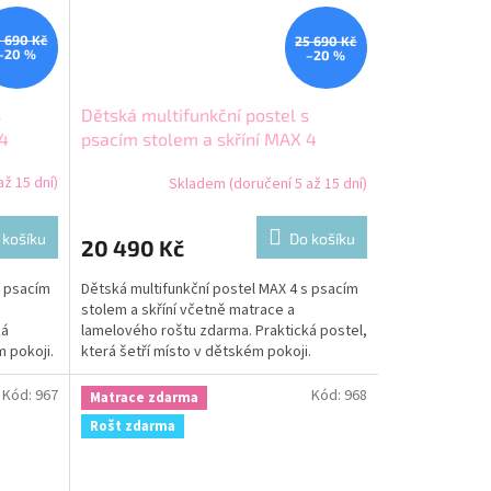
 690 Kč
25 690 Kč
–20 %
–20 %
s
Dětská multifunkční postel s
 4
psacím stolem a skříní MAX 4
200x80 modrá
ž 15 dní)
Skladem (doručení 5 až 15 dní)
 košíku
Do košíku
20 490 Kč
s psacím
Dětská multifunkční postel MAX 4 s psacím
stolem a skříní včetně matrace a
ká
lamelového roštu zdarma. Praktická postel,
m pokoji.
která šetří místo v dětském pokoji.
Kód:
967
Kód:
968
Matrace zdarma
Rošt zdarma