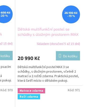
 690 Kč
26 190 Kč
–20 %
–19 %
s
Dětská multifunkční postel se
 4
schůdky s úložným prostorem MAX
3 200x120 bílá
ž 15 dní)
Skladem (doručení 5 až 15 dní)
 košíku
Do košíku
20 990 Kč
s psacím
Dětská multifunkční postel MAX 3 se
schůdky, s úložným prostorem, včetně 2
ká
matrací a 2 roštů zdarma. Praktická postel,
m pokoji.
která šetří místo v dětském pokoji.
Kód:
970
Kód:
971
Matrace zdarma
Rošt zdarma