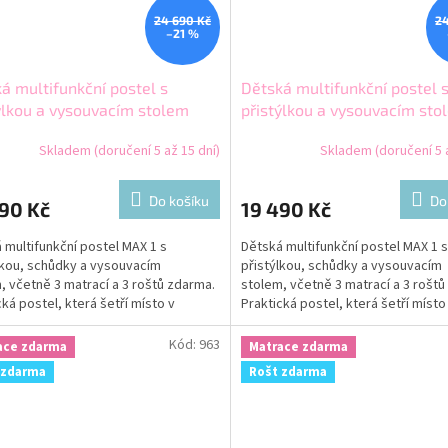
24 690 Kč
24
–21 %
á multifunkční postel s
Dětská multifunkční postel 
ýlkou a vysouvacím stolem
přistýlkou a vysouvacím sto
1 200x80 modrá
MAX 1 200x80 růžová
Skladem (doručení 5 až 15 dní)
Skladem (doručení 5 a
Do košíku
Do
90 Kč
19 490 Kč
 multifunkční postel MAX 1 s
Dětská multifunkční postel MAX 1 s
lkou, schůdky a vysouvacím
přistýlkou, schůdky a vysouvacím
, včetně 3 matrací a 3 roštů zdarma.
stolem, včetně 3 matrací a 3 roštů
cká postel, která šetří místo v
Praktická postel, která šetří místo
m pokoji.
dětském pokoji.
Kód:
963
ace zdarma
Matrace zdarma
 zdarma
Rošt zdarma