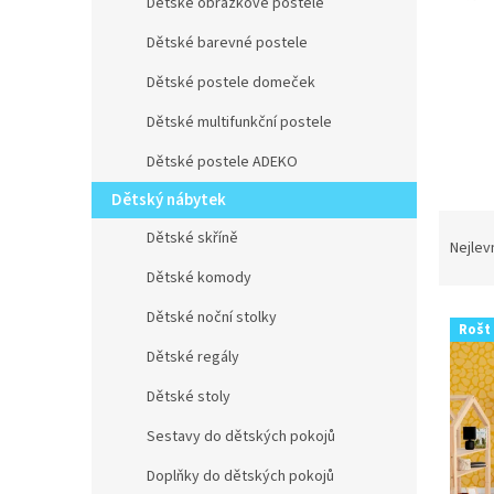
n
Dětské obrázkové postele
e
Dětské barevné postele
l
Dětské postele domeček
Dětské multifunkční postele
Dětské postele ADEKO
Dětský nábytek
Ř
Dětské skříně
a
Nejlev
z
Dětské komody
e
V
n
Dětské noční stolky
Rošt
ý
í
Dětské regály
p
p
i
r
Dětské stoly
s
o
Sestavy do dětských pokojů
p
d
r
u
Doplňky do dětských pokojů
o
k