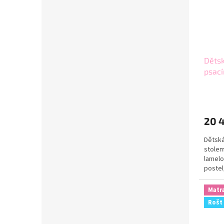
Dětsk
psací
200x
20 
Dětská
stolem
lamelo
postel
Matr
Rošt