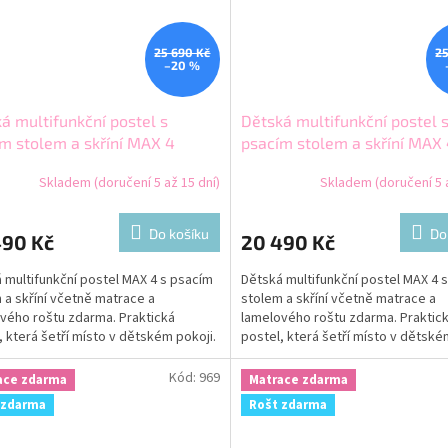
25 690 Kč
25
–20 %
á multifunkční postel s
Dětská multifunkční postel 
m stolem a skříní MAX 4
psacím stolem a skříní MAX
80 růžová
200x80 zelená
Skladem (doručení 5 až 15 dní)
Skladem (doručení 5 a
Do košíku
Do
490 Kč
20 490 Kč
 multifunkční postel MAX 4 s psacím
Dětská multifunkční postel MAX 4 
 a skříní včetně matrace a
stolem a skříní včetně matrace a
vého roštu zdarma. Praktická
lamelového roštu zdarma. Praktic
, která šetří místo v dětském pokoji.
postel, která šetří místo v dětské
Kód:
969
ace zdarma
Matrace zdarma
 zdarma
Rošt zdarma