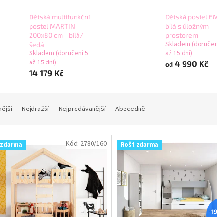
Dětská multifunkční
Dětská postel E
postel MARTIN
bílá s úložným
200x80 cm - bílá/
prostorem
Skladem (doručen
šedá
Skladem (doručení 5
až 15 dní)
až 15 dní)
4 990 Kč
od
14 179 Kč
nější
Nejdražší
Nejprodávanější
Abecedně
Kód:
2780/160
 zdarma
Rošt zdarma
1