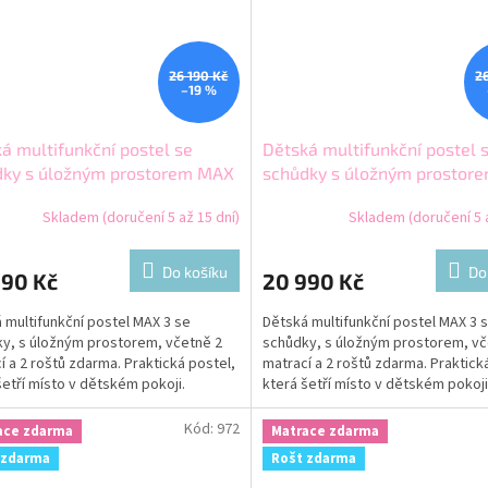
26 190 Kč
2
–19 %
á multifunkční postel se
Dětská multifunkční postel 
dky s úložným prostorem MAX
schůdky s úložným prostor
x120 grafit
3 200x120 modrá
Skladem (doručení 5 až 15 dní)
Skladem (doručení 5 a
Do košíku
Do
990 Kč
20 990 Kč
 multifunkční postel MAX 3 se
Dětská multifunkční postel MAX 3 
y, s úložným prostorem, včetně 2
schůdky, s úložným prostorem, vč
í a 2 roštů zdarma. Praktická postel,
matrací a 2 roštů zdarma. Praktick
šetří místo v dětském pokoji.
která šetří místo v dětském pokoji
Kód:
972
ace zdarma
Matrace zdarma
 zdarma
Rošt zdarma