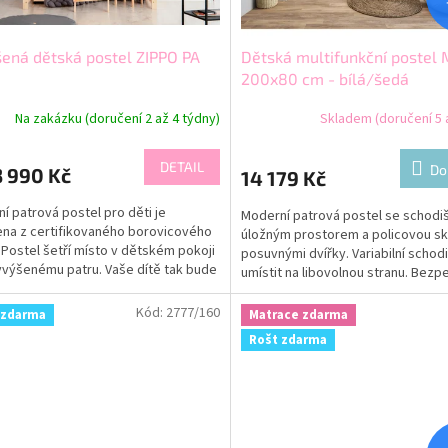
ená dětská postel ZIPPO PA
Dětská multifunkční postel
200x80 cm - bílá/šedá
Na zakázku (doručení 2 až 4 týdny)
Skladem (doručení 5 a
DETAIL
Do
 990 Kč
14 179 Kč
í patrová postel pro děti je
Moderní patrová postel se schodi
na z certifikovaného borovicového
úložným prostorem a policovou sk
 Postel šetří místo v dětském pokoji
posuvnými dvířky. Variabilní schodi
yvýšenému patru. Vaše dítě tak bude
umístit na libovolnou stranu. Bezp
stor na...
zábrana...
Kód:
2777/160
 zdarma
Matrace zdarma
Rošt zdarma