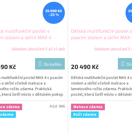
25 690 Kč
25
–20 %
á multifunkční postel s
Dětská multifunkční postel 
m stolem a skříní MAX 4
psacím stolem a skříní MAX
0 bílá
200x80 grafit
Skladem (doručení 5 až 15 dní)
Skladem (doručení 5 a
Do košíku
Do
490 Kč
20 490 Kč
 multifunkční postel MAX 4 s psacím
Dětská multifunkční postel MAX 4 
 a skříní včetně matrace a
stolem a skříní včetně matrace a
vého roštu zdarma. Praktická
lamelového roštu zdarma. Praktic
, která šetří místo v dětském pokoji.
postel, která šetří místo v dětské
Kód:
966
ace zdarma
Matrace zdarma
 zdarma
Rošt zdarma