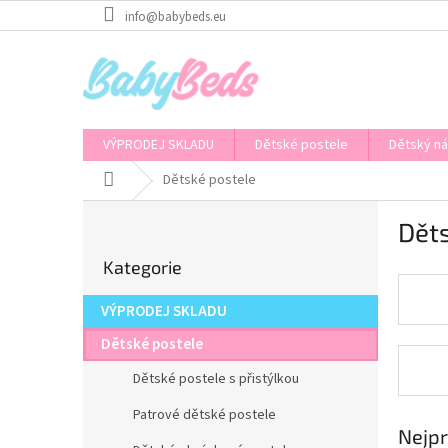
Přejít
info@babybeds.eu
na
obsah
VÝPRODEJ SKLADU
Dětské postele
Dětský n
Domů
Dětské postele
P
Dět
o
Přeskočit
s
Kategorie
kategorie
t
r
VÝPRODEJ SKLADU
a
n
Dětské postele
n
Dětské postele s přistýlkou
í
p
Patrové dětské postele
a
Nejpr