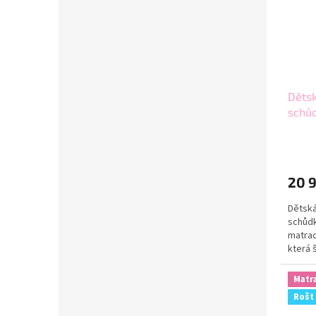
Dětsk
schů
3 200
20 
Dětská
schůdk
matrac
která 
Matr
Rošt