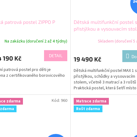
24
á patrová postel ZIPPO P
Dětská multifunkční postel 
přistýlkou a vysouvacím sto
MAX 1 200x80 bílá
Na zakázku (doručení 2 až 4 týdny)
Skladem (doručení 5 a
DETAIL
Do
 190 Kč
19 490 Kč
í patrová postel pro děti je
Dětská multifunkční postel MAX 1 s
na z certifikovaného borovicového
přistýlkou, schůdky a vysouvacím
stolem, včetně 3 matrací a 3 roštů
Praktická postel, která šetří místo
dětském pokoji.
Kód:
960
ace zdarma
Matrace zdarma
 zdarma
Rošt zdarma